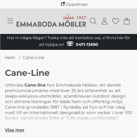
Öppettider
Va
Ant
.
Har ni några frågor? Tveka inte att kontakta oss, vi finns här för
☏
att hjälpa er!
0471-13690
Hem
Cane-Line
Cane-Line
Utforska
Cane-line
hos Emmaboda Möbler, ett danskt
premiumvarumärke med över 35 års erfarenhet av att
skapa exklusiva utemöbler, scandinavian outdoor design
och stilrena lösningar för både hem och offentlig miljö.
Cane-line grundades 1987 i Rynkeby på Fyn och har idag
vuxit till en internationell designaktör som verkar i över 100
länder. Varumärkets DNA är “Life made comfortable”,
möbler som förenar komfort, kvalitet och dansk
designtradition.