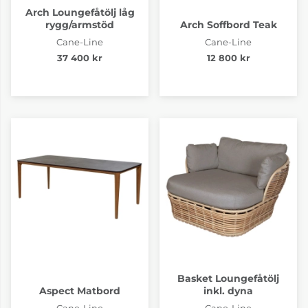
Arch Loungefåtölj låg
rygg/armstöd
Arch Soffbord Teak
Cane-Line
Cane-Line
37 400 kr
12 800 kr
Basket Loungefåtölj
Aspect Matbord
inkl. dyna
Cane-Line
Cane-Line