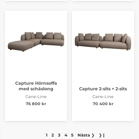
Capture Hörnsoffa
med schäslong
Capture 2-sits + 2-sits
Cane-Line
Cane-Line
76 800 kr
70 400 kr
1
2
3
4
5
Nästa
❯
❯❙