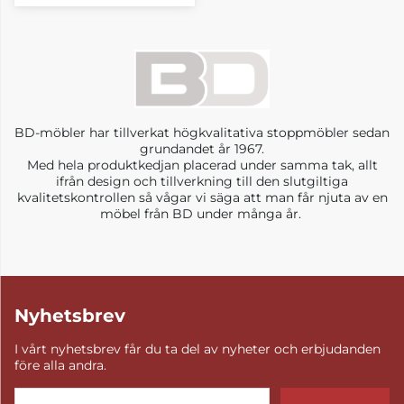
BD-möbler har tillverkat högkvalitativa stoppmöbler sedan
grundandet år 1967.
Med hela produktkedjan placerad under samma tak, allt
ifrån design och tillverkning till den slutgiltiga
kvalitetskontrollen så vågar vi säga att man får njuta av en
möbel från BD under många år.
Nyhetsbrev
I vårt nyhetsbrev får du ta del av nyheter och erbjudanden
före alla andra.