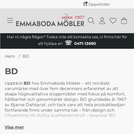
Öppettider
Va
Ant
.
Har ni några frågor? Tveka inte att kontakta oss, vi finns här för
☏
att hjälpa er!
0471-13690
Hem
BD
BD
Upptäck
BD
hos Emmaboda Möbler – ett nordiskt
varumärke med över fem decenniers erfarenhet av att
skapa högkvalitativa stoppmöbler med fokus på komfort,
hållbarhet och genomtänkt design. BD grundades år 1967
av Bjarne Dahlqvist, och tack vare att hela produktkedjan
fortfarande finns under samma tak – från design och
tillverkning till slutlig kvalitetskontroll – levererar BD
möbler med en kvalitet som håller i många år framöver.
I vårt sortiment hittar du BD:s mest uppskattade modeller,