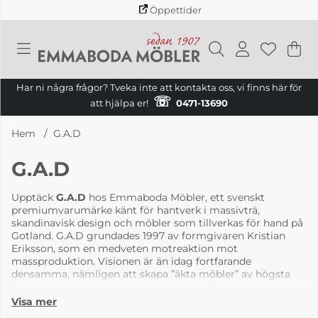
Öppettider
Va
Ant
.
Har ni några frågor? Tveka inte att kontakta oss, vi finns här för
☏
att hjälpa er!
0471-13690
Hem
G.A.D
G.A.D
Upptäck
G.A.D
hos Emmaboda Möbler, ett svenskt
premiumvarumärke känt för hantverk i massivträ,
skandinavisk design och möbler som tillverkas för hand på
Gotland. G.A.D grundades 1997 av formgivaren Kristian
Eriksson, som en medveten motreaktion mot
massproduktion. Visionen är än idag fortfarande
densamma, nämligen att skapa ”äkta möbler” av högsta
kvalitet, byggda i naturmaterial som håller i generationer.
All tillverkning sker i Sverige, främst i snickeriet i Hemse på