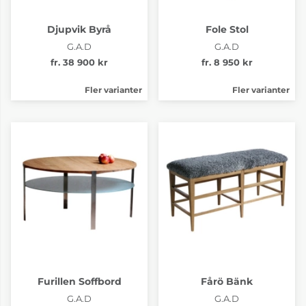
Djupvik Byrå
Fole Stol
G.A.D
G.A.D
fr. 38 900 kr
fr. 8 950 kr
Fler varianter
Fler varianter
Furillen Soffbord
Fårö Bänk
G.A.D
G.A.D