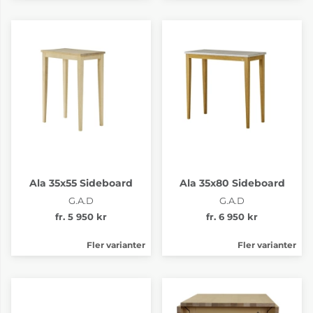
För dig som vill skapa din alldeles egna Klinte eller Roma i
G.A.D:s flexibla modulsystem, finns en digital konfigurator
tillhanda för att underlätta utformningen av din möbel. I
konfiguratorn väljer du storlek, träslag, ytbehandling, ben,
toppskiva och dörrar. När du är klar kan du skriva ut ett
underlag som PDF med alla information och priser. Vilket
gör att vi sen hjälper dig att beställa hem din alldeles egen
designade möbel.
Designa din egna Klinte eller Roma här
Ala 35x55 Sideboard
Ala 35x80 Sideboard
G.A.D
G.A.D
fr. 5 950 kr
fr. 6 950 kr
Fler varianter
Fler varianter