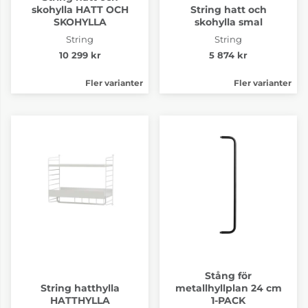
skohylla HATT OCH
String hatt och
SKOHYLLA
skohylla smal
String
String
10 299 kr
5 874 kr
Fler varianter
Fler varianter
Stång för
String hatthylla
metallhyllplan 24 cm
HATTHYLLA
1-PACK