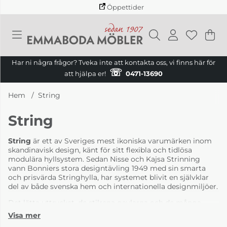
Öppettider
Va
Ant
.
Har ni några frågor? Tveka inte att kontakta oss, vi finns här för
☏
att hjälpa er!
0471-13690
Hem
String
String
String
är ett av Sveriges mest ikoniska varumärken inom
skandinavisk design, känt för sitt flexibla och tidlösa
modulära hyllsystem. Sedan Nisse och Kajsa Strinning
vann Bonniers stora designtävling 1949 med sin smarta
och prisvärda Stringhylla, har systemet blivit en självklar
del av både svenska hem och internationella designmiljöer.
Det lätta uttrycket, de stilrena gavlarna och de många
möjligheterna att anpassa hyllsystemet efter behov har
gjort String till en favorit hos alla som värdesätter