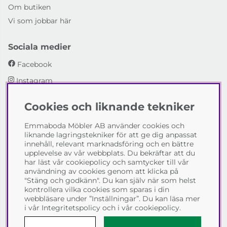
Om butiken
Vi som jobbar här
Sociala medier
Facebook
Instagram
Cookies och liknande tekniker
Emmaboda Möbler AB
Emmaboda Möbler AB använder cookies och
I fyra generationer har vi hjälpt människor att möblera
liknande lagringstekniker för att ge dig anpassat
sina hem och uppfylla sina inredningsdrömmar med
innehåll, relevant marknadsföring och en bättre
möbeldesign av högsta kvalitet. Vi vill hjälpa just dig att
upplevelse av vår webbplats. Du bekräftar att du
skapa ditt drömhem - kontakta gärna oss och berätta
har läst vår cookiepolicy och samtycker till vår
hur vi kan hjälpa dig.
användning av cookies genom att klicka på
"Stäng och godkänn". Du kan själv när som helst
Telefon:
0471-13690
kontrollera vilka cookies som sparas i din
E-post:
info@emmabodamobler.se
webbläsare under ”Inställningar”. Du kan läsa mer
i vår
Integritetspolicy
och i vår
cookiepolicy
.