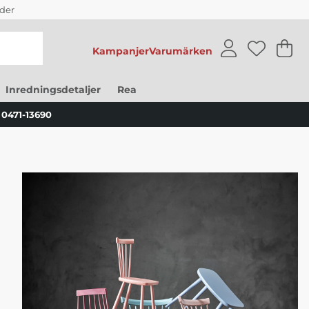
der
Kampanjer
Varumärken
V
An
.
Inredningsdetaljer
Rea
0471-13690