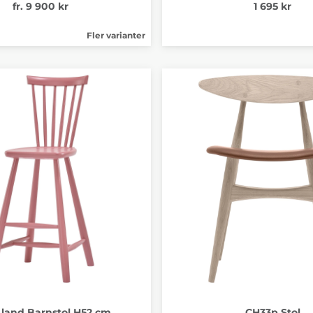
fr. 9 900 kr
1 695 kr
Fler varianter
 Åland Barnstol H52 cm
CH33p Stol