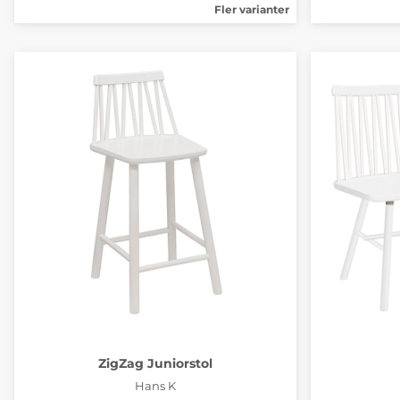
Fler varianter
ZigZag Juniorstol
Hans K