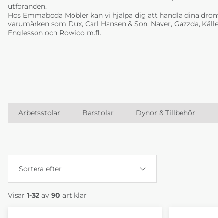
utföranden.
Hos Emmaboda Möbler kan vi hjälpa dig att handla dina dröm
varumärken som Dux, Carl Hansen & Son, Naver, Gazzda, Källe
Englesson och Rowico m.fl.
Arbetsstolar
Barstolar
Dynor & Tillbehör
Sortera efter
Visar
1-32
av
90
artiklar
Produkter