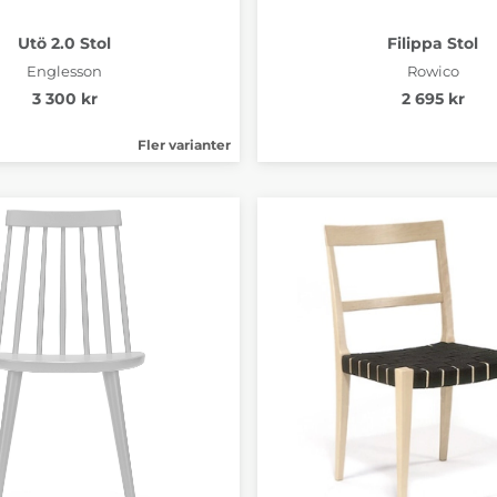
Utö 2.0 Stol
Filippa Stol
Englesson
Rowico
3 300 kr
2 695 kr
Fler varianter