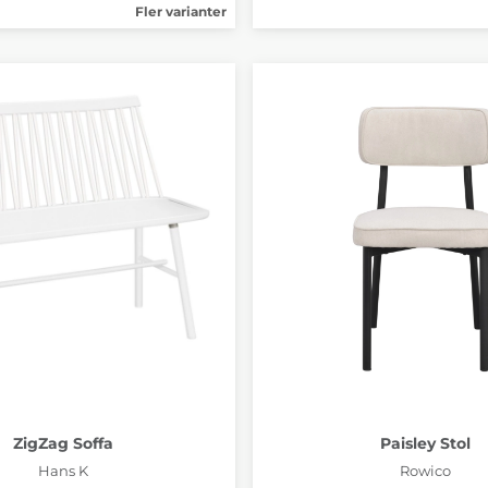
Fler varianter
ZigZag Soffa
Paisley Stol
Hans K
Rowico