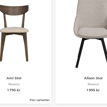
Ami Stol
Alison Stol
Rowico
Rowico
1 795 kr
1 995 kr
Fler varianter