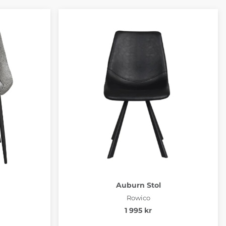
Auburn Stol
Rowico
1 995 kr