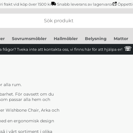
ri frakt vid köp över 1500 kr
Snabb leverans av lagervaror
Öppetti
er
Sovrumsmöbler
Hallmöbler
Belysning
Mattor
☏
 frågor? Tveka inte att kontakta oss, vi finns här för att hjälpa er!
r alla rum.
lbarhet. För oavsett om du
r som passar alla hem och
ter Wishbone Chair, Arka och
h med en ergonomisk design
så i vårt sortiment i olika