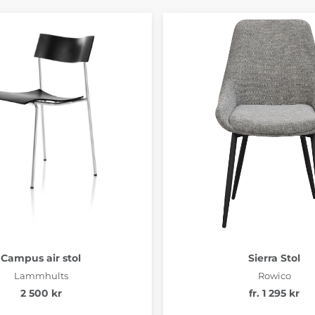
Campus air stol
Sierra Stol
Lammhults
Rowico
2 500 kr
fr. 1 295 kr