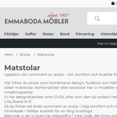
F
Fåtöljer
Soffor
Stolar
Bord
Förvaring
Utemöbl
Har ni några
Hem
Stolar
Matstolar
Matstolar
Upptäck vårt sortiment av stolar – stil, komfort och kvalitet fö
Här hittar du stolar som kombinerar design, funktion och hål
söker matstolar, kontorsstolar eller barstolar har vi modelle
inredningsstilar.
Vi har designklassiker som CH24, eller som den så vackert he
Lilla Åland m fl.
Så du finner ett brett sortiment av stolar i hög komfort oc
tillverkade i hållbar kvalitet för en lång livslängd.
Nämnde vi att vi även har kökssoffor? Inte! Jodå, det finns ock