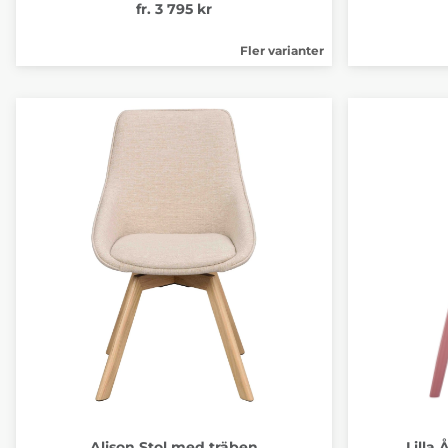
fr. 3 795 kr
Fler varianter
Alison Stol med träben
Lilla