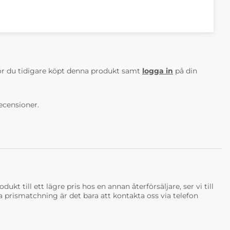
a
Ek 62 Mörkgrå
Ek Ljus Mattlack
 kr
5 990 kr
5 990 kr
Veckor
4-6 Veckor
Lagervara
AV 5 ANTAL BETYG 0
r du tidigare köpt denna produkt samt
logga in
på din
ecensioner.
lja
 kr
rvara
ukt till ett lägre pris hos en annan återförsäljare, ser vi till
tja prismatchning är det bara att kontakta oss via telefon