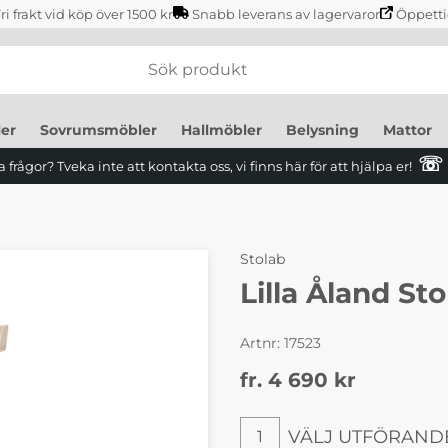
ri frakt vid köp över 1500 kr
Snabb leverans av lagervaror
Öppetti
er
Sovrumsmöbler
Hallmöbler
Belysning
Mattor
☏
 frågor? Tveka inte att kontakta oss, vi finns här för att hjälpa er!
Stolab
Lilla Åland Sto
Artnr:
17523
fr. 4 690
kr
VÄLJ UTFÖRAND
1
Välj utförande