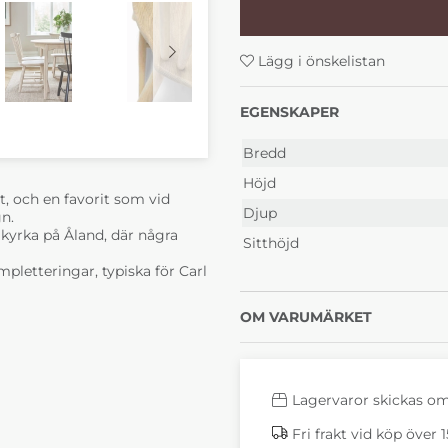
4 690 kr
4 690
Lagervara
Lage
Lägg i önskelistan
EGENSKAPER
Bredd
Höjd
t, och en favorit som vid
Djup
27 Malva
55 Lav
gn.
 kyrka på Åland, där några
Sitthöjd
4 690 kr
4 690
4-6 Veckor
4-6 
pletteringar, typiska för Carl
OM VARUMÄRKET
Lagervaror skickas o
Fri frakt vid köp över 