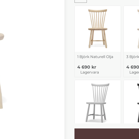
1 Björk Naturell Olja
3 Björ
4 690 kr
4 690
Lagervara
Lage
51 Ljusgrå
52 Sva