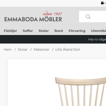
F
Fåtöljer
Soffor
Stolar
Bord
Förvaring
Utemöbl
Har ni några
Hem
Stolar
Matstolar
Lilla Åland Stol
Produktbilder