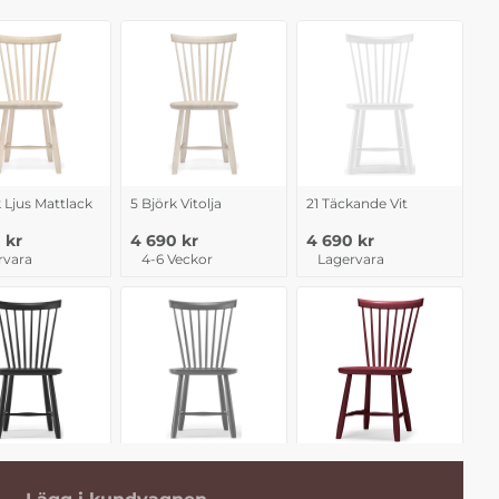
k Ljus Mattlack
5 Björk Vitolja
21 Täckande Vit
 kr
4 690 kr
4 690 kr
rvara
4-6 Veckor
Lagervara
rt
62 Mörkgrå
19 Lingon