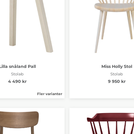
Lilla snåland Pall
Miss Holly Stol
Stolab
Stolab
4 490 kr
9 950 kr
Fler varianter