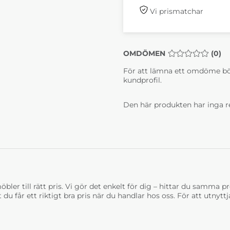
64 Olivgrön
66 Åsk
Vi prismatchar
4 690 kr
4 690
Lagervara
4-6 
OMDÖMEN
MEDELBETYG 0 
(
0
)
För att lämna ett omdöme bö
kundprofil.
Den här produkten har inga r
Ek Naturell Olja
Ek Vito
5 990 kr
5 990
Lagervara
Lage
bler till rätt pris. Vi gör det enkelt för dig – hittar du samma prod
t du får ett riktigt bra pris när du handlar hos oss. För att utnyt