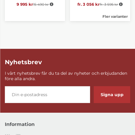
9 995 kr
15 490 kr
Ordinarie pris:
fr. 3 056 kr
fr. 3 595 kr
Ordinarie pris:
Fler varianter
Nyhetsbrev
I vårt nyhetsbrev får du ta del av nyheter och erbjudanden
före alla andra.
Signa upp
Information