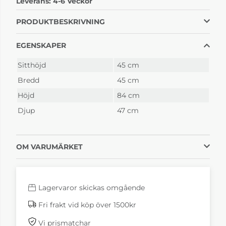
Leverans:
4-6 Veckor
Ljus mattlack
vitolja
4-6 Veckor
4-6 Veckor
PRODUKTBESKRIVNING
EGENSKAPER
Sitthöjd
45 cm
Bredd
45 cm
Höjd
84 cm
Djup
47 cm
Pinnockio 51 Ljusgrå
Pinnockio 52 Svart
4-6 Veckor
4-6 Veckor
OM VARUMÄRKET
Lagervaror skickas omgående
Fri frakt vid köp över 1500kr
Vi prismatchar