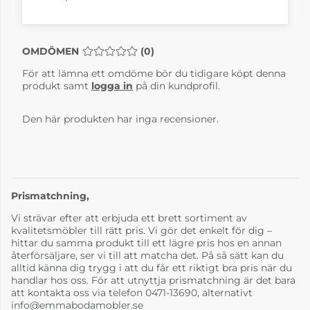
Pinnockio 55 Lavar
Pinnockio 56
Blågrön
skogstjärn Blågrön
OMDÖMEN
MEDELBETYG 0 AV 5 ANTAL BETYG 0
(
0
)
4-6 Veckor
4-6 Veckor
För att lämna ett omdöme bör du tidigare köpt denna
produkt samt
logga in
på din kundprofil.
Den här produkten har inga recensioner.
Prismatchning,
Vi strävar efter att erbjuda ett brett sortiment av
Pinnockio 57
Pinnockio 62
Gryningsblå
Mörkgrå
kvalitetsmöbler till rätt pris. Vi gör det enkelt för dig –
4-6 Veckor
4-6 Veckor
hittar du samma produkt till ett lägre pris hos en annan
återförsäljare, ser vi till att matcha det. På så sätt kan du
alltid känna dig trygg i att du får ett riktigt bra pris när du
handlar hos oss. För att utnyttja prismatchning är det bara
att kontakta oss via telefon 0471-13690, alternativt
info@emmabodamobler.se