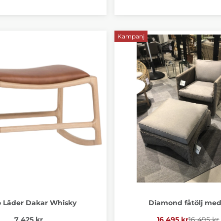
Kampanj
 Läder Dakar Whisky
Diamond fåtölj med
7 425 kr
16 495 kr
16 495 kr
Ordinari