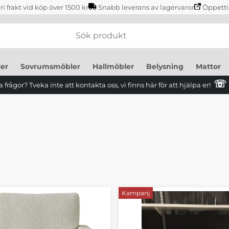
ri frakt vid köp över 1500 kr
Snabb leverans av lagervaror
Öppetti
er
Sovrumsmöbler
Hallmöbler
Belysning
Mattor
☏
 frågor? Tveka inte att kontakta oss, vi finns här för att hjälpa er!
Kampanj