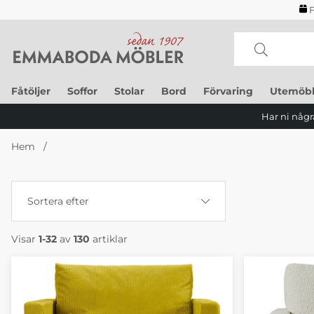
F
Fåtöljer
Soffor
Stolar
Bord
Förvaring
Utemöbl
Har ni några
Hem
Sortera efter
Visar
1-32
av
130
artiklar
Produkter