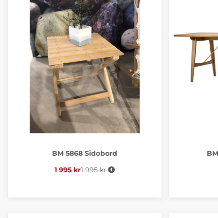
BM 5868 Sidobord
BM
1 995 kr
1 995 kr
Ordinarie pris: