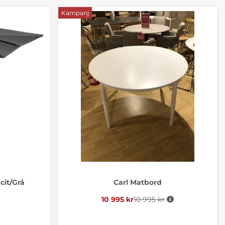
Kampanj
cit/Grå
Carl Matbord
10 995 kr
10 995 kr
Ordinarie pris: