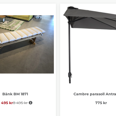
Bänk BM 1871
Cambre parasoll Antra
 495 kr
8 495 kr
Ordinarie pris:
775 kr