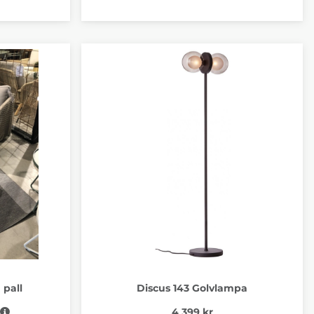
 pall
Discus 143 Golvlampa
e pris:
4 399 kr