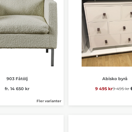
903 Fåtölj
Abisko byrå
fr. 14 650 kr
9 495 kr
9 495 kr
Ordinari
Fler varianter