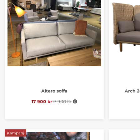
Altero soffa
Arch 2
17 900 kr
17 900 kr
Ordinarie pris:
Kampanj