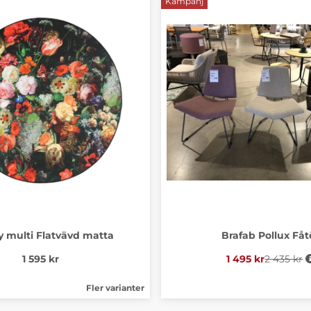
Kampanj
 multi Flatvävd matta
Brafab Pollux Fåtö
1 595 kr
1 495 kr
2 435 kr
Ordinari
Fler varianter