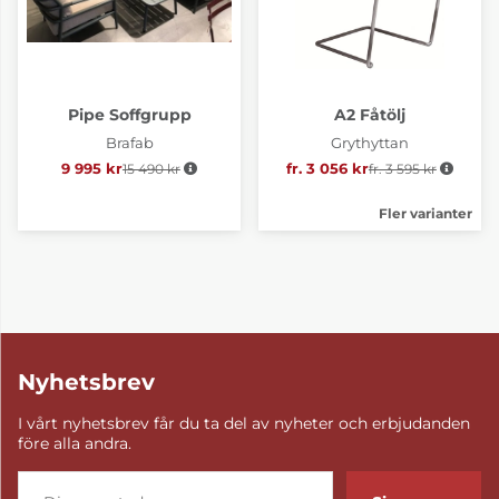
Pipe Soffgrupp
A2 Fåtölj
Brafab
Grythyttan
9 995 kr
15 490 kr
Ordinarie pris:
fr. 3 056 kr
fr. 3 595 kr
Ordinarie pris:
Fler varianter
Nyhetsbrev
I vårt nyhetsbrev får du ta del av nyheter och erbjudanden
före alla andra.