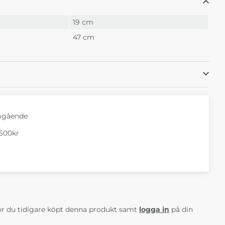
19 cm
47 cm
mgående
1500kr
AV 5 ANTAL BETYG 0
r du tidigare köpt denna produkt samt
logga in
på din