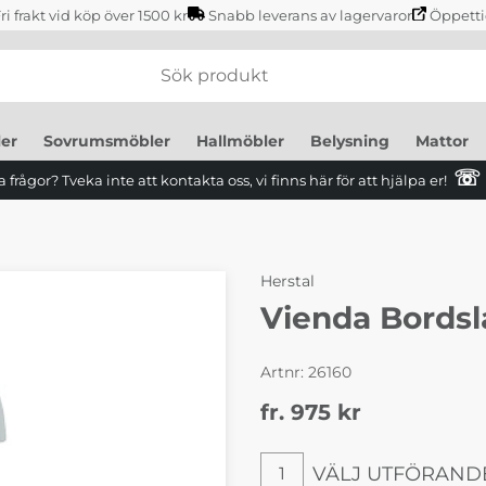
ri frakt vid köp över 1500 kr
Snabb leverans av lagervaror
Öppetti
er
Sovrumsmöbler
Hallmöbler
Belysning
Mattor
☏
 frågor? Tveka inte att kontakta oss, vi finns här för att hjälpa er!
Herstal
Vienda Bords
Artnr:
26160
fr. 975
kr
VÄLJ UTFÖRAND
1
Välj utförande