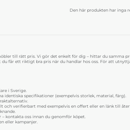
Den här produkten har inga r
bler till rätt pris. Vi gör det enkelt för dig – hittar du samma prod
t du får ett riktigt bra pris när du handlar hos oss. För att utnyt
are i Sverige.
dentiska specifikationer (exempelvis storlek, material, färg).
raktalternativ.
t och verifierbart med exempelvis en offert eller en länk till åt
liknande.
r – kontakta oss innan du genomför köpet.
n eller kampanjer.