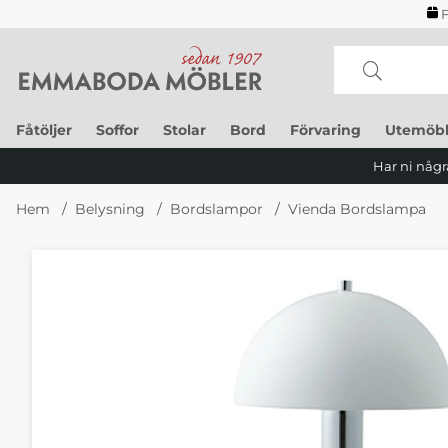
F
Fåtöljer
Soffor
Stolar
Bord
Förvaring
Utemöbl
Har ni några
Hem
Belysning
Bordslampor
Vienda Bordslampa
Produktbilder