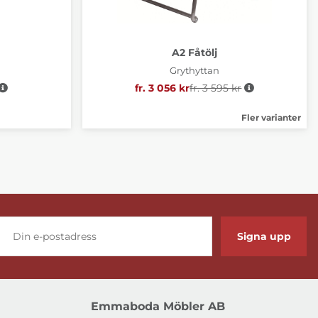
A2 Fåtölj
Grythyttan
e pris:
fr. 3 056 kr
fr. 3 595 kr
Ordinarie pris:
Fler varianter
Signa upp
Emmaboda Möbler AB