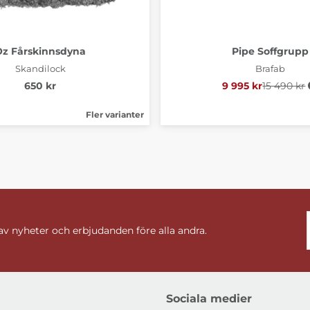
Oz Fårskinnsdyna
Pipe Soffgrupp
Skandilock
Brafab
650 kr
9 995 kr
15 490 kr
Ordinari
Fler varianter
 av nyheter och erbjudanden före alla andra.
Sociala medier