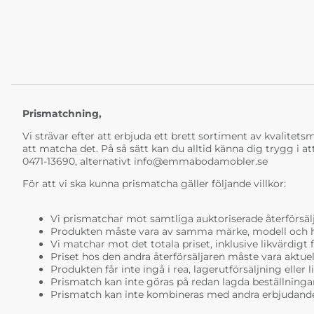
Prismatchning,
Vi strävar efter att erbjuda ett brett sortiment av kvalitetsmö
att matcha det. På så sätt kan du alltid känna dig trygg i at
0471-13690, alternativt
info@emmabodamobler.se
För att vi ska kunna prismatcha gäller följande villkor:
Vi prismatchar mot samtliga auktoriserade återförsälj
Produkten måste vara av samma märke, modell och ha i
Vi matchar mot det totala priset, inklusive likvärdigt f
Priset hos den andra återförsäljaren måste vara aktuell
Produkten får inte ingå i rea, lagerutförsäljning eller 
Prismatch kan inte göras på redan lagda beställninga
Prismatch kan inte kombineras med andra erbjudande