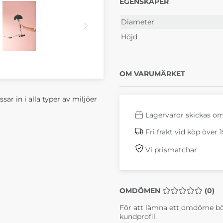
EGENSKAPER
Diameter
Höjd
OM VARUMÄRKET
ar in i alla typer av miljöer
Lagervaror skickas o
Fri frakt vid köp över 
Vi prismatchar
OMDÖMEN
MEDELBETYG 0 
(
0
)
För att lämna ett omdöme bö
kundprofil.