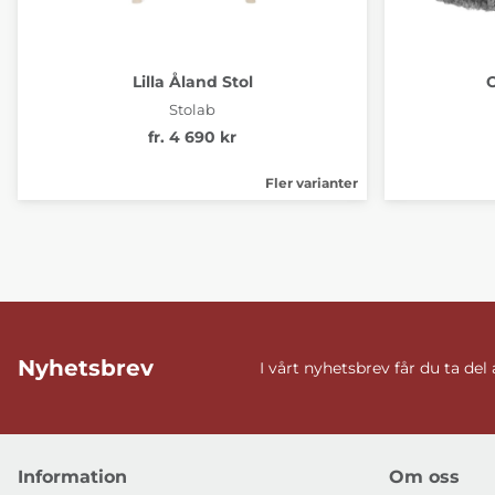
Lilla Åland Stol
Stolab
fr. 4 690 kr
Fler varianter
Nyhetsbrev
I vårt nyhetsbrev får du ta del
Information
Om oss