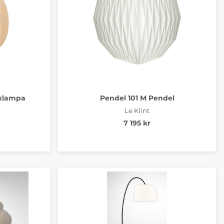
aklampa
Pendel 101 M Pendel
Le Klint
7 195 kr