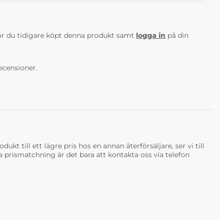
AV 5 ANTAL BETYG 0
r du tidigare köpt denna produkt samt
logga in
på din
ecensioner.
ukt till ett lägre pris hos en annan återförsäljare, ser vi till
tja prismatchning är det bara att kontakta oss via telefon