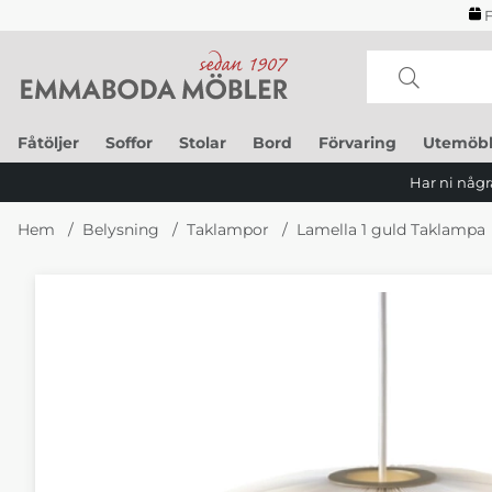
F
Fåtöljer
Soffor
Stolar
Bord
Förvaring
Utemöbl
Har ni några
Hem
Belysning
Taklampor
Lamella 1 guld Taklampa
Produktbilder