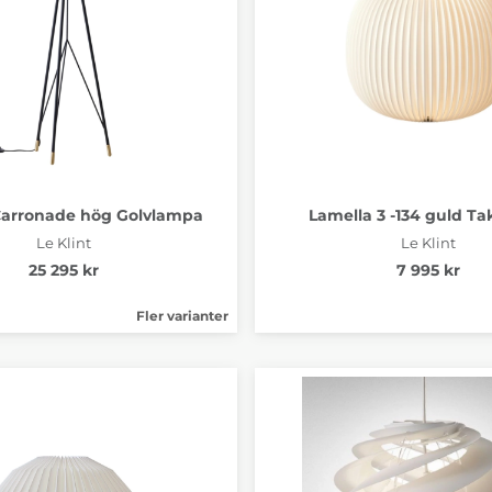
arronade hög Golvlampa
Lamella 3 -134 guld T
Le Klint
Le Klint
25 295 kr
7 995 kr
Fler varianter