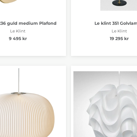
236 guld medium Plafond
Le klint 351 Golvl
Le Klint
Le Klint
9 495 kr
19 295 kr