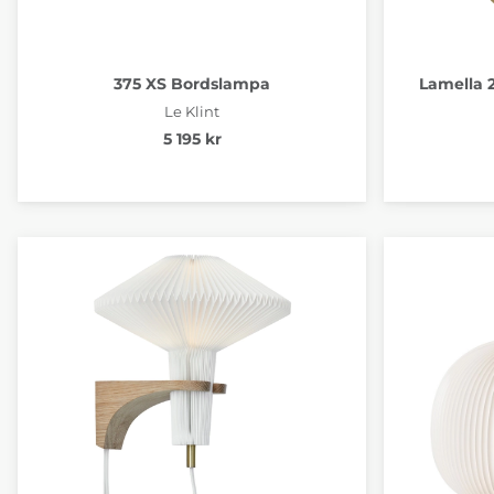
375 XS Bordslampa
Lamella 
Le Klint
5 195 kr