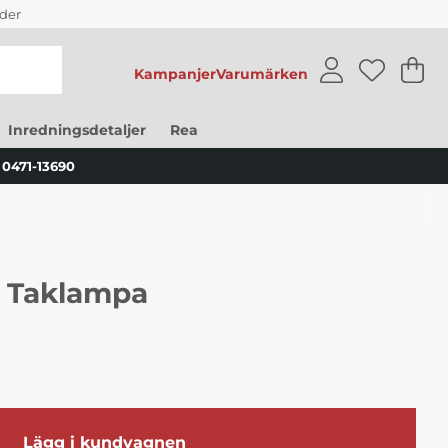
der
Kampanjer
Varumärken
V
An
.
Inredningsdetaljer
Rea
0471-13690
d Taklampa
Lägg i kundvagnen