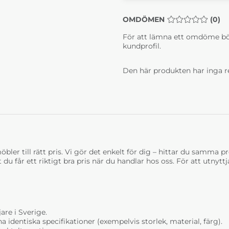
OMDÖMEN
MEDELBETYG 0 
(
0
)
För att lämna ett omdöme bö
kundprofil.
Den här produkten har inga r
bler till rätt pris. Vi gör det enkelt för dig – hittar du samma prod
t du får ett riktigt bra pris när du handlar hos oss. För att utnyt
are i Sverige.
dentiska specifikationer (exempelvis storlek, material, färg).