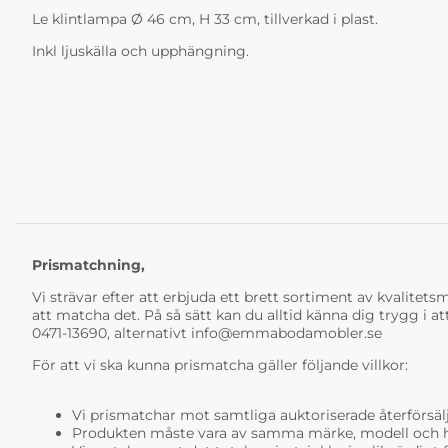
Le klintlampa Ø 46 cm, H 33 cm, tillverkad i plast.
Inkl ljuskälla och upphängning.
Prismatchning,
Vi strävar efter att erbjuda ett brett sortiment av kvalitetsmö
att matcha det. På så sätt kan du alltid känna dig trygg i at
0471-13690, alternativt
info@emmabodamobler.se
För att vi ska kunna prismatcha gäller följande villkor:
Vi prismatchar mot samtliga auktoriserade återförsälj
Produkten måste vara av samma märke, modell och ha i