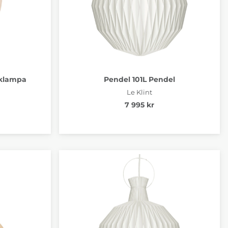
aklampa
Pendel 101L Pendel
Le Klint
7 995 kr