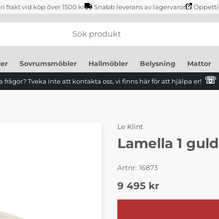
ri frakt vid köp över 1500 kr
Snabb leverans av lagervaror
Öppetti
er
Sovrumsmöbler
Hallmöbler
Belysning
Mattor
☏
 frågor? Tveka inte att kontakta oss, vi finns här för att hjälpa er!
Le Klint
Lamella 1 gul
Artnr:
16873
9 495
kr