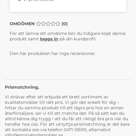
OMDÖMEN
MEDELBETYG 0 AV 5 ANTAL BETYG 0
(
0
)
För att lämna ett omdöme bör du tidigare köpt denna
produkt samt
logga in
på din kundprofil.
Den här produkten har inga recensioner.
Prismatchning,
Vi strävar efter att erbjuda ett brett sortiment av
kvalitetsmöbler till rätt pris. Vi gör det enkelt för dig –
hittar du samma produkt till ett lägre pris hos en annan
återförsäljare, ser vi till att matcha det. På så sätt kan du
alltid känna dig trygg i att du får ett riktigt bra pris när du
handlar hos oss. För att utnyttja prismatchning är det bara
att kontakta oss via telefon 0471-13690, alternativt
info@emmabodamobler.se