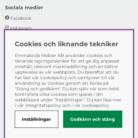
Sociala medier
Facebook
Instagram
Cookies och liknande tekniker
Emmaboda Möbler AB
Emmaboda Möbler AB använder cookies och
I fyra generationer har vi hjälpt människor att möblera
liknande lagringstekniker för att ge dig anpassat
sina hem och uppfylla sina inredningsdrömmar med
innehåll, relevant marknadsföring och en bättre
möbeldesign av högsta kvalitet. Vi vill hjälpa just dig att
upplevelse av vår webbplats. Du bekräftar att du
skapa ditt drömhem - kontakta gärna oss och berätta
har läst vår cookiepolicy och samtycker till vår
hur vi kan hjälpa dig.
användning av cookies genom att klicka på
"Stäng och godkänn". Du kan själv när som helst
Telefon:
0471-13690
kontrollera vilka cookies som sparas i din
E-post:
info@emmabodamobler.se
webbläsare under ”Inställningar”. Du kan läsa mer
i vår
Integritetspolicy
och i vår
cookiepolicy
.
Inställningar
Godkänn och stäng