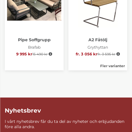
Pipe Soffgrupp
A2 Fåtölj
Brafab
Grythyttan
9 995 kr
15 490 kr
Ordinarie pris:
fr. 3 056 kr
fr. 3 595 kr
Ordinarie pris:
Fler varianter
Nyhetsbrev
I vårt nyhetsbrev får du ta del av nyheter och erbjudanden
före alla andra.