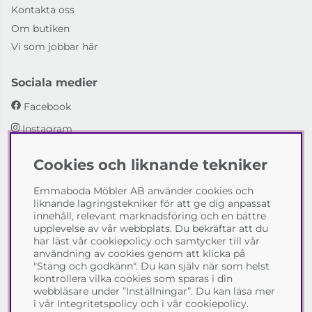
Kontakta oss
Om butiken
Vi som jobbar här
Sociala medier
Facebook
Instagram
Cookies och liknande tekniker
Emmaboda Möbler AB
Emmaboda Möbler AB använder cookies och
I fyra generationer har vi hjälpt människor att möblera
liknande lagringstekniker för att ge dig anpassat
sina hem och uppfylla sina inredningsdrömmar med
innehåll, relevant marknadsföring och en bättre
möbeldesign av högsta kvalitet. Vi vill hjälpa just dig att
upplevelse av vår webbplats. Du bekräftar att du
skapa ditt drömhem - kontakta gärna oss och berätta
har läst vår cookiepolicy och samtycker till vår
hur vi kan hjälpa dig.
användning av cookies genom att klicka på
"Stäng och godkänn". Du kan själv när som helst
Telefon:
0471-13690
kontrollera vilka cookies som sparas i din
E-post:
info@emmabodamobler.se
webbläsare under ”Inställningar”. Du kan läsa mer
i vår
Integritetspolicy
och i vår
cookiepolicy
.