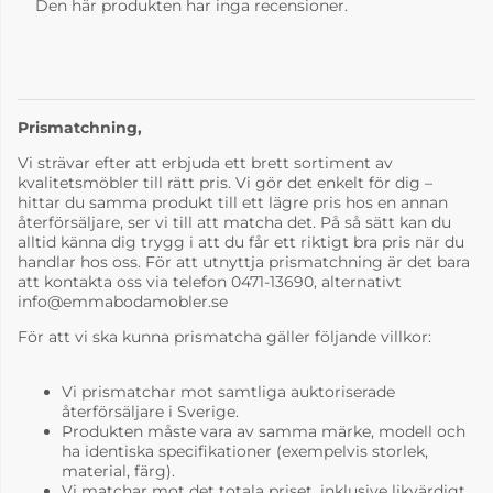
Den här produkten har inga recensioner.
Prismatchning,
Vi strävar efter att erbjuda ett brett sortiment av
kvalitetsmöbler till rätt pris. Vi gör det enkelt för dig –
hittar du samma produkt till ett lägre pris hos en annan
återförsäljare, ser vi till att matcha det. På så sätt kan du
alltid känna dig trygg i att du får ett riktigt bra pris när du
handlar hos oss. För att utnyttja prismatchning är det bara
att kontakta oss via telefon 0471-13690, alternativt
info@emmabodamobler.se
För att vi ska kunna prismatcha gäller följande villkor:
Vi prismatchar mot samtliga auktoriserade
återförsäljare i Sverige.
Produkten måste vara av samma märke, modell och
ha identiska specifikationer (exempelvis storlek,
material, färg).
Vi matchar mot det totala priset, inklusive likvärdigt