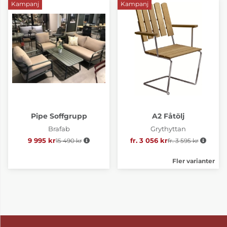
Kampanj
Kampanj
Pipe Soffgrupp
A2 Fåtölj
Brafab
Grythyttan
9 995 kr
15 490 kr
Ordinarie pris:
fr. 3 056 kr
fr. 3 595 kr
Ordinarie pris:
Fler varianter