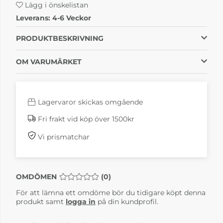
Lägg i önskelistan
Leverans:
4-6 Veckor
PRODUKTBESKRIVNING
OM VARUMÄRKET
Lagervaror skickas omgående
Fri frakt vid köp över 1500kr
Vi prismatchar
OMDÖMEN
MEDELBETYG 0 AV 5 ANTAL BETYG 0
(
0
)
För att lämna ett omdöme bör du tidigare köpt denna
produkt samt
logga in
på din kundprofil.