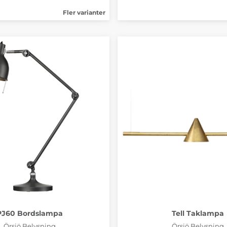
Fler varianter
PJ60 Bordslampa
Tell Taklampa
Örsjö Belysning
Örsjö Belysning