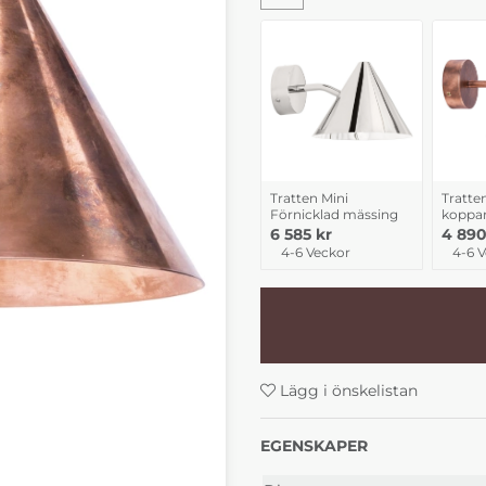
Tratten Mini
Tratte
Förnicklad mässing
koppa
6 585 kr
4 890
4-6 Veckor
4-6 
Lägg i önskelistan
EGENSKAPER