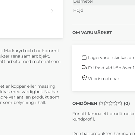
Diameter
Höjd
OM VARUMÄRKET
n i Markaryd och har kommit
ukter rena samlarobjekt.
Lagervaror skickas o
 att arbeta med material som
Fri frakt vid köp över 
Vi prismatchar
et är koppar eller mässing,
åldras med värdighet. Nu har
ndre variant, en produkt som
er som belysning i hall.
OMDÖMEN
MEDELBETYG 0 
(
0
)
För att lämna ett omdöme bö
kundprofil.
Den här produkten har inga r