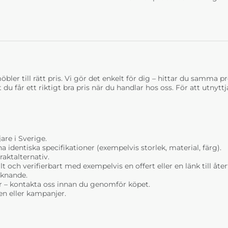
bler till rätt pris. Vi gör det enkelt för dig – hittar du samma prod
t du får ett riktigt bra pris när du handlar hos oss. För att utnyt
are i Sverige.
dentiska specifikationer (exempelvis storlek, material, färg).
raktalternativ.
t och verifierbart med exempelvis en offert eller en länk till åt
liknande.
r – kontakta oss innan du genomför köpet.
n eller kampanjer.