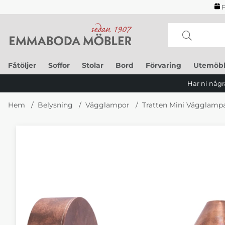
F
Fåtöljer
Soffor
Stolar
Bord
Förvaring
Utemöbl
Har ni några
Hem
Belysning
Vägglampor
Tratten Mini Vägglamp
Produktbilder