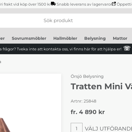
ri frakt vid köp över 1500 kr
Snabb leverans av lagervaror
Öppetti
er
Sovrumsmöbler
Hallmöbler
Belysning
Mattor
☏
 frågor? Tveka inte att kontakta oss, vi finns här för att hjälpa er!
a
Örsjö Belysning
Tratten Mini 
Artnr:
25848
fr. 4 890
kr
VÄLJ UTFÖRAND
1
Välj utförande