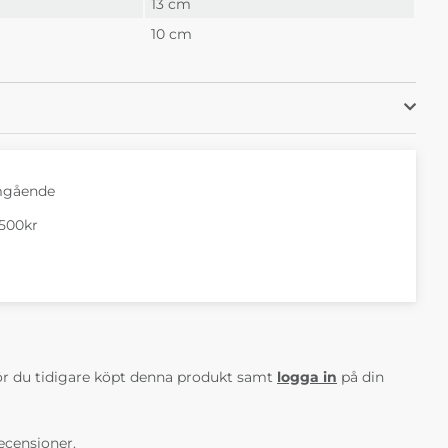
13 cm
10 cm
mgående
1500kr
AV 5 ANTAL BETYG 0
r du tidigare köpt denna produkt samt
logga in
på din
ecensioner.