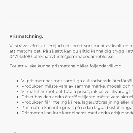
Prismatchning,
Vi strävar efter att erbjuda ett brett sortiment av kvalitetsmö
att matcha det. På så sätt kan du alltid känna dig trygg i at
0471-13690, alternativt
info@emmabodamobler.se
För att vi ska kunna prismatcha gäller följande villkor:
Vi prismatchar mot samtliga auktoriserade återförsälj
Produkten måste vara av samma märke, modell och ha i
Vi matchar mot det totala priset, inklusive likvärdigt f
Priset hos den andra återförsäljaren måste vara aktuell
Produkten får inte ingå i rea, lagerutförsäljning eller 
Prismatch kan inte göras på redan lagda beställninga
Prismatch kan inte kombineras med andra erbjudande