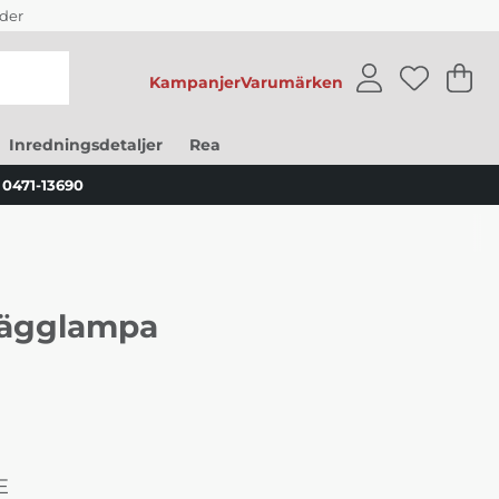
der
Kampanjer
Varumärken
V
An
.
Inredningsdetaljer
Rea
0471-13690
Vägglampa
E