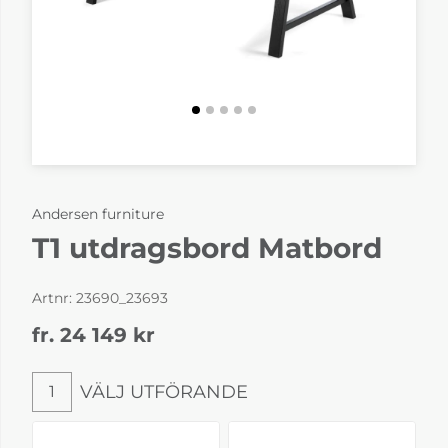
Andersen furniture
T1 utdragsbord Matbord
Artnr:
23690_23693
fr. 24 149
kr
VÄLJ UTFÖRANDE
1
Välj utförande