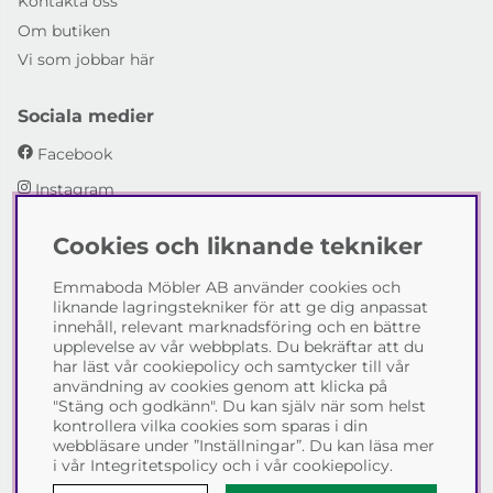
Kontakta oss
Om butiken
Vi som jobbar här
Sociala medier
Facebook
Instagram
Cookies och liknande tekniker
Emmaboda Möbler AB
Emmaboda Möbler AB använder cookies och
I fyra generationer har vi hjälpt människor att möblera
liknande lagringstekniker för att ge dig anpassat
sina hem och uppfylla sina inredningsdrömmar med
innehåll, relevant marknadsföring och en bättre
möbeldesign av högsta kvalitet. Vi vill hjälpa just dig att
upplevelse av vår webbplats. Du bekräftar att du
skapa ditt drömhem - kontakta gärna oss och berätta
har läst vår cookiepolicy och samtycker till vår
hur vi kan hjälpa dig.
användning av cookies genom att klicka på
"Stäng och godkänn". Du kan själv när som helst
Telefon:
0471-13690
kontrollera vilka cookies som sparas i din
E-post:
info@emmabodamobler.se
webbläsare under ”Inställningar”. Du kan läsa mer
i vår
Integritetspolicy
och i vår
cookiepolicy
.