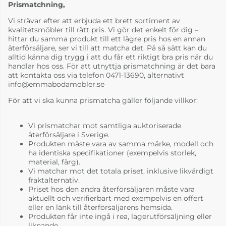
Prismatchning,
Vi strävar efter att erbjuda ett brett sortiment av
kvalitetsmöbler till rätt pris. Vi gör det enkelt för dig –
hittar du samma produkt till ett lägre pris hos en annan
återförsäljare, ser vi till att matcha det. På så sätt kan du
alltid känna dig trygg i att du får ett riktigt bra pris när du
handlar hos oss. För att utnyttja prismatchning är det bara
att kontakta oss via telefon 0471-13690, alternativt
info@emmabodamobler.se
För att vi ska kunna prismatcha gäller följande villkor:
Vi prismatchar mot samtliga auktoriserade
återförsäljare i Sverige.
Produkten måste vara av samma märke, modell och
ha identiska specifikationer (exempelvis storlek,
material, färg).
Vi matchar mot det totala priset, inklusive likvärdigt
fraktalternativ.
Priset hos den andra återförsäljaren måste vara
aktuellt och verifierbart med exempelvis en offert
eller en länk till återförsäljarens hemsida.
Produkten får inte ingå i rea, lagerutförsäljning eller
liknande.