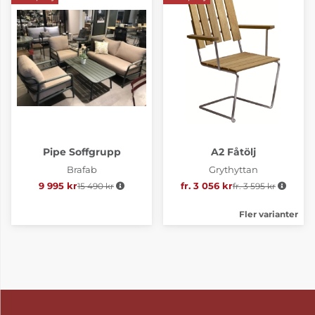
Pipe Soffgrupp
A2 Fåtölj
Brafab
Grythyttan
9 995 kr
15 490 kr
Ordinarie pris:
fr. 3 056 kr
fr. 3 595 kr
Ordinarie pris:
Fler varianter