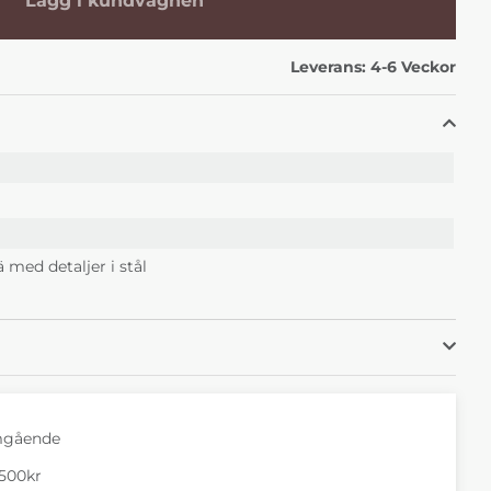
Lägg i kundvagnen
0 kr
Veckor
Leverans:
4-6 Veckor
 med detaljer i stål
mgående
1500kr