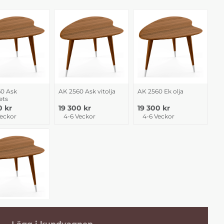
0 Ask
AK 2560 Ask vitolja
AK 2560 Ek olja
ets
0 kr
19 300 kr
19 300 kr
Veckor
4-6 Veckor
4-6 Veckor
0 Valnöt Olja