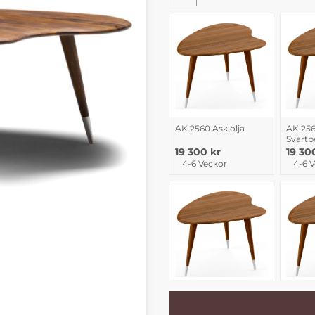
AK 2560 Ask olja
AK 256
Svartb
19 300 kr
19 30
4-6 Veckor
4-6 
AK 2560 Ek vitolja
AK 256