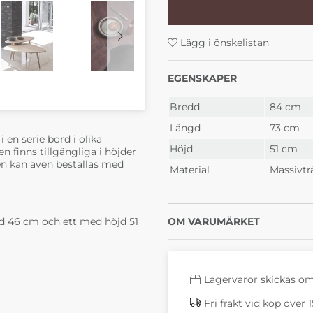
19 300 kr
24 48
4-6 Veckor
4-6 
Lägg i önskelistan
EGENSKAPER
Bredd
84 cm
Längd
73 cm
 en serie bord i olika
Höjd
51 cm
 finns tillgängliga i höjder
en kan även beställas med
Material
Massivträ
öjd 46 cm och ett med höjd 51
OM VARUMÄRKET
Lagervaror skickas o
Fri frakt vid köp över 