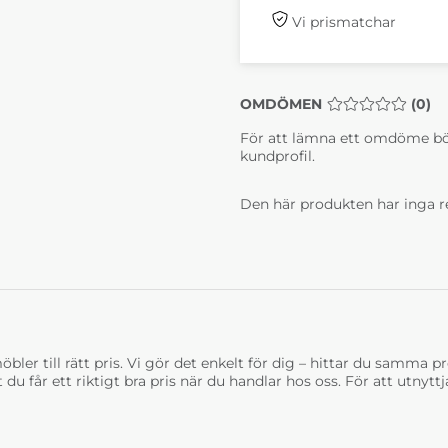
Vi prismatchar
OMDÖMEN
MEDELBETYG 0 
(
0
)
För att lämna ett omdöme bö
kundprofil.
Den här produkten har inga r
bler till rätt pris. Vi gör det enkelt för dig – hittar du samma prod
t du får ett riktigt bra pris när du handlar hos oss. För att utnyt