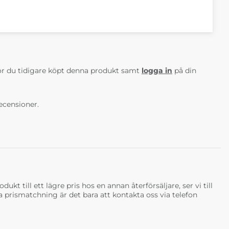
AV 5 ANTAL BETYG 0
r du tidigare köpt denna produkt samt
logga in
på din
ecensioner.
ukt till ett lägre pris hos en annan återförsäljare, ser vi till
tja prismatchning är det bara att kontakta oss via telefon