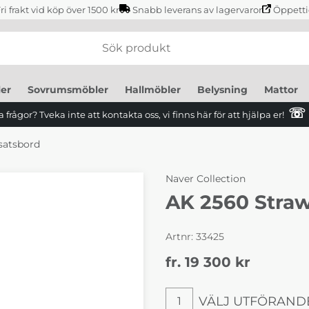
ri frakt vid köp över 1500 kr
Snabb leverans av lagervaror
Öppetti
er
Sovrumsmöbler
Hallmöbler
Belysning
Mattor
☏
 frågor? Tveka inte att kontakta oss, vi finns här för att hjälpa er!
satsbord
Naver Collection
AK 2560 Straw
Artnr:
33425
fr. 19 300
kr
VÄLJ UTFÖRAND
1
Välj utförande