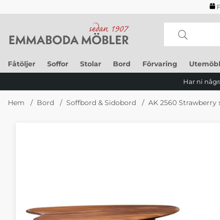
F
Fåtöljer
Soffor
Stolar
Bord
Förvaring
Utemöbl
Har ni några
Hem
Bord
Soffbord & Sidobord
AK 2560 Strawberry 
Produktbilder