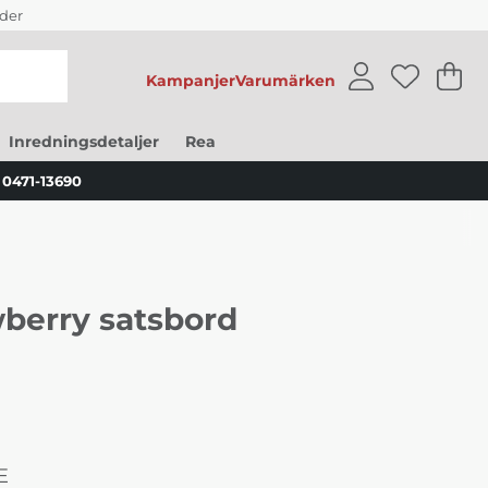
der
Kampanjer
Varumärken
V
An
.
Inredningsdetaljer
Rea
0471-13690
berry satsbord
E