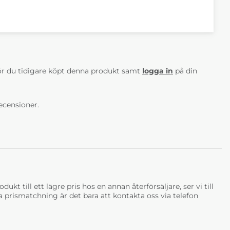
AV 5 ANTAL BETYG 0
r du tidigare köpt denna produkt samt
logga in
på din
ecensioner.
ukt till ett lägre pris hos en annan återförsäljare, ser vi till
tja prismatchning är det bara att kontakta oss via telefon