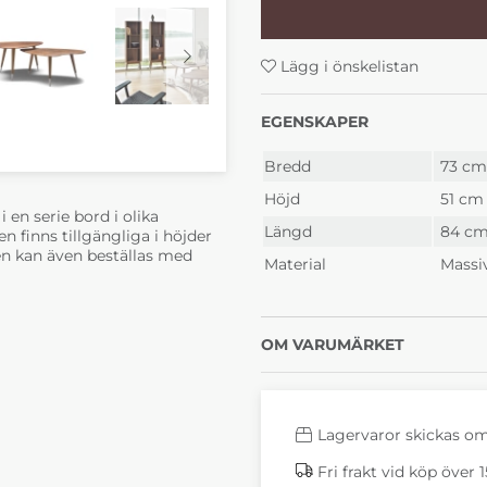
10 450 kr
12 88
4-6 Veckor
4-6 
Lägg i önskelistan
EGENSKAPER
Bredd
73 cm
Höjd
51 cm
 en serie bord i olika
Längd
84 c
 finns tillgängliga i höjder
en kan även beställas med
Material
Massiv
OM VARUMÄRKET
Lagervaror skickas o
Fri frakt vid köp över 