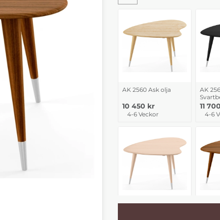
AK 2560 Ask olja
AK 256
Svartb
10 450 kr
11 70
4-6 Veckor
4-6 
AK 2560 Ek vitolja
AK 256