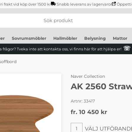
ri frakt vid köp över 1500 kr
Snabb leverans av lagervaror
Öppetti
er
Sovrumsmöbler
Hallmöbler
Belysning
Mattor
☏
 frågor? Tveka inte att kontakta oss, vi finns här för att hjälpa er!
soffbord
Naver Collection
AK 2560 Straw
Artnr:
33417
fr. 10 450
kr
VÄLJ UTFÖRAND
1
Välj utförande