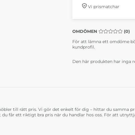
Vi prismatchar
OMDÖMEN
MEDELBETYG 0 
(
0
)
För att lämna ett omdöme bö
kundprofil.
Den här produkten har inga r
bler till rätt pris. Vi gör det enkelt för dig – hittar du samma prod
t du får ett riktigt bra pris när du handlar hos oss. För att utnyt