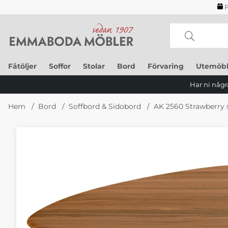
F
Fåtöljer
Soffor
Stolar
Bord
Förvaring
Utemöbl
Har ni några
Hem
Bord
Soffbord & Sidobord
AK 2560 Strawberry 
Produktbilder