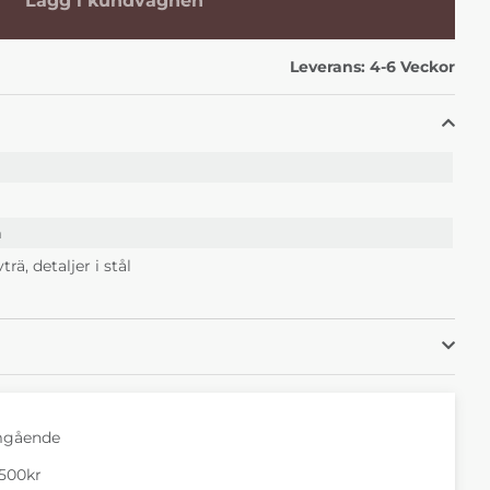
Lägg i kundvagnen
0 kr
Veckor
Leverans:
4-6 Veckor
m
trä, detaljer i stål
mgående
1500kr