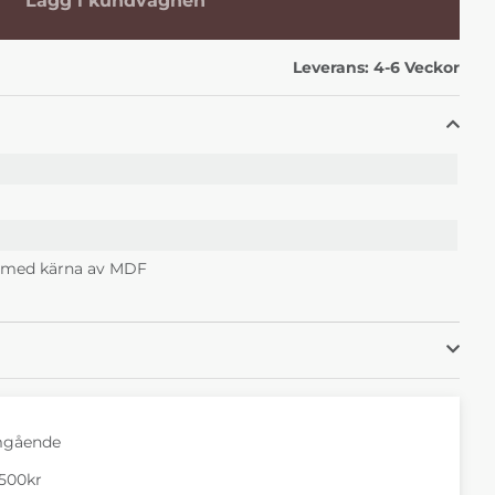
Lägg i kundvagnen
Leverans:
4-6 Veckor
r med kärna av MDF
mgående
1500kr