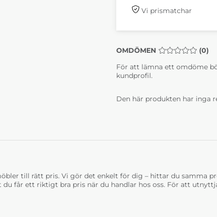
Vi prismatchar
OMDÖMEN
MEDELBETYG 0 
(
0
)
För att lämna ett omdöme bö
kundprofil.
Den här produkten har inga r
bler till rätt pris. Vi gör det enkelt för dig – hittar du samma prod
t du får ett riktigt bra pris när du handlar hos oss. För att utnyt