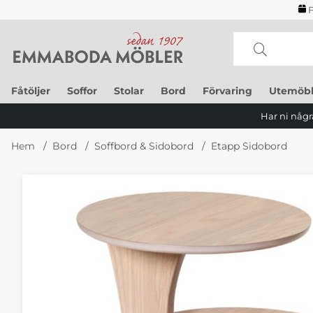
F
Fåtöljer
Soffor
Stolar
Bord
Förvaring
Utemöbl
Har ni några
Hem
Bord
Soffbord & Sidobord
Etapp Sidobord
Produktbilder