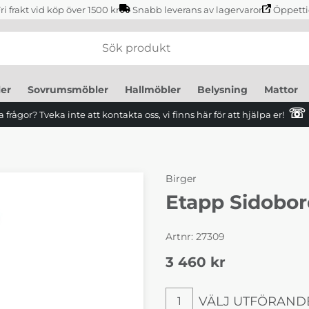
ri frakt vid köp över 1500 kr
Snabb leverans av lagervaror
Öppetti
er
Sovrumsmöbler
Hallmöbler
Belysning
Mattor
☏
 frågor? Tveka inte att kontakta oss, vi finns här för att hjälpa er!
Birger
Etapp Sidobor
Artnr:
27309
3 460
kr
VÄLJ UTFÖRAND
1
Välj utförande