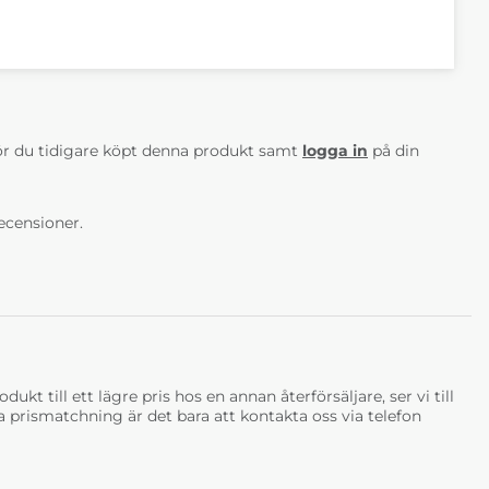
AV 5 ANTAL BETYG 0
r du tidigare köpt denna produkt samt
logga in
på din
ecensioner.
ukt till ett lägre pris hos en annan återförsäljare, ser vi till
tja prismatchning är det bara att kontakta oss via telefon