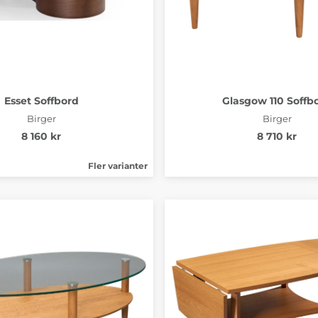
Esset Soffbord
Glasgow 110 Soffb
Birger
Birger
8 160 kr
8 710 kr
Fler varianter