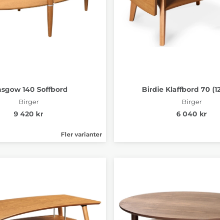
asgow 140 Soffbord
Birdie Klaffbord 70 (1
Birger
Birger
9 420 kr
6 040 kr
Fler varianter