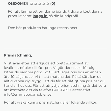
OMDÖMEN
MEDELBETYG 0 AV 5 ANTAL BETYG 0
(
0
)
För att lämna ett omdöme bör du tidigare köpt denna
produkt samt
logga in
på din kundprofil.
Den här produkten har inga recensioner.
Prismatchning,
Vi strävar efter att erbjuda ett brett sortiment av
kvalitetsmöbler till rätt pris. Vi gör det enkelt för dig –
hittar du samma produkt till ett lägre pris hos en annan
återförsäljare, ser vi till att matcha det. På så sätt kan du
alltid känna dig trygg i att du får ett riktigt bra pris när du
handlar hos oss. För att utnyttja prismatchning är det bara
att kontakta oss via telefon 0471-13690, alternativt
info@emmabodamobler.se
För att vi ska kunna prismatcha gäller följande villkor: