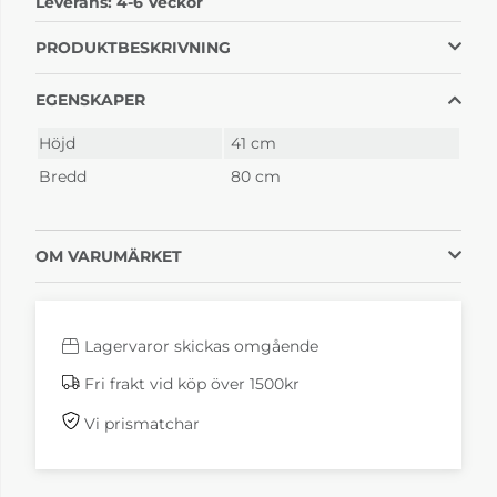
Leverans:
4-6 Veckor
Höllviken
Höllviken
Vitpigmenterad ek
Vitpigmenterad
ek+kalksten
11 495 kr
18 995 kr
PRODUKTBESKRIVNING
4-6 Veckor
4-6 Veckor
EGENSKAPER
Höjd
41 cm
Bredd
80 cm
OM VARUMÄRKET
Lagervaror skickas omgående
Fri frakt vid köp över 1500kr
Vi prismatchar