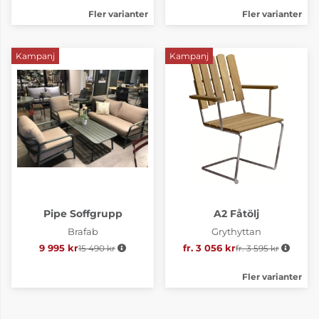
Fler varianter
Fler varianter
Kampanj
Kampanj
Pipe Soffgrupp
A2 Fåtölj
Brafab
Grythyttan
9 995 kr
15 490 kr
Ordinarie pris:
fr. 3 056 kr
fr. 3 595 kr
Ordinarie pris:
Fler varianter