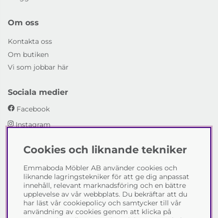
Om oss
Kontakta oss
Om butiken
Vi som jobbar här
Sociala medier
Facebook
Instagram
Cookies och liknande tekniker
Emmaboda Möbler AB
Emmaboda Möbler AB använder cookies och
I fyra generationer har vi hjälpt människor att möblera
liknande lagringstekniker för att ge dig anpassat
sina hem och uppfylla sina inredningsdrömmar med
innehåll, relevant marknadsföring och en bättre
möbeldesign av högsta kvalitet. Vi vill hjälpa just dig att
upplevelse av vår webbplats. Du bekräftar att du
skapa ditt drömhem - kontakta gärna oss och berätta
har läst vår cookiepolicy och samtycker till vår
hur vi kan hjälpa dig.
användning av cookies genom att klicka på