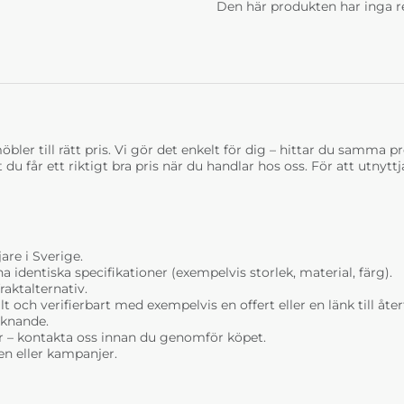
Den här produkten har inga r
bler till rätt pris. Vi gör det enkelt för dig – hittar du samma prod
t du får ett riktigt bra pris när du handlar hos oss. För att utnyt
are i Sverige.
dentiska specifikationer (exempelvis storlek, material, färg).
raktalternativ.
t och verifierbart med exempelvis en offert eller en länk till åt
liknande.
r – kontakta oss innan du genomför köpet.
n eller kampanjer.