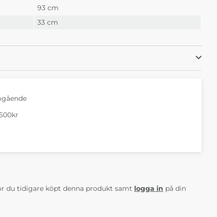
93 cm
33 cm
mgående
1500kr
AV 5 ANTAL BETYG 0
r du tidigare köpt denna produkt samt
logga in
på din