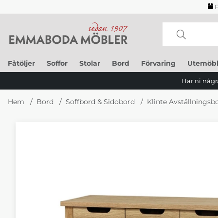
F
Fåtöljer
Soffor
Stolar
Bord
Förvaring
Utemöbl
Har ni några
Hem
Bord
Soffbord & Sidobord
Klinte Avställningsb
Produktbilder