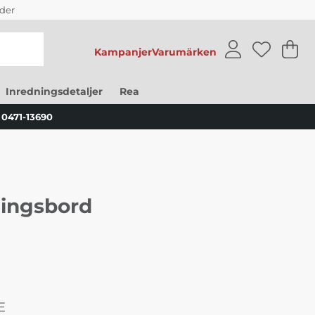
der
Kampanjer
Varumärken
V
An
.
Inredningsdetaljer
Rea
0471-13690
ningsbord
E