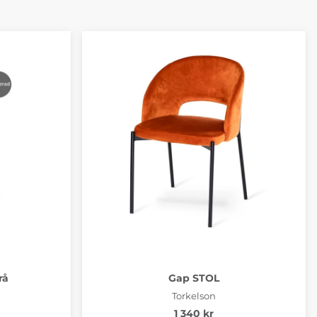
rå
Gap STOL
Torkelson
1 340 kr