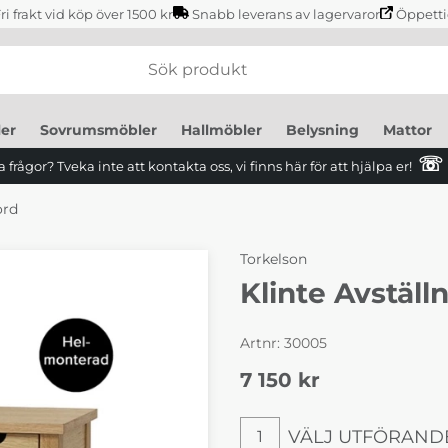
ri frakt vid köp över 1500 kr
Snabb leverans av lagervaror
Öppetti
er
Sovrumsmöbler
Hallmöbler
Belysning
Mattor
☏
 frågor? Tveka inte att kontakta oss, vi finns här för att hjälpa er!
ord
Torkelson
Klinte Avställ
Artnr:
30005
7 150
kr
VÄLJ UTFÖRAND
1
Välj utförande