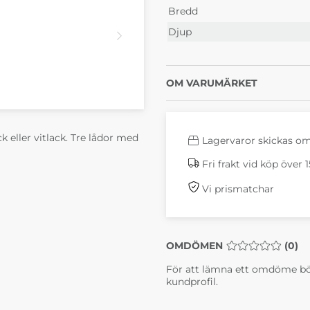
Bredd
Djup
OM VARUMÄRKET
k eller vitlack. Tre lådor med
Lagervaror skickas o
Fri frakt vid köp över 
Vi prismatchar
OMDÖMEN
MEDELBETYG 0 
(
0
)
För att lämna ett omdöme bö
kundprofil.