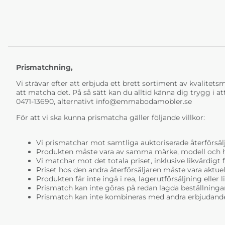
Prismatchning,
Vi strävar efter att erbjuda ett brett sortiment av kvalitetsmö
att matcha det. På så sätt kan du alltid känna dig trygg i at
0471-13690, alternativt
info@emmabodamobler.se
För att vi ska kunna prismatcha gäller följande villkor:
Vi prismatchar mot samtliga auktoriserade återförsälj
Produkten måste vara av samma märke, modell och ha i
Vi matchar mot det totala priset, inklusive likvärdigt f
Priset hos den andra återförsäljaren måste vara aktuell
Produkten får inte ingå i rea, lagerutförsäljning eller 
Prismatch kan inte göras på redan lagda beställninga
Prismatch kan inte kombineras med andra erbjudande