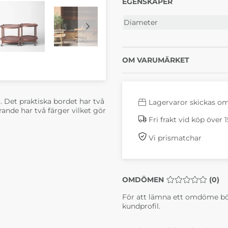
EGENSKAPER
Diameter
OM VARUMÄRKET
. Det praktiska bordet har två
Lagervaror skickas o
rande har två färger vilket gör
Fri frakt vid köp över 
Vi prismatchar
OMDÖMEN
MEDELBETYG 0 
(
0
)
För att lämna ett omdöme bö
kundprofil.