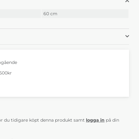
60 cm
mgående
1500kr
AV 5 ANTAL BETYG 0
r du tidigare köpt denna produkt samt
logga in
på din