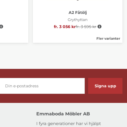
A2 Fåtölj
Grythyttan
e pris:
fr. 3 056 kr
fr. 3 595 kr
Ordinarie pris:
Fler varianter
Signa upp
Emmaboda Möbler AB
I fyra generationer har vi hjälpt