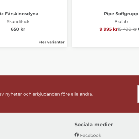
Oz Fårskinnsdyna
Pipe Soffgrupp
Skandilock
Brafab
650 kr
9 995 kr
15 490 kr
Ordinari
Fler varianter
 av nyheter och erbjudanden före alla andra.
Sociala medier
Facebook