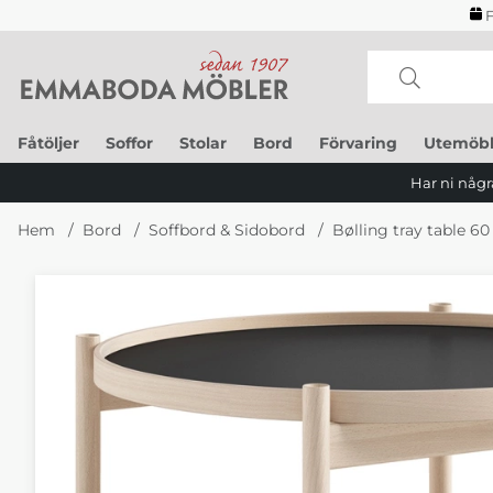
F
Fåtöljer
Soffor
Stolar
Bord
Förvaring
Utemöbl
Har ni några
Hem
Bord
Soffbord & Sidobord
Bølling tray table 60
Produktbilder