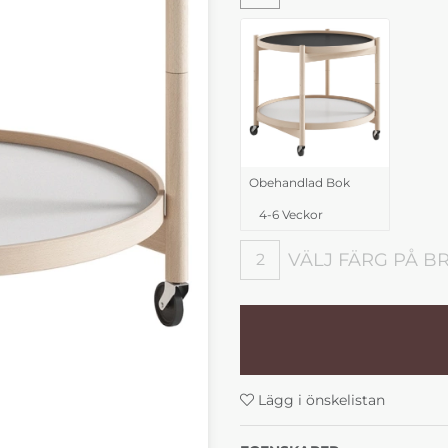
Obehandlad Bok
4-6 Veckor
VÄLJ FÄRG PÅ B
2
Välj färg på brickor
Lägg i önskelistan