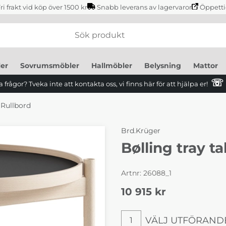
ri frakt vid köp över 1500 kr
Snabb leverans av lagervaror
Öppetti
er
Sovrumsmöbler
Hallmöbler
Belysning
Mattor
☏
 frågor? Tveka inte att kontakta oss, vi finns här för att hjälpa er!
 Rullbord
Brd.Krüger
Bølling tray t
Artnr:
26088_1
10 915
kr
VÄLJ UTFÖRANDE
1
Välj utförande stativ