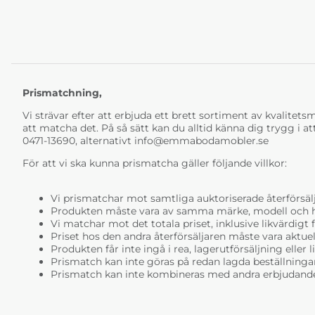
Prismatchning,
Vi strävar efter att erbjuda ett brett sortiment av kvalitetsmö
att matcha det. På så sätt kan du alltid känna dig trygg i at
0471-13690, alternativt
info@emmabodamobler.se
För att vi ska kunna prismatcha gäller följande villkor:
Vi prismatchar mot samtliga auktoriserade återförsälj
Produkten måste vara av samma märke, modell och ha i
Vi matchar mot det totala priset, inklusive likvärdigt f
Priset hos den andra återförsäljaren måste vara aktuell
Produkten får inte ingå i rea, lagerutförsäljning eller 
Prismatch kan inte göras på redan lagda beställninga
Prismatch kan inte kombineras med andra erbjudande