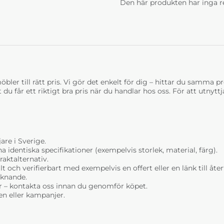
Den här produkten har inga r
bler till rätt pris. Vi gör det enkelt för dig – hittar du samma prod
t du får ett riktigt bra pris när du handlar hos oss. För att utnyt
are i Sverige.
dentiska specifikationer (exempelvis storlek, material, färg).
raktalternativ.
t och verifierbart med exempelvis en offert eller en länk till åt
liknande.
r – kontakta oss innan du genomför köpet.
n eller kampanjer.