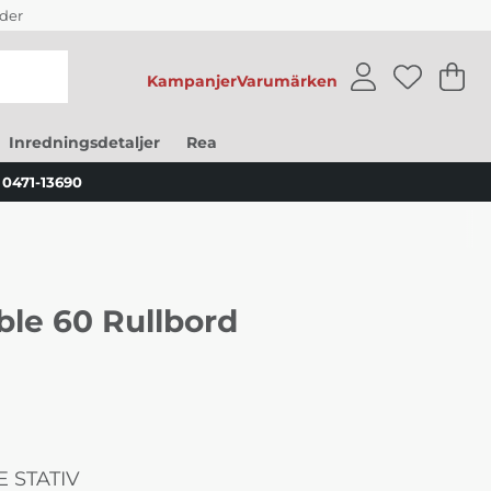
der
Kampanjer
Varumärken
V
An
.
Inredningsdetaljer
Rea
0471-13690
able 60 Rullbord
 STATIV