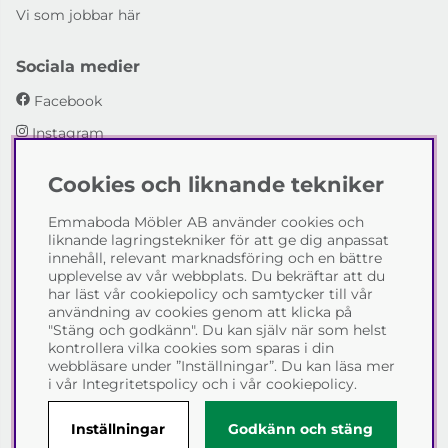
Vi som jobbar här
Sociala medier
Facebook
Instagram
Cookies och liknande tekniker
Emmaboda Möbler AB
Emmaboda Möbler AB använder cookies och
I fyra generationer har vi hjälpt människor att möblera
liknande lagringstekniker för att ge dig anpassat
sina hem och uppfylla sina inredningsdrömmar med
innehåll, relevant marknadsföring och en bättre
möbeldesign av högsta kvalitet. Vi vill hjälpa just dig att
upplevelse av vår webbplats. Du bekräftar att du
skapa ditt drömhem - kontakta gärna oss och berätta
har läst vår cookiepolicy och samtycker till vår
hur vi kan hjälpa dig.
användning av cookies genom att klicka på
"Stäng och godkänn". Du kan själv när som helst
Telefon:
0471-13690
kontrollera vilka cookies som sparas i din
E-post:
info@emmabodamobler.se
webbläsare under ”Inställningar”. Du kan läsa mer
i vår
Integritetspolicy
och i vår
cookiepolicy
.
Inställningar
Godkänn och stäng