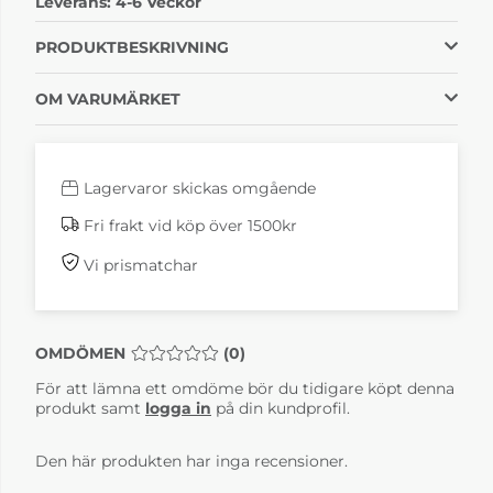
Leverans:
4-6 Veckor
Läder 30 Fantasy
Läder 30 Fantasy
brown
nature
10 180 kr
10 180 kr
PRODUKTBESKRIVNING
4-6 Veckor
4-6 Veckor
OM VARUMÄRKET
Lagervaror skickas omgående
Fri frakt vid köp över 1500kr
Vi prismatchar
Läder 30 Fantasy
Läder 30 Fantasy
red
snow white
10 180 kr
30 180 kr
OMDÖMEN
MEDELBETYG 0 AV 5 ANTAL BETYG 0
(
0
)
4-6 Veckor
4-6 Veckor
För att lämna ett omdöme bör du tidigare köpt denna
produkt samt
logga in
på din kundprofil.
Den här produkten har inga recensioner.