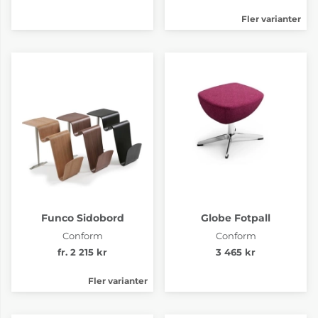
Fler varianter
Tyg B Evita Sand
Tyg B Evita Sun
8 325 kr
8 325 kr
4-6 Veckor
4-6 Veckor
Funco Sidobord
Globe Fotpall
Conform
Conform
fr. 2 215 kr
3 465 kr
Fler varianter
Tyg B Evita Wine