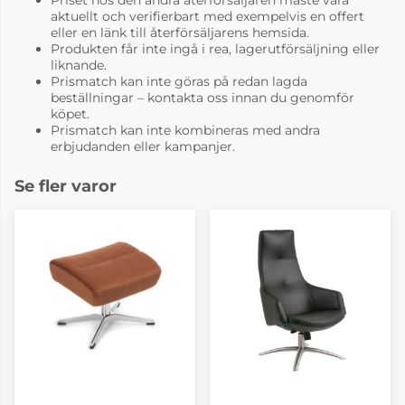
aktuellt och verifierbart med exempelvis en offert
eller en länk till återförsäljarens hemsida.
Produkten får inte ingå i rea, lagerutförsäljning eller
liknande.
Prismatch kan inte göras på redan lagda
beställningar – kontakta oss innan du genomför
köpet.
Prismatch kan inte kombineras med andra
erbjudanden eller kampanjer.
Se fler varor
Tyg B Evita forest
Tyg B Evita green
tea
8 325 kr
8 325 kr
4-6 Veckor
4-6 Veckor