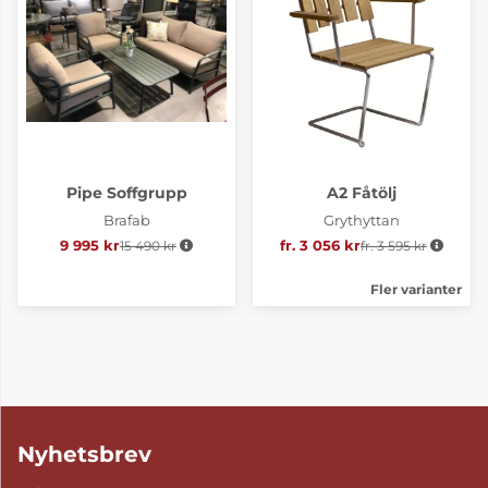
Pipe Soffgrupp
A2 Fåtölj
Brafab
Grythyttan
9 995 kr
15 490 kr
Ordinarie pris:
fr. 3 056 kr
fr. 3 595 kr
Ordinarie pris:
Fler varianter
Nyhetsbrev