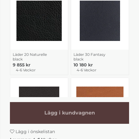
Läder 20 Naturelle
Läder 30 Fantasy
black
black
9 855 kr
10 180 kr
4-6 Veckor
4-6 Veckor
Lägg i kundvagnen
Lägg i önskelistan