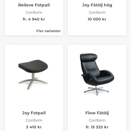
Relieve Fotpall
Joy Fåtölj hög
Conform
Conform
Tyg B Evita light
Tyg B Evita lime
grey
fr. 4 940 kr
10 000 kr
8 325 kr
8 325 kr
4-6 Veckor
4-6 Veckor
Fler varianter
Tyg B Evita orange
Tyg B Evita pear
8 325 kr
8 325 kr
4-6 Veckor
4-6 Veckor
Joy Fotpall
Flow Fåtölj
Conform
Conform
3 410 kr
fr. 15 325 kr