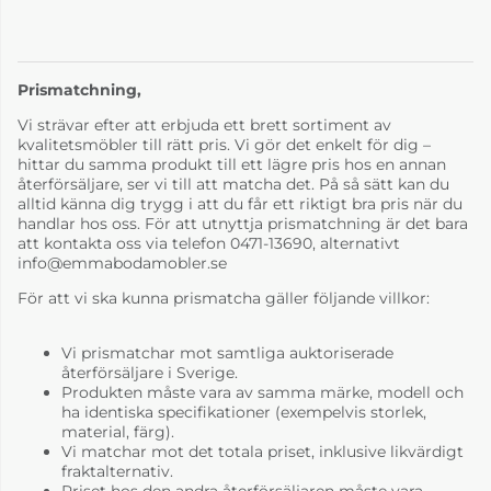
Prismatchning,
Läder 56 Bolzano
Läder 56 Bolzano
Vi strävar efter att erbjuda ett brett sortiment av
grey
teal
kvalitetsmöbler till rätt pris. Vi gör det enkelt för dig –
10 755 kr
10 755 kr
hittar du samma produkt till ett lägre pris hos en annan
4-6 Veckor
4-6 Veckor
återförsäljare, ser vi till att matcha det. På så sätt kan du
alltid känna dig trygg i att du får ett riktigt bra pris när du
handlar hos oss. För att utnyttja prismatchning är det bara
att kontakta oss via telefon 0471-13690, alternativt
info@emmabodamobler.se
För att vi ska kunna prismatcha gäller följande villkor:
Vi prismatchar mot samtliga auktoriserade
återförsäljare i Sverige.
Produkten måste vara av samma märke, modell och
ha identiska specifikationer (exempelvis storlek,
Tyg B Evita antracit
Tyg B Evita
material, färg).
blueberry
Vi matchar mot det totala priset, inklusive likvärdigt
8 010 kr
8 010 kr
fraktalternativ.
4-6 Veckor
4-6 Veckor
Priset hos den andra återförsäljaren måste vara