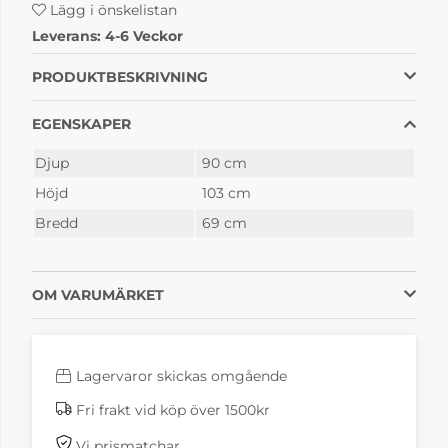
Lägg i önskelistan
Leverans:
4-6 Veckor
Delta Legend Bok
Delta Legend Bok
Svartlack Fårskinn
Svartlack Fårskinn
Graphite
Offwhite
34 990 kr
34 990 kr
PRODUKTBESKRIVNING
4-6 Veckor
4-6 Veckor
EGENSKAPER
Djup
90 cm
Höjd
103 cm
Bredd
69 cm
OM VARUMÄRKET
Delta Legend Bok
Delta Legend Bok
Svartlack Fårskinn
Svartlack Läder
truffle
classic rubin
34 990 kr
29 820 kr
4-6 Veckor
4-6 Veckor
Lagervaror skickas omgående
Fri frakt vid köp över 1500kr
Vi prismatchar