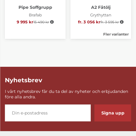
Pipe Soffgrupp
A2 Fåtölj
Brafab
Grythyttan
9 995 kr
15 490 kr
Ordinarie pris:
fr. 3 056 kr
fr. 3 595 kr
Ordinarie pris:
Fler varianter
Nyhetsbrev
I vårt nyhetsbrev får du ta del av nyheter och erbjudanden
före alla andra.
Signa upp