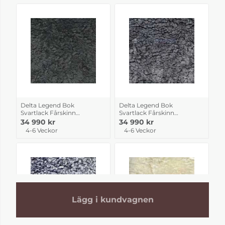
Delta Legend Bok
Delta Legend Bok
Svartlack Fårskinn
Svartlack Fårskinn
Black
Charcoal
34 990 kr
34 990 kr
4-6 Veckor
4-6 Veckor
Lägg i kundvagnen