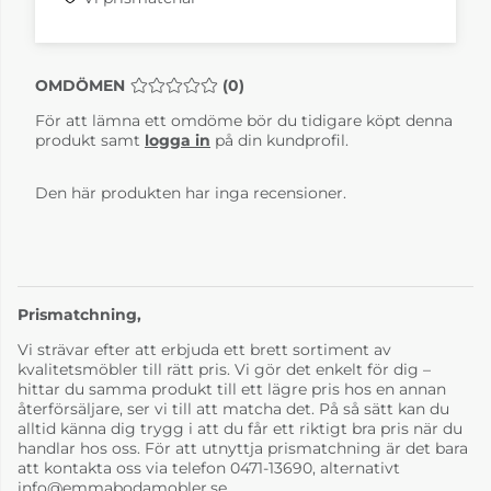
OMDÖMEN
MEDELBETYG 0 AV 5 ANTAL BETYG 0
(
0
)
För att lämna ett omdöme bör du tidigare köpt denna
produkt samt
logga in
på din kundprofil.
Delta Legend Bok
Delta Legend Bok
Svartlack Läder
Svartlack Läder
Den här produkten har inga recensioner.
classic svart
classic vit
29 820 kr
29 820 kr
4-6 Veckor
4-6 Veckor
Prismatchning,
Vi strävar efter att erbjuda ett brett sortiment av
kvalitetsmöbler till rätt pris. Vi gör det enkelt för dig –
hittar du samma produkt till ett lägre pris hos en annan
återförsäljare, ser vi till att matcha det. På så sätt kan du
alltid känna dig trygg i att du får ett riktigt bra pris när du
handlar hos oss. För att utnyttja prismatchning är det bara
att kontakta oss via telefon 0471-13690, alternativt
info@emmabodamobler.se