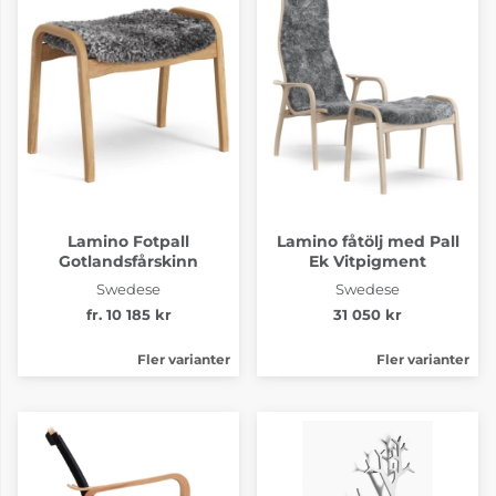
Happy Rami 5872
Happy Steelcut 124
21 235 kr
21 235 kr
4-6 Veckor
4-6 Veckor
Lamino Fotpall
Lamino fåtölj med Pall
Gotlandsfårskinn
Ek Vitpigment
Swedese
Swedese
fr. 10 185 kr
31 050 kr
Happy Steelcut 133
Happy Steelcut 153
Fler varianter
Fler varianter
21 235 kr
21 235 kr
4-6 Veckor
4-6 Veckor