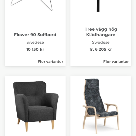
21 235 kr
21 235 kr
4-6 Veckor
4-6 Veckor
Tree vägg hög
Flower 90 Soffbord
Klädhängare
Swedese
Swedese
10 150 kr
fr. 6 205 kr
Fler varianter
Fler varianter