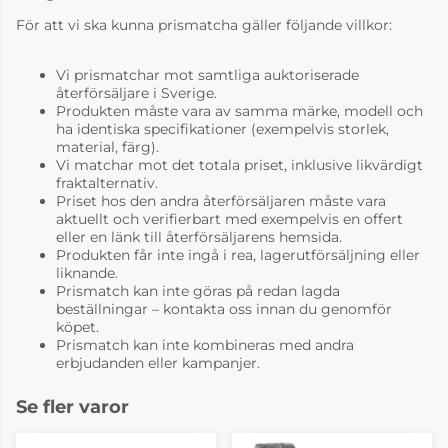
För att vi ska kunna prismatcha gäller följande villkor:
Vi prismatchar mot samtliga auktoriserade
återförsäljare i Sverige.
Produkten måste vara av samma märke, modell och
ha identiska specifikationer (exempelvis storlek,
material, färg).
Vi matchar mot det totala priset, inklusive likvärdigt
fraktalternativ.
Priset hos den andra återförsäljaren måste vara
Happy Rami 3536
Happy Rami 4462
aktuellt och verifierbart med exempelvis en offert
eller en länk till återförsäljarens hemsida.
21 235 kr
21 235 kr
Produkten får inte ingå i rea, lagerutförsäljning eller
4-6 Veckor
4-6 Veckor
liknande.
Prismatch kan inte göras på redan lagda
beställningar – kontakta oss innan du genomför
köpet.
Prismatch kan inte kombineras med andra
erbjudanden eller kampanjer.
Se fler varor