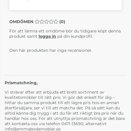
OMDÖMEN
MEDELBETYG 0 AV 5 ANTAL BETYG 0
(
0
)
För att lämna ett omdöme bör du tidigare köpt denna
Happy Linara fudge
Happy Linara indigo
produkt samt
logga in
på din kundprofil.
30
19 210 kr
19 210 kr
4-6 Veckor
4-6 Veckor
Den här produkten har inga recensioner.
Prismatchning,
Vi strävar efter att erbjuda ett brett sortiment av
kvalitetsmöbler till rätt pris. Vi gör det enkelt för dig –
hittar du samma produkt till ett lägre pris hos en annan
återförsäljare, ser vi till att matcha det. På så sätt kan du
alltid känna dig trygg i att du får ett riktigt bra pris när du
Happy Linara
Happy Linara silver
ricepaper 92
69
handlar hos oss. För att utnyttja prismatchning är det bara
19 210 kr
19 210 kr
att kontakta oss via telefon 0471-13690, alternativt
4-6 Veckor
4-6 Veckor
info@emmabodamobler.se