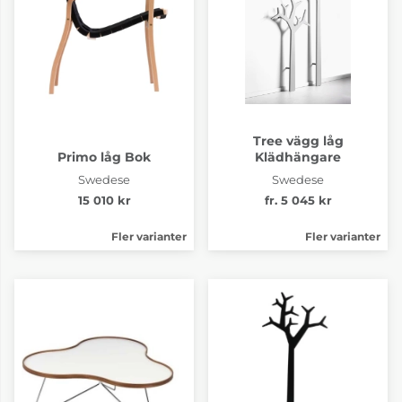
Happy Steelcut 195
Happy Steelcut 383
Tree vägg låg
Primo låg Bok
Klädhängare
21 235 kr
21 235 kr
Swedese
Swedese
4-6 Veckor
4-6 Veckor
15 010 kr
fr. 5 045 kr
Fler varianter
Fler varianter
Happy Steelcut 413
Happy Steelcut 933