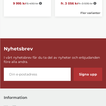
9 995 kr
15 490 kr
Ordinarie pris:
fr. 3 056 kr
fr. 3 595 kr
Ordinarie pris:
Fler varianter
Nyhetsbrev
I vårt nyhetsbrev får du ta del av nyheter och erbjudanden
före alla andra.
Signa upp
Information