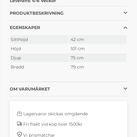
Leverans:
4-6 Veckor
Happy Läder
Happy Läder
Nevada brun 3019
Nevada natur 54035
25 435 kr
25 435 kr
PRODUKTBESKRIVNING
4-6 Veckor
4-6 Veckor
EGENSKAPER
Sitthöjd
42 cm
Höjd
101 cm
Djup
75 cm
Bredd
79 cm
Happy Läder
Happy Linara
OM VARUMÄRKET
Nevada svart 3005
charcoal
25 435 kr
19 210 kr
4-6 Veckor
4-6 Veckor
Lagervaror skickas omgående
Fri frakt vid köp över 1500kr
Vi prismatchar