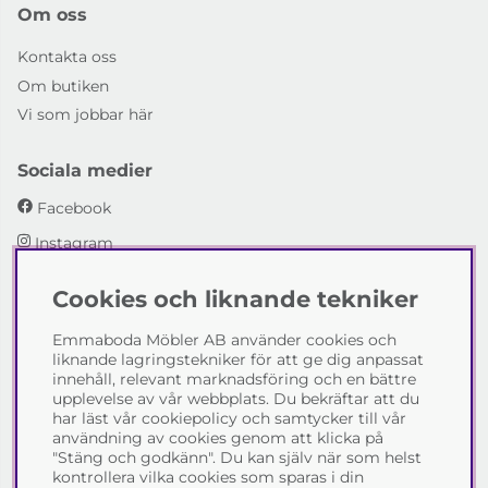
Om oss
Kontakta oss
Om butiken
Vi som jobbar här
Sociala medier
Facebook
Instagram
Cookies och liknande tekniker
Emmaboda Möbler AB
Emmaboda Möbler AB använder cookies och
I fyra generationer har vi hjälpt människor att möblera
liknande lagringstekniker för att ge dig anpassat
sina hem och uppfylla sina inredningsdrömmar med
innehåll, relevant marknadsföring och en bättre
möbeldesign av högsta kvalitet. Vi vill hjälpa just dig att
upplevelse av vår webbplats. Du bekräftar att du
skapa ditt drömhem - kontakta gärna oss och berätta
har läst vår cookiepolicy och samtycker till vår
hur vi kan hjälpa dig.
användning av cookies genom att klicka på
"Stäng och godkänn". Du kan själv när som helst
Telefon:
0471-13690
kontrollera vilka cookies som sparas i din