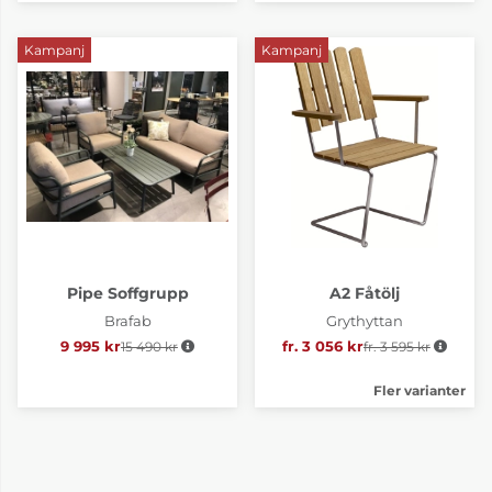
Kampanj
Kampanj
Pipe Soffgrupp
A2 Fåtölj
Brafab
Grythyttan
9 995 kr
15 490 kr
Ordinarie pris:
fr. 3 056 kr
fr. 3 595 kr
Ordinarie pris:
Fler varianter