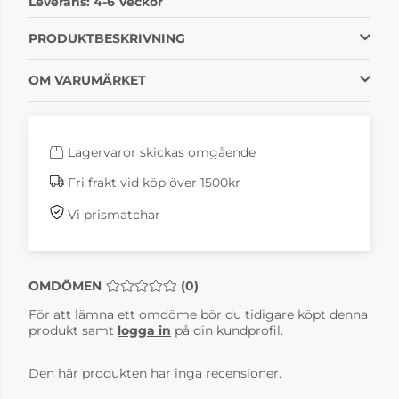
Leverans:
4-6 Veckor
Karin Läder Dakota
Karin Läder Dakota
28
29
46 130 kr
46 130 kr
PRODUKTBESKRIVNING
4-6 Veckor
4-6 Veckor
OM VARUMÄRKET
Lagervaror skickas omgående
Fri frakt vid köp över 1500kr
Vi prismatchar
Karin Linara grå 264
Karin Linara ljusgrå
210
33 805 kr
33 805 kr
OMDÖMEN
MEDELBETYG 0 AV 5 ANTAL BETYG 0
(
0
)
4-6 Veckor
4-6 Veckor
För att lämna ett omdöme bör du tidigare köpt denna
produkt samt
logga in
på din kundprofil.
Den här produkten har inga recensioner.