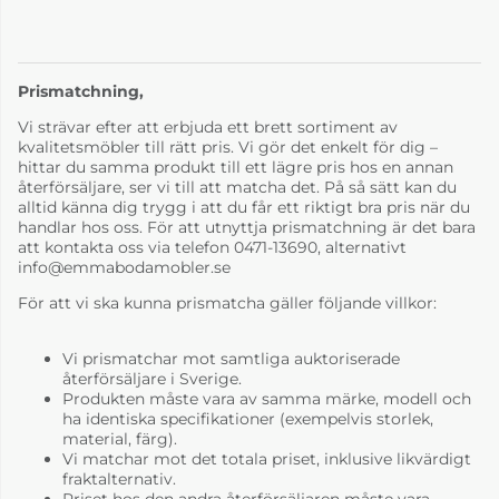
Prismatchning,
Karin Linara röd 15
Vi strävar efter att erbjuda ett brett sortiment av
kvalitetsmöbler till rätt pris. Vi gör det enkelt för dig –
33 805 kr
hittar du samma produkt till ett lägre pris hos en annan
4-6 Veckor
återförsäljare, ser vi till att matcha det. På så sätt kan du
alltid känna dig trygg i att du får ett riktigt bra pris när du
handlar hos oss. För att utnyttja prismatchning är det bara
att kontakta oss via telefon 0471-13690, alternativt
info@emmabodamobler.se
För att vi ska kunna prismatcha gäller följande villkor:
Vi prismatchar mot samtliga auktoriserade
återförsäljare i Sverige.
Produkten måste vara av samma märke, modell och
ha identiska specifikationer (exempelvis storlek,
material, färg).
Vi matchar mot det totala priset, inklusive likvärdigt
fraktalternativ.
Priset hos den andra återförsäljaren måste vara