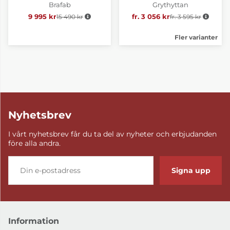
Brafab
Grythyttan
9 995 kr
15 490 kr
Ordinarie pris:
fr. 3 056 kr
fr. 3 595 kr
Ordinarie pris:
Fler varianter
Nyhetsbrev
I vårt nyhetsbrev får du ta del av nyheter och erbjudanden
före alla andra.
Signa upp
Information