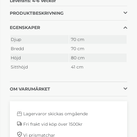
Leverans:
4-6 Veckor
Fårskinn Espresso
Fårskinn Offwhite
4-6 Veckor
4-6 Veckor
PRODUKTBESKRIVNING
EGENSKAPER
Djup
70 cm
Bredd
70 cm
Höjd
80 cm
Sitthöjd
41 cm
Laminett Svart
Laminett Svart
Fårskinn Sahara
Fårskinn
skandinavia grey
4-6 Veckor
4-6 Veckor
OM VARUMÄRKET
Lagervaror skickas omgående
Fri frakt vid köp över 1500kr
Vi prismatchar