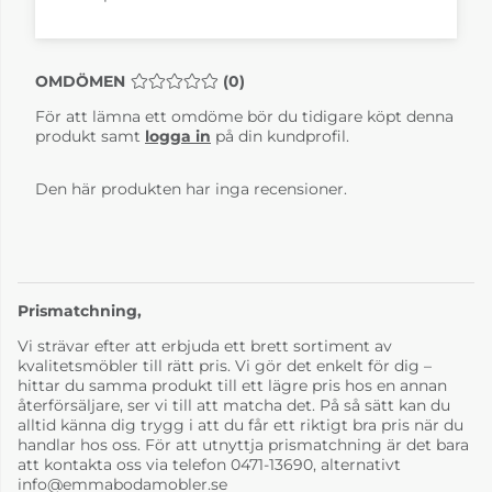
OMDÖMEN
MEDELBETYG 0 AV 5 ANTAL BETYG 0
(
0
)
För att lämna ett omdöme bör du tidigare köpt denna
produkt samt
logga in
på din kundprofil.
Den här produkten har inga recensioner.
Prismatchning,
Vi strävar efter att erbjuda ett brett sortiment av
kvalitetsmöbler till rätt pris. Vi gör det enkelt för dig –
hittar du samma produkt till ett lägre pris hos en annan
återförsäljare, ser vi till att matcha det. På så sätt kan du
alltid känna dig trygg i att du får ett riktigt bra pris när du
handlar hos oss. För att utnyttja prismatchning är det bara
att kontakta oss via telefon 0471-13690, alternativt
info@emmabodamobler.se