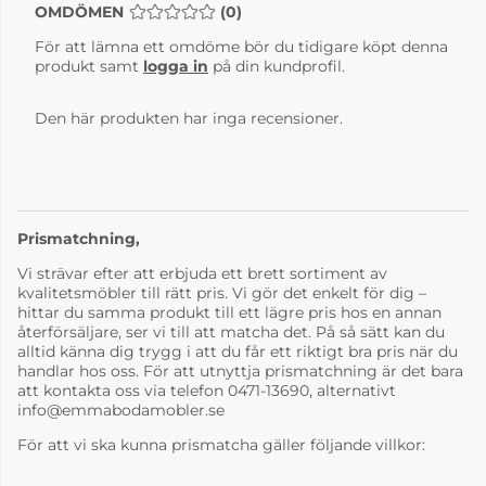
OMDÖMEN
MEDELBETYG 0 AV 5 ANTAL BETYG 0
(
0
)
Grey
Chocolate
+1 700 kr
+1 700 kr
För att lämna ett omdöme bör du tidigare köpt denna
kr
kr
produkt samt
logga in
på din kundprofil.
Den här produkten har inga recensioner.
Prismatchning,
Läder Paloma Sand
Vi strävar efter att erbjuda ett brett sortiment av
kvalitetsmöbler till rätt pris. Vi gör det enkelt för dig –
+1 700 kr
hittar du samma produkt till ett lägre pris hos en annan
kr
återförsäljare, ser vi till att matcha det. På så sätt kan du
alltid känna dig trygg i att du får ett riktigt bra pris när du
handlar hos oss. För att utnyttja prismatchning är det bara
att kontakta oss via telefon 0471-13690, alternativt
info@emmabodamobler.se
För att vi ska kunna prismatcha gäller följande villkor: