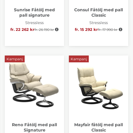
Sunrise Fåtölj med
Consul Fåtölj med pall
pall signature
Classic
Stressless
Stressless
fr. 22 262 kr
Ordinarie pris:
fr. 26 190 kr
fr. 15 292 kr
fr. 17 990 kr
Ordinarie pris:
Kampanj
Kampanj
Reno Fåtölj med pall
Mayfair fåtölj med pall
Signature
Classic