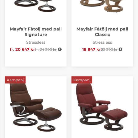
Mayfair Fåtölj med pall
Mayfair Fåtölj med pall
Signature
Classic
Stressless
Stressless
fr. 20 647 kr
fr. 24 290 kr
Ordinarie pris:
18 947 kr
22 290 kr
Ordinarie pris:
Kampanj
Kampanj