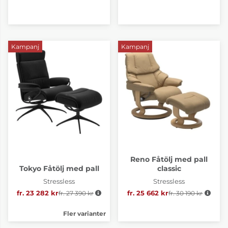
Kampanj
Kampanj
Reno Fåtölj med pall
Tokyo Fåtölj med pall
classic
Stressless
Stressless
fr. 23 282 kr
fr. 27 390 kr
Ordinarie pris:
fr. 25 662 kr
fr. 30 190 kr
Ordinarie pris:
Fler varianter