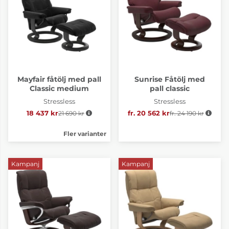
Mayfair fåtölj med pall
Sunrise Fåtölj med
Classic medium
pall classic
Stressless
Stressless
18 437 kr
21 690 kr
Ordinarie pris:
fr. 20 562 kr
Ordinarie pris:
fr. 24 190 kr
Fler varianter
Kampanj
Kampanj