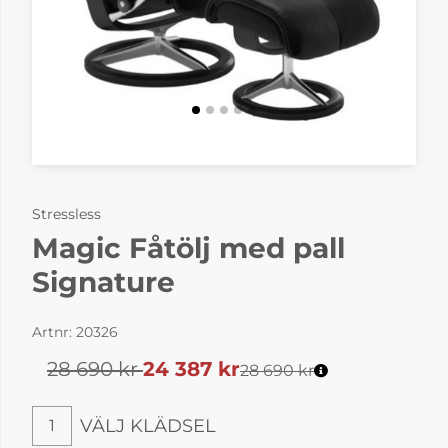
Stressless
Magic Fåtölj med pall
Signature
Artnr:
20326
28 690
kr
24 387
kr
28 690 kr
VÄLJ KLÄDSEL
1