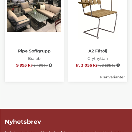
Pipe Soffgrupp
A2 Fåtölj
Brafab
Grythyttan
9 995 kr
15 490 kr
Ordinarie pris:
fr. 3 056 kr
fr. 3 595 kr
Ordinarie pris:
Fler varianter
Nyhetsbrev