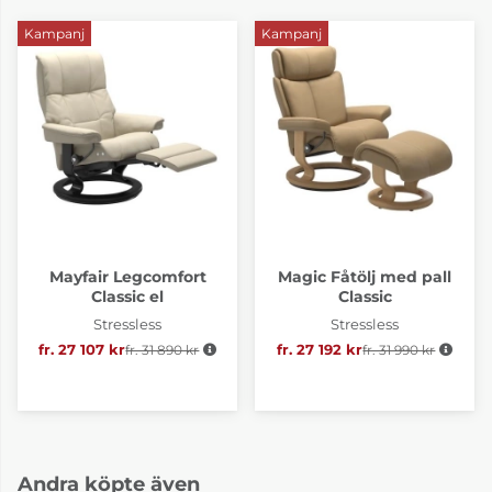
Kampanj
Kampanj
Mayfair Legcomfort
Magic Fåtölj med pall
Classic el
Classic
Stressless
Stressless
fr. 27 107 kr
fr. 31 890 kr
Ordinarie pris:
fr. 27 192 kr
fr. 31 990 kr
Ordinarie pris:
Andra köpte även