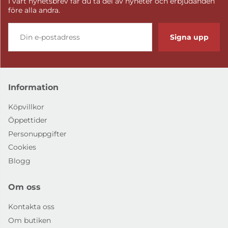
I vårt nyhetsbrev får du ta del av nyheter och erbjudanden
före alla andra.
Signa upp
Information
Köpvillkor
Öppettider
Personuppgifter
Cookies
Blogg
Om oss
Kontakta oss
Om butiken