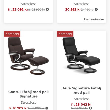
Stressless
Stressless
fr. 22 092 kr
fr. 25 990 kr
Ordinarie pris:
20 562 kr
24 190 kr
Ordinarie pris:
Fler varianter
Kampanj
Kampanj
Aura Signature Fåtölj
Consul Fåtölj med pall
med pall
Signature
Stressless
Stressless
fr. 28 042 kr
Ordinarie pris:
fr. 16 907 kr
fr. 19 890 kr
Ordinarie pris:
fr. 32 990 kr