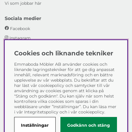
Vi som jobbar här
Sociala medier
Facebook
Instagram
Cookies och liknande tekniker
Emmaboda Möbler AB
Emmaboda Möbler AB använder cookies och
I fyra generationer har vi hjälpt människor att möblera
liknande lagringstekniker för att ge dig anpassat
sina hem och uppfylla sina inredningsdrömmar med
innehåll, relevant marknadsföring och en bättre
möbeldesign av högsta kvalitet. Vi vill hjälpa just dig att
upplevelse av vår webbplats. Du bekräftar att du
skapa ditt drömhem - kontakta gärna oss och berätta
har läst vår cookiepolicy och samtycker till vår
hur vi kan hjälpa dig.
användning av cookies genom att klicka på
"Stäng och godkänn". Du kan själv när som helst
Telefon:
0471-13690
kontrollera vilka cookies som sparas i din
E-post:
info@emmabodamobler.se
webbläsare under ”Inställningar”. Du kan läsa mer
i vår
Integritetspolicy
och i vår
cookiepolicy
.
Inställningar
Godkänn och stäng