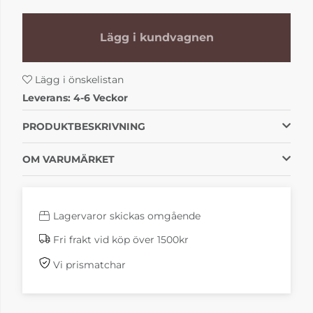
kr
kr
Lägg i kundvagnen
Lägg i önskelistan
Leverans:
4-6 Veckor
PRODUKTBESKRIVNING
Läder Paloma Black
Läder Paloma
Cherry
OM VARUMÄRKET
+1 700 kr
+1 700 kr
kr
kr
Lagervaror skickas omgående
Fri frakt vid köp över 1500kr
Vi prismatchar
Läder Paloma Light
Läder Paloma