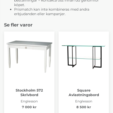
beställningar – kontakta oss innan du genomför
köpet.
Prismatch kan inte kombineras med andra
erbjudanden eller kampanjer.
Se fler varor
Stockholm 572
Square
Skrivbord
Avlastningsbord
Englesson
Englesson
7 000 kr
8 500 kr