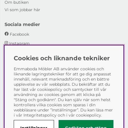
Om butiken
Vi som jobbar här
Sociala medier
Facebook
Instagram
Cookies och liknande tekniker
Emmaboda Möbler AB
Emmaboda Möbler AB använder cookies och
I fyra generationer har vi hjälpt människor att möblera
liknande lagringstekniker för att ge dig anpassat
sina hem och uppfylla sina inredningsdrömmar med
innehåll, relevant marknadsföring och en bättre
möbeldesign av högsta kvalitet. Vi vill hjälpa just dig att
upplevelse av vår webbplats. Du bekräftar att du
skapa ditt drömhem - kontakta gärna oss och berätta
har läst vår cookiepolicy och samtycker till vår
hur vi kan hjälpa dig.
användning av cookies genom att klicka på
"Stäng och godkänn". Du kan själv när som helst
Telefon:
0471-13690
kontrollera vilka cookies som sparas i din
E-post:
info@emmabodamobler.se
webbläsare under ”Inställningar”. Du kan läsa mer
i vår
Integritetspolicy
och i vår
cookiepolicy
.