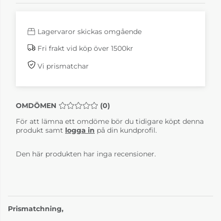
Lagervaror skickas omgående
Fri frakt vid köp över 1500kr
Vi prismatchar
OMDÖMEN
MEDELBETYG 0 AV 5 ANTAL BETYG 0
(
0
)
För att lämna ett omdöme bör du tidigare köpt denna
produkt samt
logga in
på din kundprofil.
Den här produkten har inga recensioner.
Prismatchning,