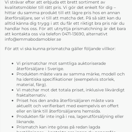
Vi strävar efter att erbjuda ett brett sortiment av
kvalitetsmöbler till rätt pris. Vi gör det enkelt för dig –
hittar du samma produkt till ett lägre pris hos en annan
återförsäljare, ser vi till att matcha det. På så sätt kan du
alltid känna dig trygg i att du får ett riktigt bra pris när du
handlar hos oss. För att utnyttja prismatchning är det bara
att kontakta oss via telefon 0471-13690, alternativt
info@emmabodamobler.se
För att vi ska kunna prismatcha gäller följande villkor:
Vi prismatchar mot samtliga auktoriserade
återförsäljare i Sverige.
Produkten måste vara av samma märke, modell och
ha identiska specifikationer (exempelvis storlek,
material, färg).
Vi matchar mot det totala priset, inklusive likvärdigt
fraktalternativ.
Priset hos den andra återförsäljaren måste vara
aktuellt och verifierbart med exempelvis en offert
eller en länk till återförsäljarens hemsida.
Produkten får inte ingå i rea, lagerutförsäljning eller
liknande.
Prismatch kan inte göras på redan lagda