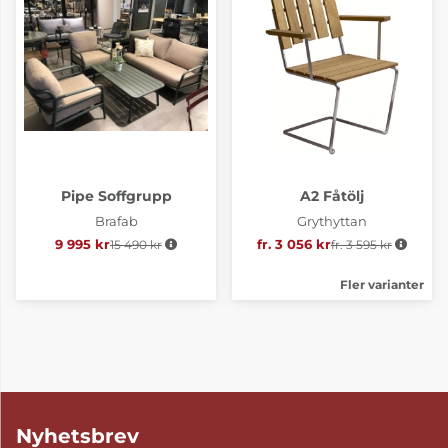
Pipe Soffgrupp
A2 Fåtölj
Brafab
Grythyttan
9 995 kr
15 490 kr
Ordinarie pris:
fr. 3 056 kr
fr. 3 595 kr
Ordinarie pris:
Fler varianter
Nyhetsbrev