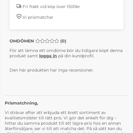
Fri frakt vid köp över 1500kr
Vi prismatchar
OMDÖMEN
MEDELBETYG 0 AV 5 ANTAL BETYG 0
(
0
)
För att lämna ett omdöme bör du tidigare köpt denna
produkt samt
logga in
på din kundprofil.
Den här produkten har inga recensioner.
Prismatchning,
Vi strävar efter att erbjuda ett brett sortiment av
kvalitetsmöbler till rätt pris. Vi gör det enkelt för dig –
hittar du samma produkt till ett lägre pris hos en annan
återförsäljare, ser vi till att matcha det. På så sätt kan du