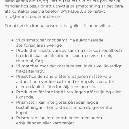
alltid känna dig trygg i att du får ett riktigt bra pris när du
handlar hos oss. För att utnyttja prismatchning är det bara
att kontakta oss via telefon 0471-13690, alternativt
info@emmabodamobler.se
För att vi ska kunna prismatcha gäller följande villkor:
Vi prismatchar mot samtliga auktoriserade
återförsäljare i Sverige.
Produkten måste vara av samma märke, modell och
ha identiska specifikationer (exempelvis storlek,
material, färg).
Vi matchar mot det totala priset, inklusive likvärdigt
fraktalternativ.
Priset hos den andra återförsäljaren måste vara
aktuellt och verifierbart med exempelvis en offert
eller en länk till återförsäljarens hemsida.
Produkten får inte ingå i rea, lagerutförsäljning eller
liknande.
Prismatch kan inte göras på redan lagda
beställningar – kontakta oss innan du genomför
köpet.
Prismatch kan inte kombineras med andra
erbjudanden eller kampanjer.