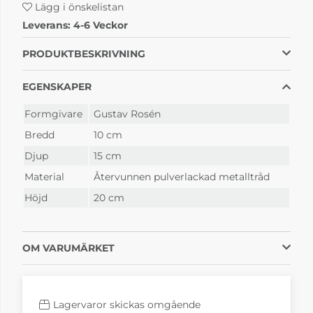
Lägg i önskelistan
Leverans:
4-6 Veckor
Pythagoras Svart
Pythagoras Vit
495 kr
495 kr
PRODUKTBESKRIVNING
4-6 Veckor
4-6 Veckor
EGENSKAPER
Formgivare
Gustav Rosén
Bredd
10 cm
Djup
15 cm
Material
Återvunnen pulverlackad metalltråd
Höjd
20 cm
OM VARUMÄRKET
Lagervaror skickas omgående