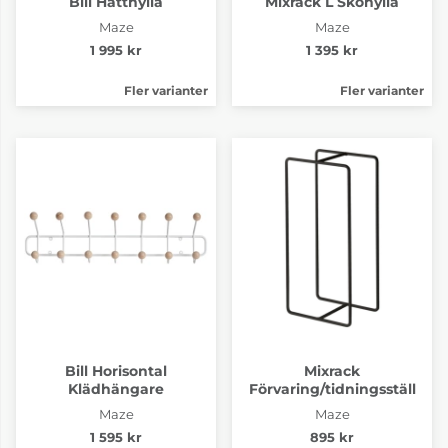
Bill Hatthylla
Mixrack L Skohylla
Maze
Maze
1 995 kr
1 395 kr
Fler varianter
Fler varianter
Bill Horisontal
Mixrack
Klädhängare
Förvaring/tidningsställ
Maze
Maze
1 595 kr
895 kr