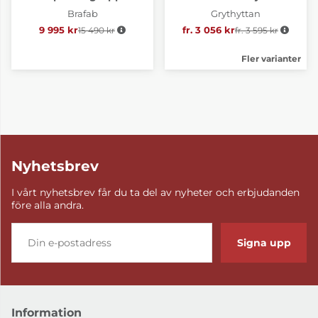
Brafab
Grythyttan
9 995 kr
15 490 kr
Ordinarie pris:
fr. 3 056 kr
fr. 3 595 kr
Ordinarie pris:
Fler varianter
Nyhetsbrev
I vårt nyhetsbrev får du ta del av nyheter och erbjudanden
före alla andra.
Signa upp
Information