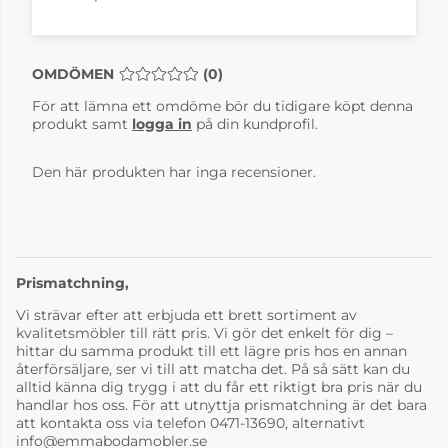
OMDÖMEN
MEDELBETYG 0 AV 5 ANTAL BETYG 0
(
0
)
För att lämna ett omdöme bör du tidigare köpt denna
String Lådhurts
produkt samt
logga in
på din kundprofil.
Vitlack
4 345 kr
4-6 Veckor
Den här produkten har inga recensioner.
Prismatchning,
Vi strävar efter att erbjuda ett brett sortiment av
kvalitetsmöbler till rätt pris. Vi gör det enkelt för dig –
hittar du samma produkt till ett lägre pris hos en annan
återförsäljare, ser vi till att matcha det. På så sätt kan du
alltid känna dig trygg i att du får ett riktigt bra pris när du
handlar hos oss. För att utnyttja prismatchning är det bara
att kontakta oss via telefon 0471-13690, alternativt
info@emmabodamobler.se