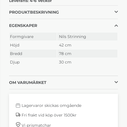
Leverans:
4-6 Veckor
String Lådhurts Ek
String Lådhurts
Mörkgrå
4 845 kr
4 345 kr
PRODUKTBESKRIVNING
4-6 Veckor
4-6 Veckor
EGENSKAPER
Formgivare
Nils Strinning
Höjd
42 cm
Bredd
78 cm
Djup
30 cm
String Lådhurts
String Lådhurts
OM VARUMÄRKET
Svartbetsad ask
Valnöt
4 845 kr
5 390 kr
4-6 Veckor
4-6 Veckor
Lagervaror skickas omgående
Fri frakt vid köp över 1500kr
Vi prismatchar