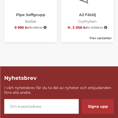
Pipe Soffgrupp
A2 Fåtölj
Brafab
Grythyttan
9 995 kr
15 490 kr
Ordinarie pris:
fr. 3 056 kr
fr. 3 595 kr
Ordinarie pris:
Fler varianter
Nyhetsbrev
I vårt nyhetsbrev får du ta del av nyheter och erbjudanden
före alla andra.
Signa upp