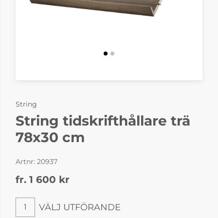
String
String tidskrifthållare trä
78x30 cm
Artnr:
20937
fr. 1 600
kr
VÄLJ UTFÖRANDE
1
Välj utförande