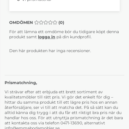
OMDÖMEN
MEDELBETYG 0 AV 5 ANTAL BETYG 0
(
0
)
För att lämna ett omdöme bör du tidigare köpt denna
produkt samt
logga in
på din kundprofil.
String
tidskrifthållare Vit
Den här produkten har inga recensioner.
1 600 kr
4-6 Veckor
Prismatchning,
Vi strävar efter att erbjuda ett brett sortiment av
kvalitetsmöbler till rätt pris. Vi gör det enkelt för dig –
hittar du samma produkt till ett lägre pris hos en annan
återförsäljare, ser vi till att matcha det. På så sätt kan du
alltid känna dig trygg i att du får ett riktigt bra pris när du
handlar hos oss. För att utnyttja prismatchning är det bara
att kontakta oss via telefon 0471-13690, alternativt
info@emmabodamobler.se