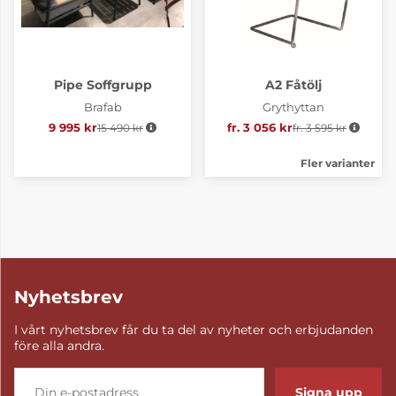
Pipe Soffgrupp
A2 Fåtölj
Brafab
Grythyttan
9 995 kr
15 490 kr
Ordinarie pris:
fr. 3 056 kr
fr. 3 595 kr
Ordinarie pris:
Fler varianter
Nyhetsbrev
I vårt nyhetsbrev får du ta del av nyheter och erbjudanden
före alla andra.
Signa upp