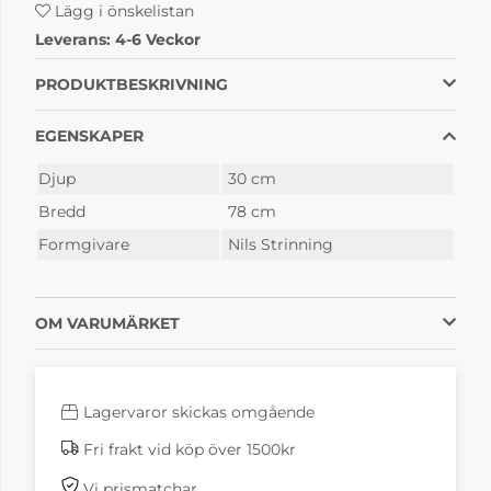
Lägg i önskelistan
Leverans:
4-6 Veckor
String
String
tidskrifthållare Ek
tidskrifthållare
Mörkgrå
1 795 kr
1 600 kr
PRODUKTBESKRIVNING
4-6 Veckor
4-6 Veckor
EGENSKAPER
Djup
30 cm
Bredd
78 cm
Formgivare
Nils Strinning
OM VARUMÄRKET
String
String
tidskrifthållare
tidskrifthållare
Svartbetsad ask
Valnöt
1 795 kr
2 050 kr
4-6 Veckor
4-6 Veckor
Lagervaror skickas omgående
Fri frakt vid köp över 1500kr
Vi prismatchar