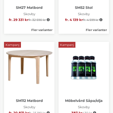
SM27 Matbord
SM52 Stol
Skovby
Skovby
fr. 29 331 kr
fr. 32 590 kr
Ordinarie pris:
fr. 4 139 kr
fr. 4 599 kr
Ordinarie pris:
Fler varianter
Fler varianter
Kampanj
Kampanj
SM112 Matbord
Möbelvård Såpa/olja
Skovby
Skovby
fr. 20 871 kr
fr. 23 190 kr
Ordinarie pris:
387 kr
430 kr
Ordinarie pris: