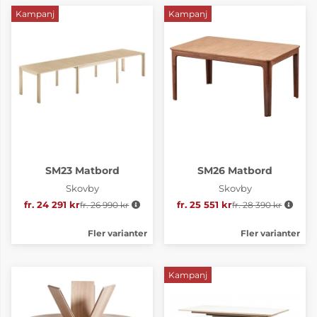
Kampanj
Kampanj
SM23 Matbord
SM26 Matbord
Skovby
Skovby
fr. 24 291 kr
fr. 26 990 kr
Ordinarie pris:
fr. 25 551 kr
fr. 28 390 kr
Ordinarie pris:
Fler varianter
Fler varianter
Kampanj