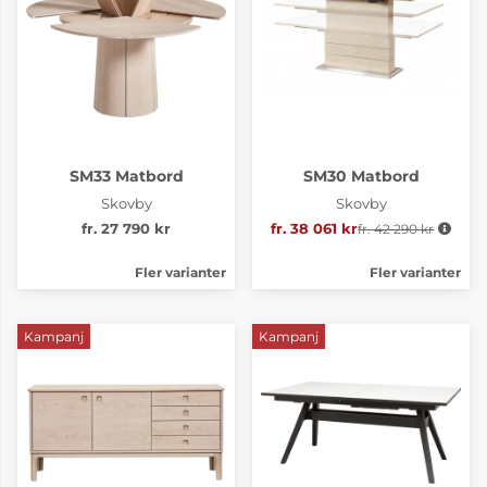
SM33 Matbord
SM30 Matbord
Skovby
Skovby
fr. 27 790 kr
fr. 38 061 kr
fr. 42 290 kr
Ordinarie pris:
Fler varianter
Fler varianter
Kampanj
Kampanj