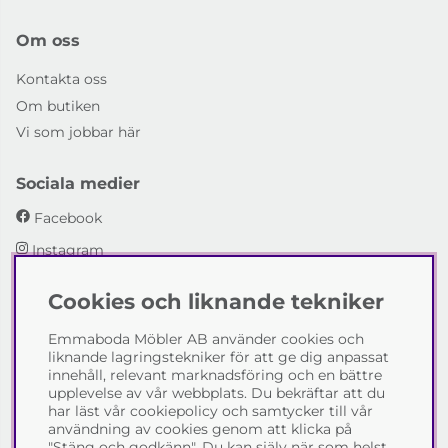
Om oss
Kontakta oss
Om butiken
Vi som jobbar här
Sociala medier
Facebook
Instagram
Cookies och liknande tekniker
Emmaboda Möbler AB
Emmaboda Möbler AB använder cookies och
I fyra generationer har vi hjälpt människor att möblera
liknande lagringstekniker för att ge dig anpassat
sina hem och uppfylla sina inredningsdrömmar med
innehåll, relevant marknadsföring och en bättre
möbeldesign av högsta kvalitet. Vi vill hjälpa just dig att
upplevelse av vår webbplats. Du bekräftar att du
skapa ditt drömhem - kontakta gärna oss och berätta
har läst vår cookiepolicy och samtycker till vår
hur vi kan hjälpa dig.
användning av cookies genom att klicka på
"Stäng och godkänn". Du kan själv när som helst