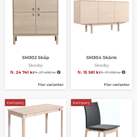
SM302 Skåp
SM304 Skänk
Skovby
Skovby
fr. 24 741 kr
fr. 27 490 kr
Ordinarie pris:
fr. 15 561 kr
fr. 17 290 kr
Ordinarie pris:
Fler varianter
Fler varianter
Kampanj
Kampanj