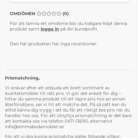
OMDÖMEN
MEDELBETYG 0 AV 5 ANTAL BETYG 0
(
0
)
För att lämna ett omdöme bör du tidigare köpt denna
produkt samt
logga in
på din kundprofil.
Den här produkten har inga recensioner.
Prismatchning,
Vi strävar efter att erbjuda ett brett sortiment av
kvalitetsmöbler till rätt pris. Vi gör det enkelt för dig –
hittar du samma produkt till ett lägre pris hos en annan
återförsäljare, ser vi till att matcha det. På så sätt kan du
alltid känna dig trygg i att du får ett riktigt bra pris när du
handlar hos oss. För att utnyttja prismatchning är det bara
att kontakta oss via telefon 0471-13690, alternativt
info@emmabodamobler.se
För att vi ska kunna prismatcha gäller följande villkor: