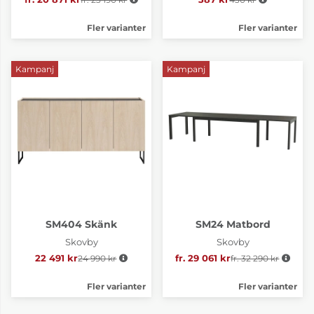
Fler varianter
Fler varianter
Kampanj
Kampanj
SM404 Skänk
SM24 Matbord
Skovby
Skovby
22 491 kr
24 990 kr
Ordinarie pris:
fr. 29 061 kr
fr. 32 290 kr
Ordinarie pris:
Fler varianter
Fler varianter