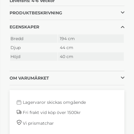
Leverans:
4-6 Veckor
Svart ekfanér
Vitoljad ekfanér
19 299 kr
19 699 kr
PRODUKTBESKRIVNING
4-6 Veckor
4-6 Veckor
EGENSKAPER
Bredd
194 cm
Djup
44 cm
Höjd
40 cm
OM VARUMÄRKET
Lagervaror skickas omgående
Fri frakt vid köp över 1500kr
Vi prismatchar