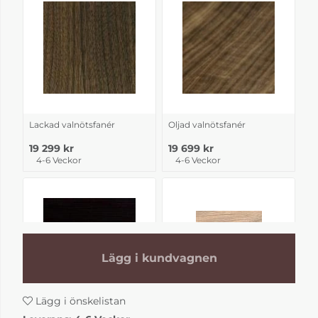
Lackad valnötsfanér
Oljad valnötsfanér
19 299 kr
19 699 kr
4-6 Veckor
4-6 Veckor
Lägg i kundvagnen
Lägg i önskelistan