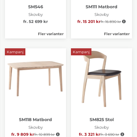
SM546
SM111 Matbord
Skovby
Skovby
fr. 52 699 kr
fr. 15 201 kr
fr. 16 890 kr
Ordinarie pris:
Fler varianter
Fler varianter
Kampanj
Kampanj
SM118 Matbord
SM825 Stol
Skovby
Skovby
fr. 9 809 kr
fr. 10 899 kr
Ordinarie pris:
fr. 3 321 kr
fr. 3 690 kr
Ordinarie pris: