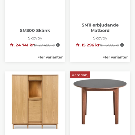
SM11 erbjudande
SM300 Skänk
Matbord
Skovby
Skovby
fr. 24 741 kr
fr. 27 490 kr
Ordinarie pris:
fr. 15 296 kr
fr. 16 995 kr
Ordinarie pris:
Fler varianter
Fler varianter
Kampanj