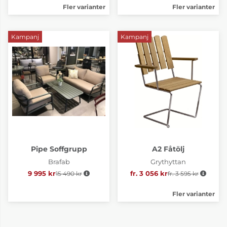
Fler varianter
Fler varianter
Kampanj
Kampanj
Pipe Soffgrupp
A2 Fåtölj
Brafab
Grythyttan
9 995 kr
15 490 kr
Ordinarie pris:
fr. 3 056 kr
fr. 3 595 kr
Ordinarie pris:
Fler varianter