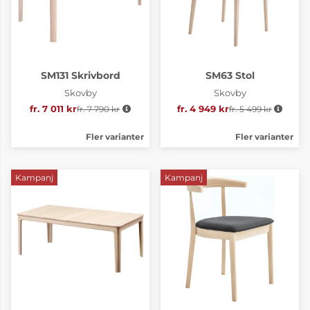
SM131 Skrivbord
SM63 Stol
Skovby
Skovby
fr. 7 011 kr
fr. 7 790 kr
Ordinarie pris:
fr. 4 949 kr
fr. 5 499 kr
Ordinarie pris:
Fler varianter
Fler varianter
Kampanj
Kampanj