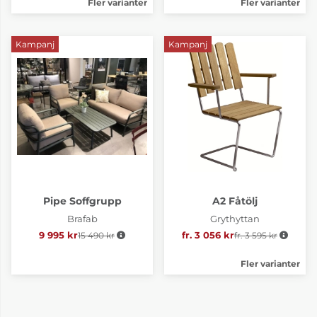
Fler varianter
Fler varianter
Kampanj
Kampanj
Pipe Soffgrupp
A2 Fåtölj
Brafab
Grythyttan
9 995 kr
15 490 kr
Ordinarie pris:
fr. 3 056 kr
fr. 3 595 kr
Ordinarie pris:
Fler varianter