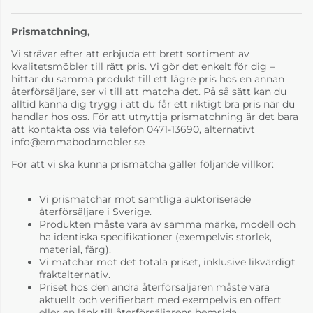
Prismatchning,
Vi strävar efter att erbjuda ett brett sortiment av
kvalitetsmöbler till rätt pris. Vi gör det enkelt för dig –
hittar du samma produkt till ett lägre pris hos en annan
återförsäljare, ser vi till att matcha det. På så sätt kan du
alltid känna dig trygg i att du får ett riktigt bra pris när du
handlar hos oss. För att utnyttja prismatchning är det bara
att kontakta oss via telefon 0471-13690, alternativt
info@emmabodamobler.se
För att vi ska kunna prismatcha gäller följande villkor:
Vi prismatchar mot samtliga auktoriserade
återförsäljare i Sverige.
Produkten måste vara av samma märke, modell och
ha identiska specifikationer (exempelvis storlek,
material, färg).
Vi matchar mot det totala priset, inklusive likvärdigt
fraktalternativ.
Priset hos den andra återförsäljaren måste vara
aktuellt och verifierbart med exempelvis en offert
eller en länk till återförsäljarens hemsida.