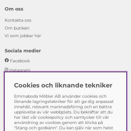
Om oss
Kontakta oss
Om butiken
Vi som jobbar här
Sociala medier
Facebook
Instagram
Cookies och liknande tekniker
Emmaboda Möbler AB
Emmaboda Möbler AB använder cookies och
I fyra generationer har vi hjälpt människor att möblera
liknande lagringstekniker för att ge dig anpassat
sina hem och uppfylla sina inredningsdrömmar med
innehåll, relevant marknadsföring och en bättre
möbeldesign av högsta kvalitet. Vi vill hjälpa just dig att
upplevelse av vår webbplats. Du bekräftar att du
skapa ditt drömhem - kontakta gärna oss och berätta
har läst vår cookiepolicy och samtycker till vår
hur vi kan hjälpa dig.
användning av cookies genom att klicka på
"Stäng och godkänn". Du kan själv när som helst
Telefon:
0471-13690