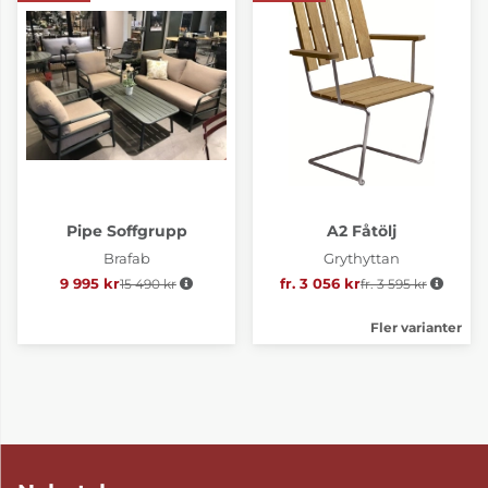
Pipe Soffgrupp
A2 Fåtölj
Brafab
Grythyttan
9 995 kr
15 490 kr
Ordinarie pris:
fr. 3 056 kr
fr. 3 595 kr
Ordinarie pris:
Fler varianter