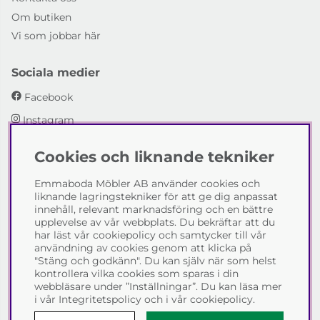
Om butiken
Vi som jobbar här
Sociala medier
Facebook
Instagram
Cookies och liknande tekniker
Emmaboda Möbler AB
Emmaboda Möbler AB använder cookies och
I fyra generationer har vi hjälpt människor att möblera
liknande lagringstekniker för att ge dig anpassat
sina hem och uppfylla sina inredningsdrömmar med
innehåll, relevant marknadsföring och en bättre
möbeldesign av högsta kvalitet. Vi vill hjälpa just dig att
upplevelse av vår webbplats. Du bekräftar att du
skapa ditt drömhem - kontakta gärna oss och berätta
har läst vår cookiepolicy och samtycker till vår
hur vi kan hjälpa dig.
användning av cookies genom att klicka på
"Stäng och godkänn". Du kan själv när som helst
Telefon:
0471-13690
kontrollera vilka cookies som sparas i din
E-post:
info@emmabodamobler.se
webbläsare under ”Inställningar”. Du kan läsa mer
i vår
Integritetspolicy
och i vår
cookiepolicy
.