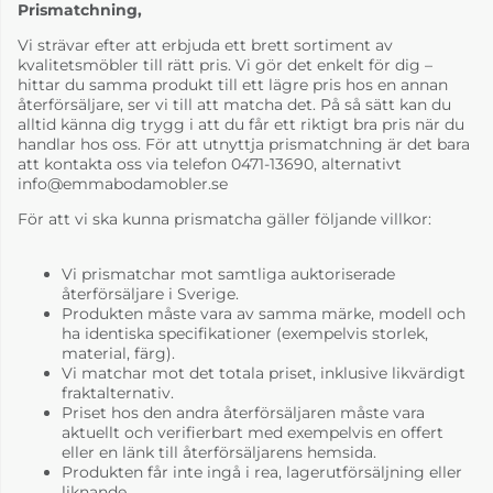
Prismatchning,
Vi strävar efter att erbjuda ett brett sortiment av
kvalitetsmöbler till rätt pris. Vi gör det enkelt för dig –
hittar du samma produkt till ett lägre pris hos en annan
återförsäljare, ser vi till att matcha det. På så sätt kan du
alltid känna dig trygg i att du får ett riktigt bra pris när du
handlar hos oss. För att utnyttja prismatchning är det bara
att kontakta oss via telefon 0471-13690, alternativt
info@emmabodamobler.se
För att vi ska kunna prismatcha gäller följande villkor:
Vi prismatchar mot samtliga auktoriserade
återförsäljare i Sverige.
Produkten måste vara av samma märke, modell och
ha identiska specifikationer (exempelvis storlek,
material, färg).
Vi matchar mot det totala priset, inklusive likvärdigt
fraktalternativ.
Priset hos den andra återförsäljaren måste vara
aktuellt och verifierbart med exempelvis en offert
eller en länk till återförsäljarens hemsida.
Produkten får inte ingå i rea, lagerutförsäljning eller
liknande.