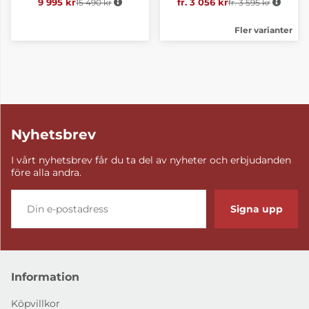
9 995 kr
15 490 kr
Ordinarie pris:
fr. 3 056 kr
fr. 3 595 kr
Ordinarie pris:
Fler varianter
Nyhetsbrev
I vårt nyhetsbrev får du ta del av nyheter och erbjudanden
före alla andra.
Signa upp
Information
Köpvillkor