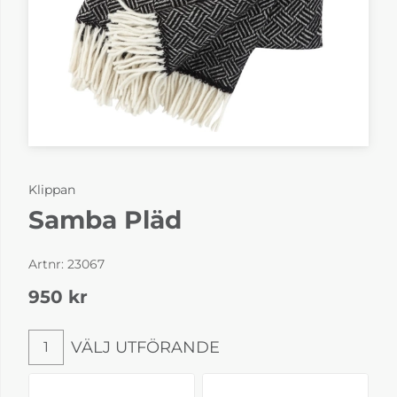
Klippan
Samba Pläd
Artnr:
23067
950
kr
VÄLJ UTFÖRANDE
1
Välj utförande