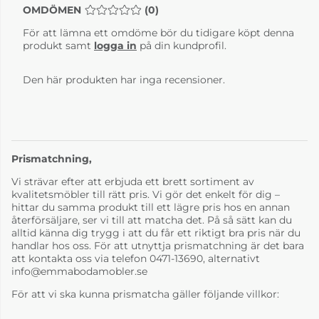
OMDÖMEN
MEDELBETYG 0 AV 5 ANTAL BETYG 0
(
0
)
För att lämna ett omdöme bör du tidigare köpt denna
produkt samt
logga in
på din kundprofil.
Den här produkten har inga recensioner.
Prismatchning,
Vi strävar efter att erbjuda ett brett sortiment av
kvalitetsmöbler till rätt pris. Vi gör det enkelt för dig –
hittar du samma produkt till ett lägre pris hos en annan
återförsäljare, ser vi till att matcha det. På så sätt kan du
alltid känna dig trygg i att du får ett riktigt bra pris när du
handlar hos oss. För att utnyttja prismatchning är det bara
att kontakta oss via telefon 0471-13690, alternativt
info@emmabodamobler.se
För att vi ska kunna prismatcha gäller följande villkor: