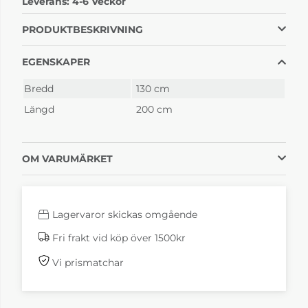
Leverans:
4-6 Veckor
4-6 Veckor
4-6 Veckor
PRODUKTBESKRIVNING
EGENSKAPER
Bredd
130 cm
Längd
200 cm
OM VARUMÄRKET
Samba Rosa
Samba Yellow
4-6 Veckor
4-6 Veckor
Lagervaror skickas omgående
Fri frakt vid köp över 1500kr
Vi prismatchar