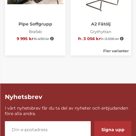
Pipe Soffgrupp
A2 Fåtölj
Brafab
Grythyttan
9 995 kr
15 490 kr
Ordinarie pris:
fr. 3 056 kr
fr. 3 595 kr
Ordinarie pris:
Fler varianter
Nyhetsbrev
I vårt nyhetsbrev får du ta del av nyheter och erbjudanden
före alla andra.
Signa upp