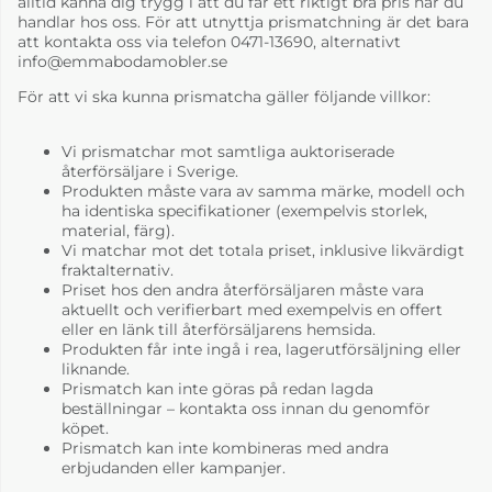
alltid känna dig trygg i att du får ett riktigt bra pris när du
handlar hos oss. För att utnyttja prismatchning är det bara
att kontakta oss via telefon 0471-13690, alternativt
info@emmabodamobler.se
För att vi ska kunna prismatcha gäller följande villkor:
Vi prismatchar mot samtliga auktoriserade
återförsäljare i Sverige.
Produkten måste vara av samma märke, modell och
ha identiska specifikationer (exempelvis storlek,
material, färg).
Vi matchar mot det totala priset, inklusive likvärdigt
fraktalternativ.
Priset hos den andra återförsäljaren måste vara
aktuellt och verifierbart med exempelvis en offert
eller en länk till återförsäljarens hemsida.
Produkten får inte ingå i rea, lagerutförsäljning eller
liknande.
Prismatch kan inte göras på redan lagda
beställningar – kontakta oss innan du genomför
köpet.
Prismatch kan inte kombineras med andra
erbjudanden eller kampanjer.