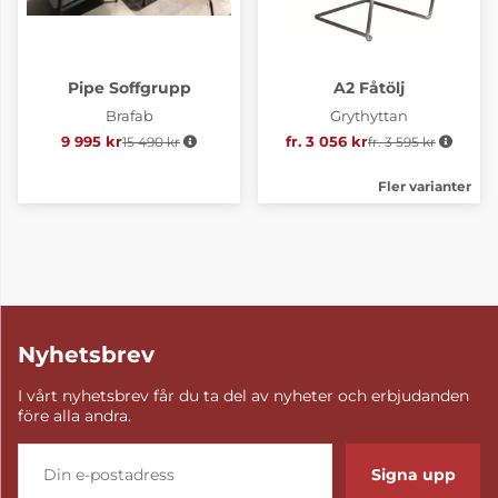
Pipe Soffgrupp
A2 Fåtölj
Brafab
Grythyttan
9 995 kr
15 490 kr
Ordinarie pris:
fr. 3 056 kr
fr. 3 595 kr
Ordinarie pris:
Fler varianter
Nyhetsbrev
I vårt nyhetsbrev får du ta del av nyheter och erbjudanden
före alla andra.
Signa upp