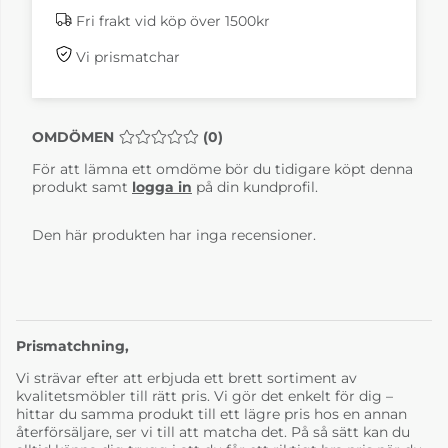
Fri frakt vid köp över 1500kr
Vi prismatchar
OMDÖMEN
MEDELBETYG 0 AV 5 ANTAL BETYG 0
(
0
)
För att lämna ett omdöme bör du tidigare köpt denna
produkt samt
logga in
på din kundprofil.
Den här produkten har inga recensioner.
Prismatchning,
Vi strävar efter att erbjuda ett brett sortiment av
kvalitetsmöbler till rätt pris. Vi gör det enkelt för dig –
hittar du samma produkt till ett lägre pris hos en annan
återförsäljare, ser vi till att matcha det. På så sätt kan du