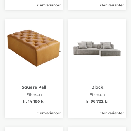
Fler varianter
Fler varianter
Tyg pg.3 Jena 24
Tyg pg.3 Jena 26
fr. 53 614 kr
fr. 53 614 kr
4-6 Veckor
4-6 Veckor
Square Pall
Block
Tyg pg.3 Level II 24
Tyg pg.3 Level II 26
Eilersen
Eilersen
fr. 53 614 kr
fr. 53 614 kr
fr. 14 186 kr
fr. 96 722 kr
4-6 Veckor
4-6 Veckor
Fler varianter
Fler varianter