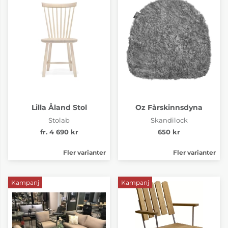
Lilla Åland Stol
Oz Fårskinnsdyna
Tyg pg.6 Munster 09
Tyg pg.6 Munster 10
Stolab
Skandilock
fr. 60 665 kr
60 665 kr
fr. 4 690 kr
650 kr
4-6 Veckor
4-6 Veckor
Fler varianter
Fler varianter
Kampanj
Kampanj