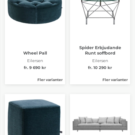
fr. 55 894 kr
fr. 55 894 kr
4-6 Veckor
4-6 Veckor
Spider Erbjudande
Wheel Pall
Runt soffbord
Eilersen
Eilersen
fr. 9 690 kr
fr. 10 290 kr
Tyg pg.4 Pond 16
Tyg pg.4 Pond 20
Fler varianter
Fler varianter
fr. 55 894 kr
fr. 55 894 kr
4-6 Veckor
4-6 Veckor