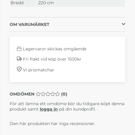
Bredd
220 cm
OM VARUMÄRKET
Lagervaror skickas omgående
Läder Texas 36
Tyg pg.1 Classic 01
Fri frakt vid köp över 1500kr
fr. 72 134 kr
fr. 49 880 kr
4-6 Veckor
4-6 Veckor
Vi prismatchar
OMDÖMEN
MEDELBETYG 0 AV 5 ANTAL BETYG 0
(
0
)
För att lämna ett omdöme bör du tidigare köpt denna
produkt samt
logga in
på din kundprofil.
Den här produkten har inga recensioner.
Tyg pg.1 Classic 17
Tyg pg.1 Classic 27