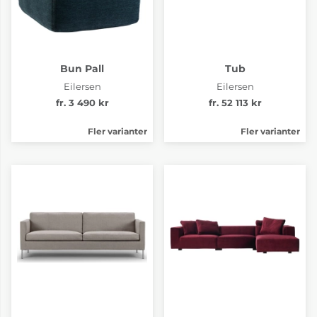
Tyg pg.4 Pond 26
Tyg pg.4 Tangent 06
Bun Pall
Tub
fr. 55 894 kr
fr. 55 894 kr
Eilersen
Eilersen
4-6 Veckor
4-6 Veckor
fr. 3 490 kr
fr. 52 113 kr
Fler varianter
Fler varianter
Tyg pg.4 Tangent 07
Tyg pg.4 Tangent 09
fr. 55 894 kr
fr. 55 894 kr
4-6 Veckor
4-6 Veckor