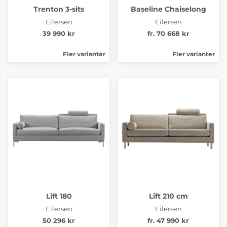
Trenton 3-sits
Baseline Chaiselong
Eilersen
Eilersen
39 990 kr
fr. 70 668 kr
Fler varianter
Fler varianter
Tyg pg.4 Tangent 16
Tyg pg.4 Tangent 30
fr. 55 894 kr
fr. 55 894 kr
4-6 Veckor
4-6 Veckor
Lift 180
Lift 210 cm
Eilersen
Eilersen
50 296 kr
fr. 47 990 kr