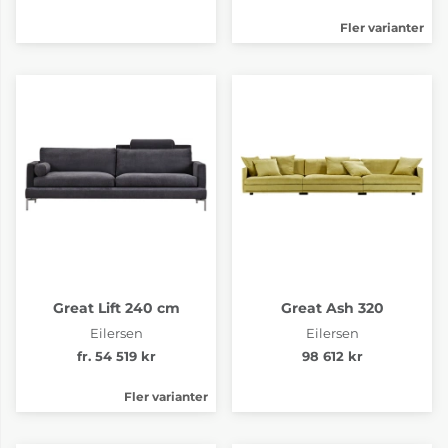
Tyg pg.4 Tangent 33
Tyg pg.4 Tangent 36
Fler varianter
fr. 55 894 kr
fr. 55 894 kr
4-6 Veckor
4-6 Veckor
Tyg pg.4 Tangent 37
Tyg pg.4 Termoli 117
Great Lift 240 cm
Great Ash 320
55 894 kr
fr. 55 894 kr
Eilersen
Eilersen
4-6 Veckor
4-6 Veckor
fr. 54 519 kr
98 612 kr
Fler varianter