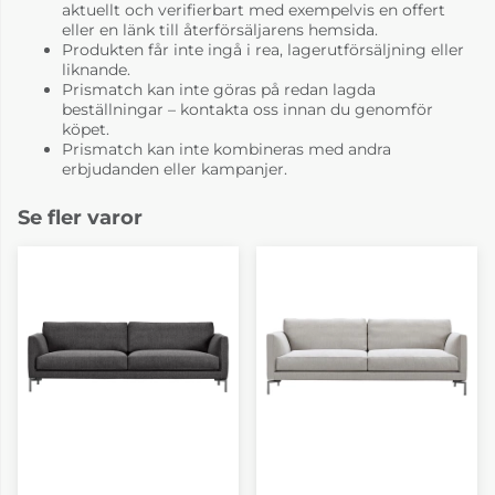
aktuellt och verifierbart med exempelvis en offert
eller en länk till återförsäljarens hemsida.
Produkten får inte ingå i rea, lagerutförsäljning eller
liknande.
Prismatch kan inte göras på redan lagda
beställningar – kontakta oss innan du genomför
Tyg pg.3 Bakar 47
Tyg pg.3 Jena 01
köpet.
fr. 53 614 kr
fr. 53 614 kr
Prismatch kan inte kombineras med andra
4-6 Veckor
4-6 Veckor
erbjudanden eller kampanjer.
Se fler varor
Tyg pg.3 Jena 06
Tyg pg.3 Jena 16
fr. 53 614 kr
fr. 53 614 kr
4-6 Veckor
4-6 Veckor