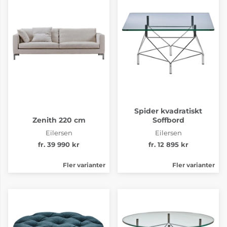
Tyg pg.4 Clay 506
Tyg pg.4 Clay 516
fr. 55 894 kr
fr. 55 894 kr
4-6 Veckor
4-6 Veckor
Spider kvadratiskt
Zenith 220 cm
Soffbord
Eilersen
Eilersen
fr. 39 990 kr
fr. 12 895 kr
Fler varianter
Fler varianter
Tyg pg.4 Clay 517
Tyg pg.4 Pond 06