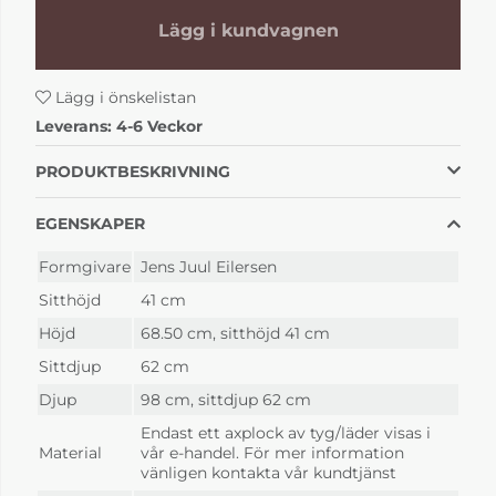
Lägg i kundvagnen
Läder Texas 11
Läder Texas 16
Lägg i önskelistan
fr. 72 134 kr
fr. 72 134 kr
4-6 Veckor
4-6 Veckor
Leverans:
4-6 Veckor
PRODUKTBESKRIVNING
EGENSKAPER
Formgivare
Jens Juul Eilersen
Sitthöjd
41 cm
Höjd
68.50 cm
,
sitthöjd 41 cm
Sittdjup
62 cm
Läder Texas 23
Läder Texas 33
Djup
98 cm
,
sittdjup 62 cm
fr. 72 134 kr
fr. 72 134 kr
4-6 Veckor
4-6 Veckor
Endast ett axplock av tyg/läder visas i
Material
vår e-handel. För mer information
vänligen kontakta vår kundtjänst