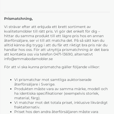
fr. 49 880 kr
fr. 49 880 kr
4-6 Veckor
4-6 Veckor
Prismatchning,
Vi strävar efter att erbjuda ett brett sortiment av
kvalitetsmöbler till rätt pris. Vi gör det enkelt för dig –
hittar du samma produkt till ett lägre pris hos en annan
återförsäljare, ser vi till att matcha det. På så sätt kan du
alltid känna dig trygg i att du får ett riktigt bra pris när du
handlar hos oss. För att utnyttja prismatchning är det bara
att kontakta oss via telefon 0471-13690, alternativt
info@emmabodamobler.se
För att vi ska kunna prismatcha gäller följande villkor:
Tyg pg.1 Classic 37
Tyg pg.3 Bakar 01
fr. 49 880 kr
fr. 53 614 kr
Vi prismatchar mot samtliga auktoriserade
4-6 Veckor
4-6 Veckor
återförsäljare i Sverige.
Produkten måste vara av samma märke, modell och
ha identiska specifikationer (exempelvis storlek,
material, färg).
Vi matchar mot det totala priset, inklusive likvärdigt
fraktalternativ.
Priset hos den andra återförsäljaren måste vara