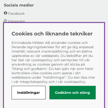
Sociala medier
Facebook
Instagram
Cookies och liknande tekniker
Emmaboda Möbler AB
Emmaboda Möbler AB använder cookies och
I fyra generationer har vi hjälpt människor att möblera
liknande lagringstekniker för att ge dig anpassat
sina hem och uppfylla sina inredningsdrömmar med
innehåll, relevant marknadsföring och en bättre
möbeldesign av högsta kvalitet. Vi vill hjälpa just dig att
upplevelse av vår webbplats. Du bekräftar att du
skapa ditt drömhem - kontakta gärna oss och berätta
har läst vår cookiepolicy och samtycker till vår
hur vi kan hjälpa dig.
användning av cookies genom att klicka på
"Stäng och godkänn". Du kan själv när som helst
Telefon:
0471-13690
kontrollera vilka cookies som sparas i din
E-post:
info@emmabodamobler.se
webbläsare under ”Inställningar”. Du kan läsa mer
i vår
Integritetspolicy
och i vår
cookiepolicy
.
Inställningar
Godkänn och stäng