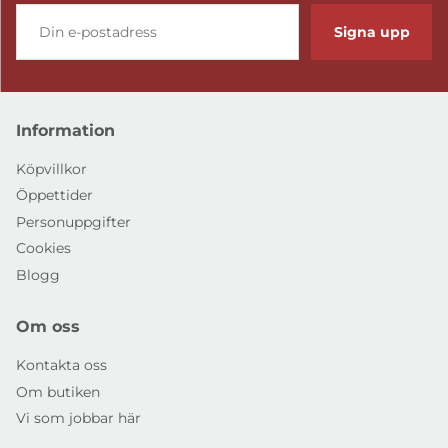
Signa upp
Information
Tyg pg.6 Munster 21
Tyg pg.6 Munster 24
Köpvillkor
fr. 60 665 kr
fr. 60 665 kr
Öppettider
4-6 Veckor
4-6 Veckor
Personuppgifter
Cookies
Blogg
Om oss
Kontakta oss
Om butiken
Vi som jobbar här