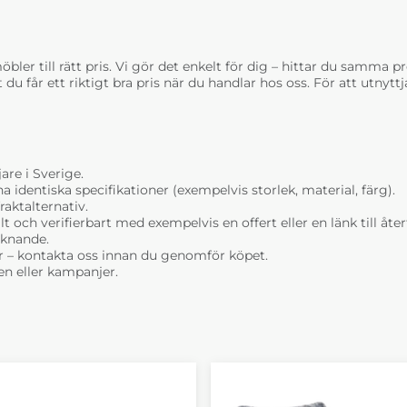
002 Cream
003 B
+13 460 kr
+13 
bler till rätt pris. Vi gör det enkelt för dig – hittar du samma prod
t du får ett riktigt bra pris när du handlar hos oss. För att utnyt
are i Sverige.
dentiska specifikationer (exempelvis storlek, material, färg).
Claire Läder Grand
Claire
raktalternativ.
014 Steel
004 Gr
+13 460 kr
+13 
t och verifierbart med exempelvis en offert eller en länk till åt
liknande.
r – kontakta oss innan du genomför köpet.
n eller kampanjer.
Claire Läder Grand