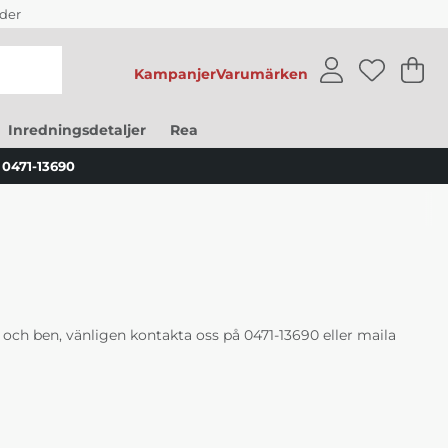
der
Kampanjer
Varumärken
V
An
.
Inredningsdetaljer
Rea
0471-13690
el och ben, vänligen kontakta oss på
0471-13690
eller maila