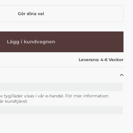
a
112 Blå
113 Ljusgrön
r
+0 kr
+0 kr
Gör dina val
Lägg i kundvagnen
Leverans:
4-6 Veckor
Tyg 1 Center
Claire Tyg 1 Center
Claire Tyg 1 Center
ge
122 Mineral
126 Natur
r
+0 kr
+0 kr
v tyg/läder visas i vår e-handel. För mer information
år kundtjänst
 Tyg 3 Djungel
Claire Tyg 3 Djungel
Claire Tyg 3 Djungel