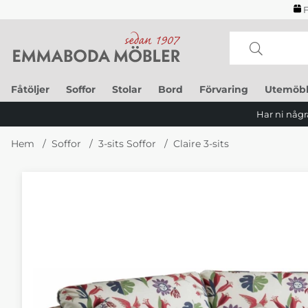
F
Fåtöljer
Soffor
Stolar
Bord
Förvaring
Utemöbl
Har ni några
Hem
Soffor
3-sits Soffor
Claire 3-sits
Produktbilder