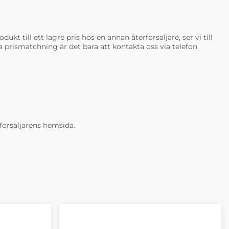
rown
006 Noce
012 Silk
460 kr
+13 460 kr
+13 460 kr
ukt till ett lägre pris hos en annan återförsäljare, ser vi till
tja prismatchning är det bara att kontakta oss via telefon
 Läder Grand
Claire Läder Grand
Claire Läder Grand
igio
033 Terracotta
051 Ruby
460 kr
+13 460 kr
+13 460 kr
erförsäljarens hemsida.