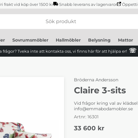
ri frakt vid köp över 1500 kr
Snabb leverans av lagervaror
Öppetti
er
Sovrumsmöbler
Hallmöbler
Belysning
Mattor
☏
 frågor? Tveka inte att kontakta oss, vi finns här för att hjälpa er!
Bröderna Andersson
Claire 3-sits
Vid frågor kring val av kläds
info@emmabodamobler.se
Artnr:
16301
33 600
kr