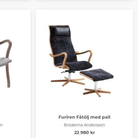
Furiren Fåtölj med pall
on
Bröderna Andersson
22 980 kr