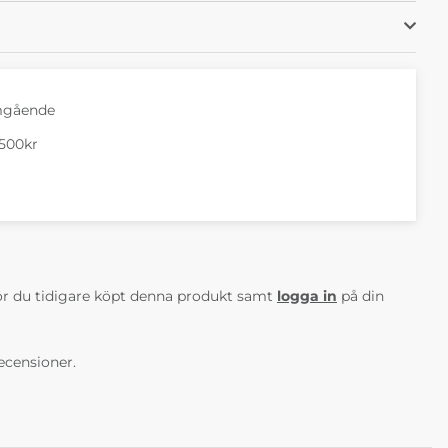
rt
16 Beige
22 Blå
00 kr
+4 200 kr
+4 200 kr
mgående
1500kr
 Tyg 4 Ara 09
Claire Tyg 4 Ara 16
Claire Tyg 5 Oriental
Beige
Bird
00 kr
+9 800 kr
+13 460 kr
AV 5 ANTAL BETYG 0
r du tidigare köpt denna produkt samt
logga in
på din
ecensioner.
 Läder Grand
Claire Läder Grand
Claire Läder Grand