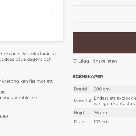
105 Gul
111 Ros
+0 kr
+0 k
form och klassiska look. Nu
llgodose både dagens och
Lägg i önskelistan
Claire Tyg 1 Center
Claire 
114 Grå
116 Bei
+0 kr
+0 k
EGENSKAPER
 kretong kan fås mot ett
Bredd
200 cm
er.
abodamobler.se
Endast ett axplock a
Material
vänligen kontakta v
Höjd
76 cm
här!
Djup
103 cm
Claire Tyg 3 Djungel
Claire