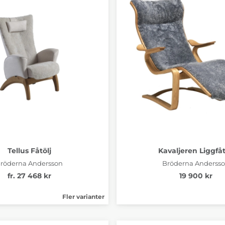
009 Black
+13 460 kr
Tellus Fåtölj
Kavaljeren Liggfåt
röderna Andersson
Bröderna Anderss
fr. 27 468 kr
19 900 kr
Fler varianter