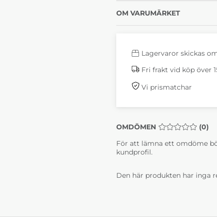
05 Gul
09 Sva
+4 200 kr
+4 2
OM VARUMÄRKET
Lagervaror skickas o
Fri frakt vid köp över 
Vi prismatchar
Claire Tyg 4 Ara 01
Claire
röd
Svart
+9 800 kr
+9 8
OMDÖMEN
MEDELBETYG 0 
(
0
)
För att lämna ett omdöme bö
kundprofil.
Den här produkten har inga r
Claire Läder Grand
Claire