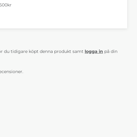
a Drom 55
Sophia Elyot 1 natur
Sophia Elyot 4
1500kr
pg.3
pg.2
salomon pg.2
0 kr
25 490 kr
25 490 kr
Veckor
4-6 Veckor
4-6 Veckor
AV 5 ANTAL BETYG 0
r du tidigare köpt denna produkt samt
logga in
på din
ecensioner.
 King 1 natur
Sophia King 10
Sophia King 4 light
black-white pg.1
grey pg.1
0 kr
23 390 kr
23 390 kr
Veckor
4-6 Veckor
4-6 Veckor