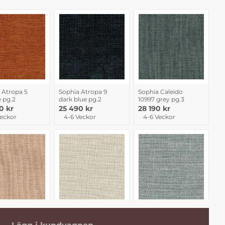
 Atropa 5
Sophia Atropa 9
Sophia Caleido
 pg.2
dark blue pg.2
10997 grey pg.3
0 kr
25 490 kr
28 190 kr
Veckor
4-6 Veckor
4-6 Veckor
 Caleido 2990
Sophia Caleido
Sophia Caleido
 pink pg.3
Stampato 1 natur
Stampato 7