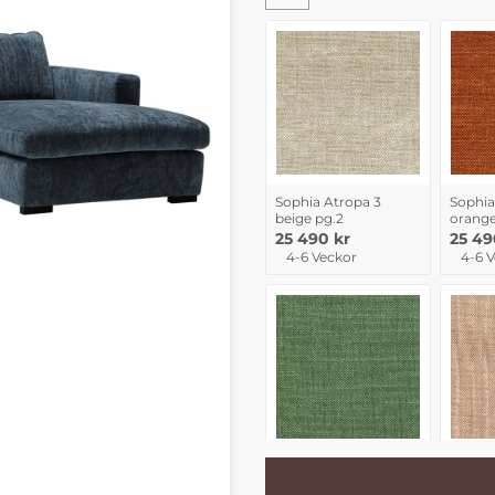
Sophia Atropa 3
Sophia
beige pg.2
orange
25 490 kr
25 49
4-6 Veckor
4-6 
Sophia Caleido 11900
Sophia
emerald green pg.3
powder