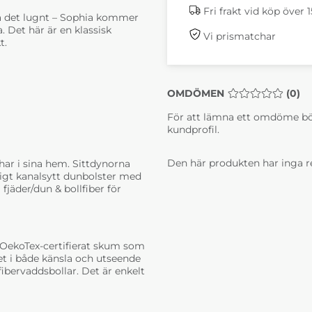
Sophia Drom 40
Sophi
Fri frakt vid köp över 
turquise pg.3
black 
 ta det lugnt – Sophia kommer
28 190 kr
28 19
 Det här är en klassisk
Vi prismatchar
4-6 Veckor
4-6 
t.
OMDÖMEN
MEDELBETYG 0 
(
0
)
För att lämna ett omdöme bö
kundprofil.
Den här produkten har inga r
har i sina hem. Sittdynorna
Sophia Elyot 7
Sophia
ligt kanalsytt dunbolster med
mustard pg.2
pg.1
fjäder/dun & bollfiber för
25 490 kr
23 39
4-6 Veckor
4-6 
 OekoTex-certifierat skum som
t i både känsla och utseende
bervaddsbollar. Det är enkelt