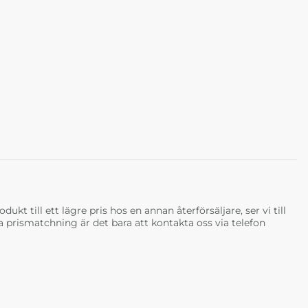
 Oslo 2 green
Sophia Oslo 3 grey
Sophia Oslo 4 dark
pg.3
grey pg.3
0 kr
28 190 kr
28 190 kr
Veckor
4-6 Veckor
4-6 Veckor
 Oslo 6 brown
Sophia Oslo 7 beige
Sophia Science
pg.3
Mores 6 steel pg.2
ukt till ett lägre pris hos en annan återförsäljare, ser vi till
0 kr
28 190 kr
25 490 kr
tja prismatchning är det bara att kontakta oss via telefon
Veckor
4-6 Veckor
4-6 Veckor