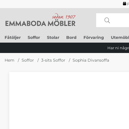
F
Fåtöljer
Soffor
Stolar
Bord
Förvaring
Utemöbl
Har ni några
Hem
Soffor
3-sits Soffor
Sophia Divansoffa
Produktbilder