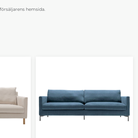
erförsäljarens hemsida.
 Science
Sophia Timber 1
Sophia Timber 2
9 green pg.2
beige pg.3
grey pg.3
0 kr
28 190 kr
28 190 kr
Veckor
4-6 Veckor
4-6 Veckor
 Timber 5
Sophia Timber 6
ise pg.3
natur pg.3
0 kr
28 190 kr
Veckor
4-6 Veckor