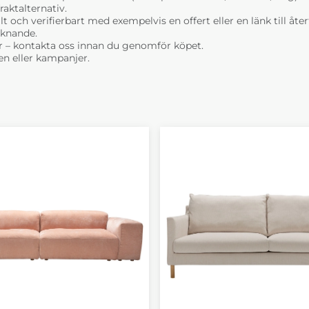
raktalternativ.
t och verifierbart med exempelvis en offert eller en länk till åt
liknande.
Sophia Science
Sophia
r – kontakta oss innan du genomför köpet.
Mores 7 dark blue
Mores 
n eller kampanjer.
pg.2
25 490 kr
25 49
4-6 Veckor
4-6 
Sophia Timber 4
Sophia
light grey pg.3
turquo
28 190 kr
28 19
4-6 Veckor
4-6 