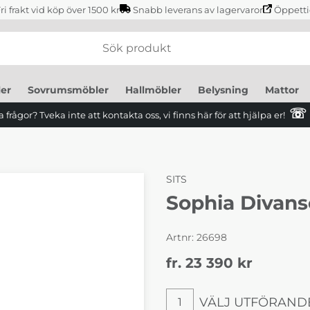
ri frakt vid köp över 1500 kr
Snabb leverans av lagervaror
Öppetti
er
Sovrumsmöbler
Hallmöbler
Belysning
Mattor
☏
 frågor? Tveka inte att kontakta oss, vi finns här för att hjälpa er!
SITS
Sophia Divans
Artnr:
26698
fr. 23 390
kr
VÄLJ UTFÖRAND
1
Välj utförande