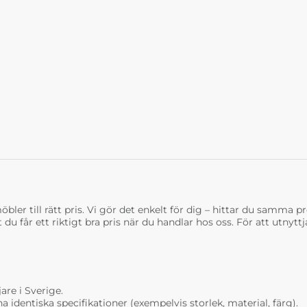
Sophia Oslo 1 blue
Sophia
pg.3
pg.3
28 190 kr
28 19
4-6 Veckor
4-6 
Sophia Oslo 5 greige
Sophia
pg.3
pg.3
bler till rätt pris. Vi gör det enkelt för dig – hittar du samma prod
28 190 kr
28 19
t du får ett riktigt bra pris när du handlar hos oss. För att utnyt
4-6 Veckor
4-6 
are i Sverige.
dentiska specifikationer (exempelvis storlek, material, färg).