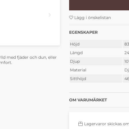
28 190 kr
28 19
4-6 Veckor
4-6 
Lägg i önskelistan
EGENSKAPER
Höjd
8
Längd
2
lld med fjäder och dun, eller
Djup
10
Sophia Classic Velvet
Sophia
omfort.
12 navy blue pg.3
14 lime
Material
Dj
28 190 kr
28 19
4-6 Veckor
4-6 
Sitthöjd
4
OM VARUMÄRKET
Lagervaror skickas o