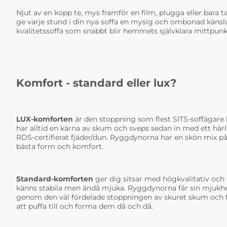
Njut av en kopp te, mys framför en film, plugga eller bara
ge varje stund i din nya soffa en mysig och ombonad känsla.
kvalitetssoffa som snabbt blir hemmets självklara mittpunk
Komfort - standard eller lux?
LUX-komforten
är den stoppning som flest SITS-soffägare 
har alltid en kärna av skum och sveps sedan in med ett här
RDS-certifierat fjäder/dun. Ryggdynorna har en skön mix på 
bästa form och komfort.
Standard-komforten
ger dig sitsar med högkvalitativ och
känns stabila men ändå mjuka. Ryggdynorna får sin mjukhe
genom den väl fördelade stoppningen av skuret skum och fi
att puffa till och forma dem då och då.