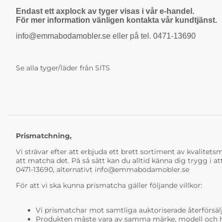
Endast ett axplock av tyger visas i vår e-handel.
För mer information vänligen kontakta vår kundtjänst.
info@emmabodamobler.se
eller på tel.
0471-13690
Se alla tyger/läder från SITS
Prismatchning,
Vi strävar efter att erbjuda ett brett sortiment av kvalitetsmö
att matcha det. På så sätt kan du alltid känna dig trygg i at
0471-13690, alternativt
info@emmabodamobler.se
För att vi ska kunna prismatcha gäller följande villkor:
Vi prismatchar mot samtliga auktoriserade återförsälj
Produkten måste vara av samma märke, modell och ha i