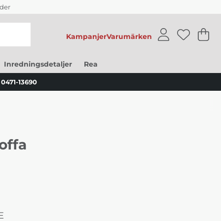
der
Kampanjer
Varumärken
V
An
.
Inredningsdetaljer
Rea
0471-13690
offa
E