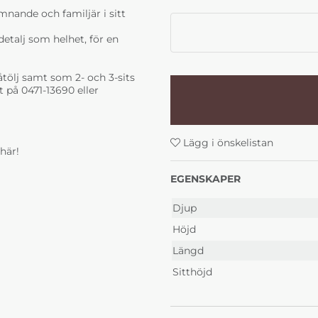
1 Center 105 Gul
1 Cente
mnande och familjär i sitt
+0 kr
+0 k
etalj som helhet, för en
åtölj samt som 2- och 3-sits
t på
0471-13690
eller
Lägg i önskelistan
här!
Valencia Svängd Tyg
Valenc
1 Center 114 Grå
1 Cente
+0 kr
+0 k
EGENSKAPER
Djup
Höjd
Längd
Sitthöjd