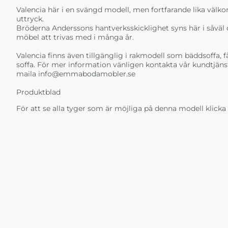
Valencia här i en svängd modell, men fortfarande lika välko
uttryck.
Bröderna Anderssons hantverksskicklighet syns här i såväl d
möbel att trivas med i många år.
Valencia finns även tillgänglig i rakmodell som bäddsoffa, f
soffa. För mer information vänligen kontakta vår kundtjäns
maila
info@emmabodamobler.se
Produktblad
För att se alla tyger som är möjliga på denna modell klicka 