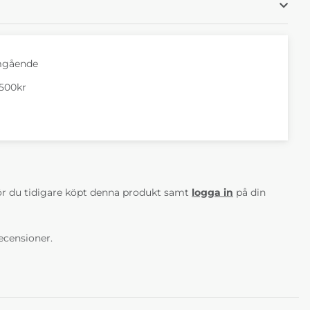
mgående
1500kr
AV 5 ANTAL BETYG 0
r du tidigare köpt denna produkt samt
logga in
på din
ecensioner.