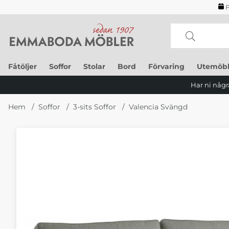
F
Fåtöljer
Soffor
Stolar
Bord
Förvaring
Utemöbl
Har ni några
Hem
Soffor
3-sits Soffor
Valencia Svängd
Produktbilder