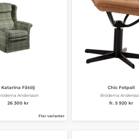
Katarina Fåtölj
Chic Fotpall
röderna Andersson
Bröderna Anderss
26 300 kr
fr. 5 920 kr
Fler varianter