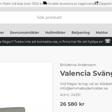
ri frakt vid köp över 1500 kr
Snabb leverans av lagervaror
Öppetti
er
Sovrumsmöbler
Hallmöbler
Belysning
Mattor
☏
 frågor? Tveka inte att kontakta oss, vi finns här för att hjälpa er!
Bröderna Andersson
Valencia Svän
Vid frågor kring val av kläds
info@emmabodamobler.se
Artnr:
24331
26 580
kr