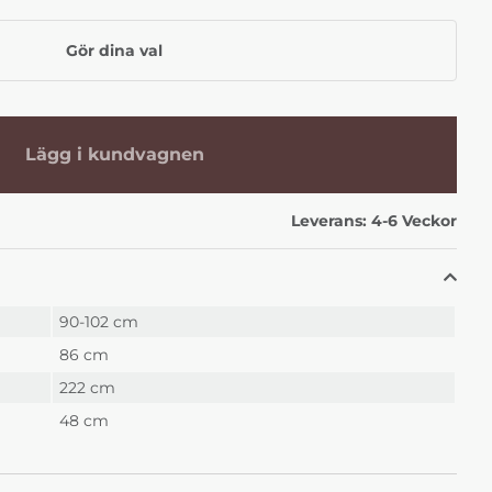
r 111 Rosa
1 Center 112 Blå
1 Center 113 Ljusgrön
r
+0 kr
+0 kr
Gör dina val
Lägg i kundvagnen
Leverans:
4-6 Veckor
ia Svängd Tyg
Valencia Svängd Tyg
Valencia Svängd Tyg
r 116 Beige
1 Center 122 Mineral
1 Center 126 Natur
r
+0 kr
+0 kr
90-102 cm
86 cm
222 cm
48 cm