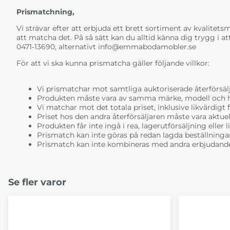
Prismatchning,
Vi strävar efter att erbjuda ett brett sortiment av kvalitetsmö
att matcha det. På så sätt kan du alltid känna dig trygg i at
0471-13690, alternativt
info@emmabodamobler.se
För att vi ska kunna prismatcha gäller följande villkor:
Vi prismatchar mot samtliga auktoriserade återförsälj
Produkten måste vara av samma märke, modell och ha i
Vi matchar mot det totala priset, inklusive likvärdigt f
Priset hos den andra återförsäljaren måste vara aktuell
Produkten får inte ingå i rea, lagerutförsäljning eller 
Prismatch kan inte göras på redan lagda beställninga
Prismatch kan inte kombineras med andra erbjudande
Se fler varor