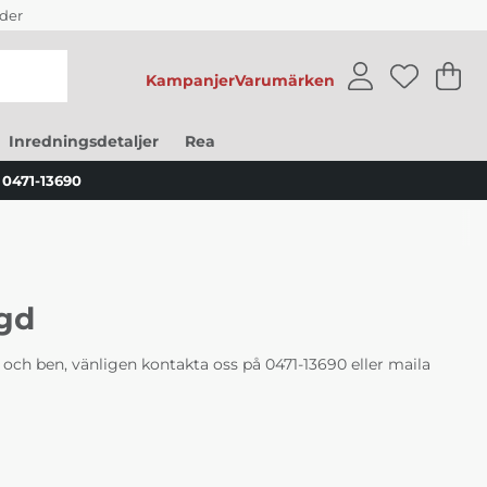
der
Kampanjer
Varumärken
V
An
.
Inredningsdetaljer
Rea
0471-13690
gd
el och ben, vänligen kontakta oss på
0471-13690
eller maila