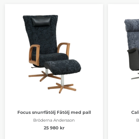
Focus snurrfåtölj Fåtölj med pall
Cal
Bröderna Andersson
B
25 980 kr