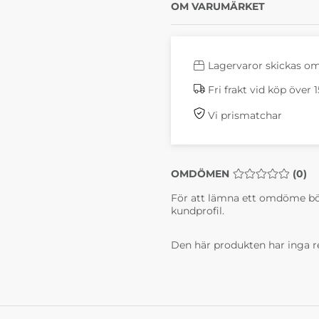
OM VARUMÄRKET
Lagervaror skickas o
Fri frakt vid köp över 
Vi prismatchar
OMDÖMEN
MEDELBETYG 0 
(
0
)
För att lämna ett omdöme bö
kundprofil.
Den här produkten har inga r