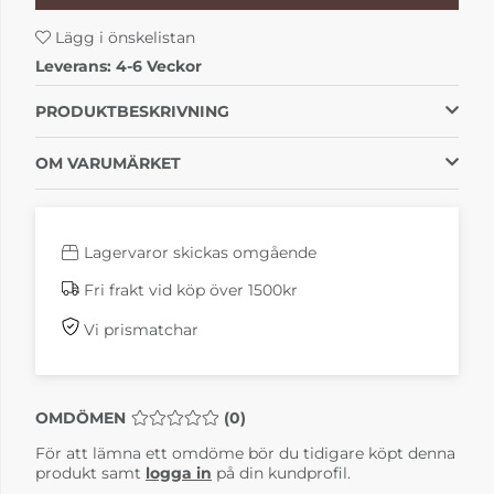
160 cm
180 cm
Lägg i önskelistan
7 544 kr
7 544 kr
4-6 Veckor
4-6 Veckor
Leverans:
4-6 Veckor
PRODUKTBESKRIVNING
OM VARUMÄRKET
Lagervaror skickas omgående
Fri frakt vid köp över 1500kr
Vi prismatchar
OMDÖMEN
MEDELBETYG 0 AV 5 ANTAL BETYG 0
(
0
)
För att lämna ett omdöme bör du tidigare köpt denna
produkt samt
logga in
på din kundprofil.