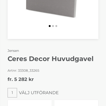
Jensen
Ceres Decor Huvudgavel
Artnr:
33308_33265
fr. 5 282
kr
VÄLJ UTFÖRANDE
1
Välj utförande