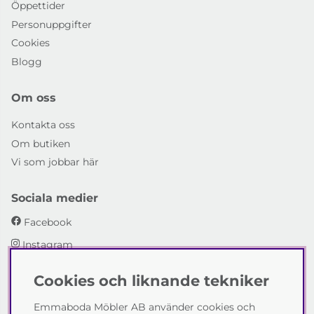
Öppettider
Personuppgifter
Cookies
Blogg
Om oss
Kontakta oss
Om butiken
Vi som jobbar här
Sociala medier
Facebook
Instagram
Cookies och liknande tekniker
Emmaboda Möbler AB
Emmaboda Möbler AB använder cookies och
I fyra generationer har vi hjälpt människor att möblera