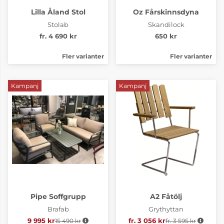
Lilla Åland Stol
Oz Fårskinnsdyna
Stolab
Skandilock
fr. 4 690 kr
650 kr
Fler varianter
Fler varianter
Kampanj
Kampanj
Pipe Soffgrupp
A2 Fåtölj
Brafab
Grythyttan
9 995 kr
15 490 kr
Ordinarie pris:
fr. 3 056 kr
fr. 3 595 kr
Ordinarie pris: