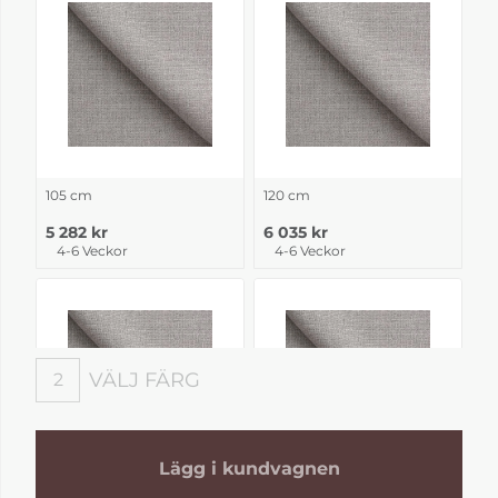
105 cm
120 cm
5 282 kr
6 035 kr
4-6 Veckor
4-6 Veckor
VÄLJ FÄRG
2
Välj Färg
Lägg i kundvagnen