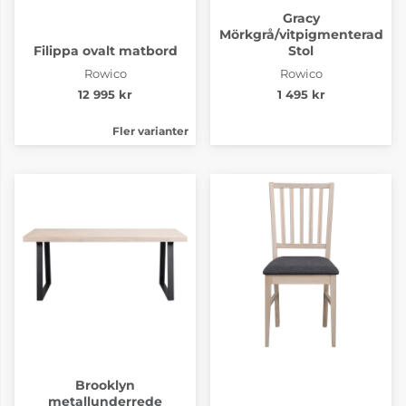
Gracy
Mörkgrå/vitpigmenterad
Filippa ovalt matbord
Stol
Rowico
Rowico
12 995 kr
1 495 kr
Fler varianter
Brooklyn
metallunderrede