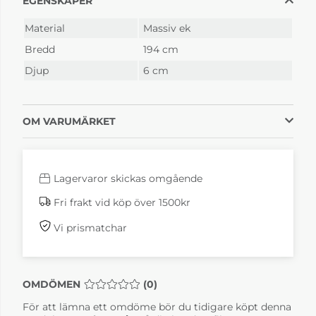
EGENSKAPER
Material
Massiv ek
Bredd
194 cm
Djup
6 cm
OM VARUMÄRKET
Lagervaror skickas omgående
Fri frakt vid köp över 1500kr
Vi prismatchar
OMDÖMEN
MEDELBETYG 0 AV 5 ANTAL BETYG 0
(
0
)
För att lämna ett omdöme bör du tidigare köpt denna