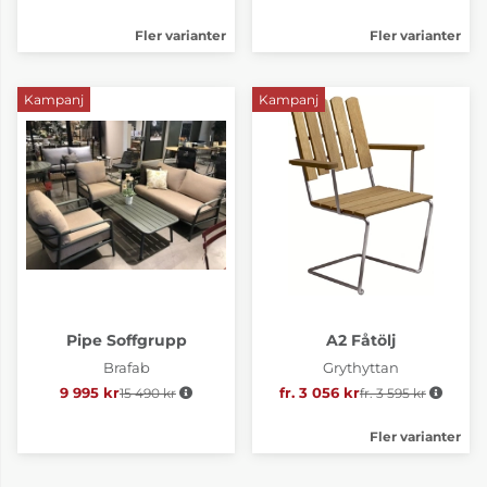
Fler varianter
Fler varianter
Kampanj
Kampanj
Pipe Soffgrupp
A2 Fåtölj
Brafab
Grythyttan
9 995 kr
15 490 kr
Ordinarie pris:
fr. 3 056 kr
fr. 3 595 kr
Ordinarie pris:
Fler varianter