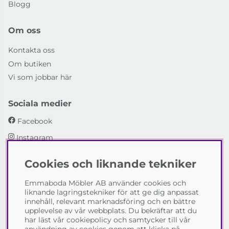
Blogg
Om oss
Kontakta oss
Om butiken
Vi som jobbar här
Sociala medier
Facebook
Instagram
Cookies och liknande tekniker
Emmaboda Möbler AB
Emmaboda Möbler AB använder cookies och
I fyra generationer har vi hjälpt människor att möblera
liknande lagringstekniker för att ge dig anpassat
sina hem och uppfylla sina inredningsdrömmar med
innehåll, relevant marknadsföring och en bättre
möbeldesign av högsta kvalitet. Vi vill hjälpa just dig att
upplevelse av vår webbplats. Du bekräftar att du
skapa ditt drömhem - kontakta gärna oss och berätta
har läst vår cookiepolicy och samtycker till vår
hur vi kan hjälpa dig.