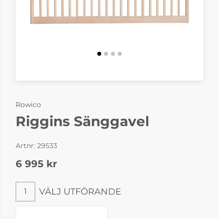
Rowico
Riggins Sänggavel
Artnr:
29533
6 995
kr
VÄLJ UTFÖRANDE
1
Välj utförande