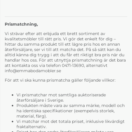
Y Scandinavian Grey
Prismatchning,
4-6 Veckor
Vi strävar efter att erbjuda ett brett sortiment av
kvalitetsmöbler till rätt pris. Vi gör det enkelt för dig –
hittar du samma produkt till ett lägre pris hos en annan
återförsäljare, ser vi till att matcha det. På så sätt kan du
alltid känna dig trygg i att du får ett riktigt bra pris när du
handlar hos oss. För att utnyttja prismatchning är det bara
att kontakta oss via telefon 0471-13690, alternativt
info@emmabodamobler.se
För att vi ska kunna prismatcha gäller följande villkor:
Vi prismatchar mot samtliga auktoriserade
återförsäljare i Sverige.
Produkten måste vara av samma märke, modell och
ha identiska specifikationer (exempelvis storlek,
material, färg).
Vi matchar mot det totala priset, inklusive likvärdigt
fraktalternativ.
Priset hos den andra återförsäljaren måste vara