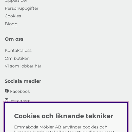
Öppettider
Personuppgifter
Cookies
Blogg
Om oss
Kontakta oss
Om butiken
Vi som jobbar här
Sociala medier
Facebook
Instagram
Cookies och liknande tekniker
Emmaboda Möbler AB
Emmaboda Möbler AB använder cookies och
I fyra generationer har vi hjälpt människor att möblera