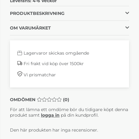
Leverans:
4-6 Veckor
4-6 Veckor
4-6 Veckor
PRODUKTBESKRIVNING
OM VARUMÄRKET
Lagervaror skickas omgående
Fri frakt vid köp över 1500kr
Vi prismatchar
Y Ruby
Y Sahara
4-6 Veckor
4-6 Veckor
OMDÖMEN
MEDELBETYG 0 AV 5 ANTAL BETYG 0
(
0
)
För att lämna ett omdöme bör du tidigare köpt denna
produkt samt
logga in
på din kundprofil.
Den här produkten har inga recensioner.