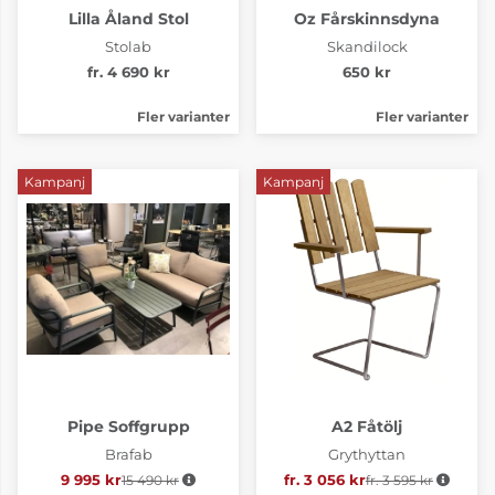
Lilla Åland Stol
Oz Fårskinnsdyna
Stolab
Skandilock
fr. 4 690 kr
650 kr
Fler varianter
Fler varianter
Kampanj
Kampanj
Pipe Soffgrupp
A2 Fåtölj
Brafab
Grythyttan
9 995 kr
15 490 kr
Ordinarie pris:
fr. 3 056 kr
fr. 3 595 kr
Ordinarie pris: