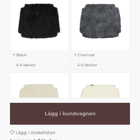
Y Black
Y Charcoal
4-6 Veckor
4-6 Veckor
Lägg i kundvagnen
Lägg i önskelistan
Y Moonlight
Y Offwhite