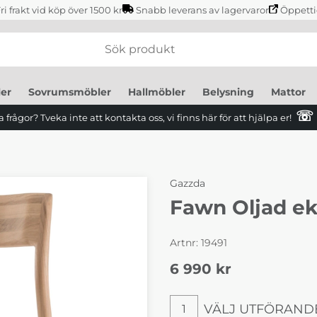
ri frakt vid köp över 1500 kr
Snabb leverans av lagervaror
Öppetti
er
Sovrumsmöbler
Hallmöbler
Belysning
Mattor
☏
 frågor? Tveka inte att kontakta oss, vi finns här för att hjälpa er!
Gazzda
Fawn Oljad e
Artnr:
19491
6 990
kr
VÄLJ UTFÖRAND
1
Välj utförande