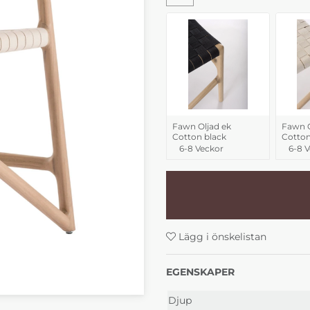
Fawn Oljad ek
Fawn O
Cotton black
Cotton
6-8 Veckor
6-8 
Lägg i önskelistan
EGENSKAPER
Djup