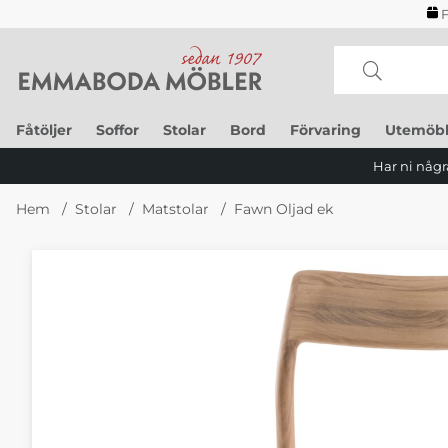
F
Fåtöljer
Soffor
Stolar
Bord
Förvaring
Utemöbl
Har ni några
Hem
Stolar
Matstolar
Fawn Oljad ek
Produktbilder