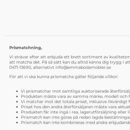
Prismatchning,
Vi strävar efter att erbjuda ett brett sortiment av kvalitetsmö
att matcha det. På så sätt kan du alltid känna dig trygg i at
0471-13690, alternativt
info@emmabodamobler.se
För att vi ska kunna prismatcha gäller följande villkor:
Vi prismatchar mot samtliga auktoriserade återförsälj
Produkten måste vara av samma märke, modell och ha i
Vi matchar mot det totala priset, inklusive likvärdigt f
Priset hos den andra återförsäljaren måste vara aktuell
Produkten får inte ingå i rea, lagerutförsäljning eller 
Prismatch kan inte göras på redan lagda beställninga
Prismatch kan inte kombineras med andra erbjudande