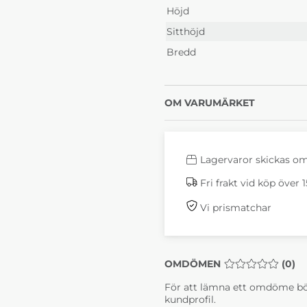
Höjd
Sitthöjd
Bredd
OM VARUMÄRKET
Lagervaror skickas o
Fri frakt vid köp över 
Vi prismatchar
OMDÖMEN
MEDELBETYG 0 
(
0
)
För att lämna ett omdöme bö
kundprofil.