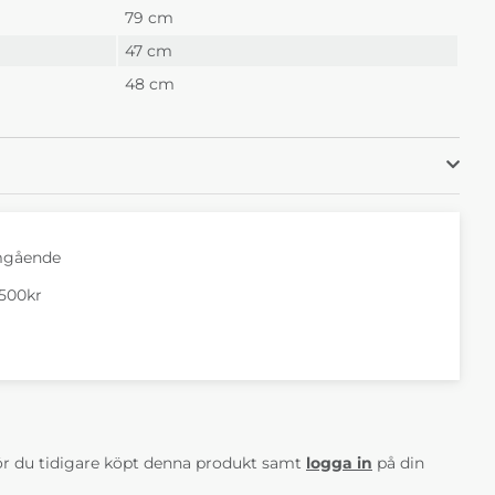
79 cm
47 cm
48 cm
mgående
1500kr
AV 5 ANTAL BETYG 0
r du tidigare köpt denna produkt samt
logga in
på din