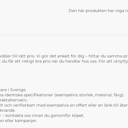
Den här produkten har inga r
bler till rätt pris. Vi gör det enkelt för dig – hittar du samma prod
t du får ett riktigt bra pris när du handlar hos oss. För att utnyt
are i Sverige.
dentiska specifikationer (exempelvis storlek, material, färg).
raktalternativ.
t och verifierbart med exempelvis en offert eller en länk till åt
liknande.
r – kontakta oss innan du genomför köpet.
n eller kampanjer.