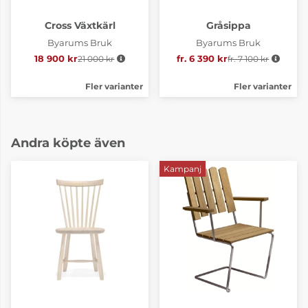
Cross Växtkärl
Gråsippa
Byarums Bruk
Byarums Bruk
18 900 kr
21 000 kr
Ordinarie pris:
fr. 6 390 kr
fr. 7 100 kr
Ordinarie pris:
Fler varianter
Fler varianter
Andra köpte även
Kampanj