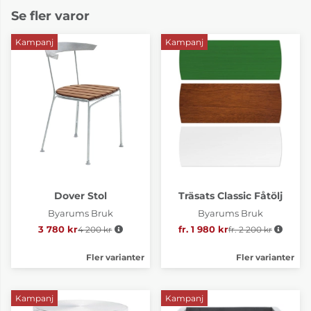
Se fler varor
Kampanj
Kampanj
Dover Stol
Träsats Classic Fåtölj
Byarums Bruk
Byarums Bruk
3 780 kr
4 200 kr
Ordinarie pris:
fr. 1 980 kr
fr. 2 200 kr
Ordinarie pris:
Fler varianter
Fler varianter
Kampanj
Kampanj