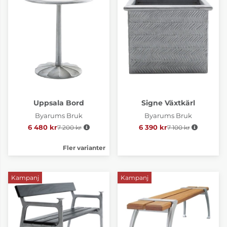
Uppsala Bord
Signe Växtkärl
Byarums Bruk
Byarums Bruk
6 480 kr
7 200 kr
Ordinarie pris:
6 390 kr
7 100 kr
Ordinarie pris:
Fler varianter
Kampanj
Kampanj