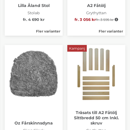
Lilla Åland Stol
A2 Fåtölj
Stolab
Grythyttan
fr. 4 690 kr
fr. 3 056 kr
fr. 3 595 kr
Ordinarie pris:
Fler varianter
Fler varianter
Kampanj
Träsats till A2 Fåtölj
Sittbredd 50 cm Inkl.
Oz Fårskinnsdyna
skruv