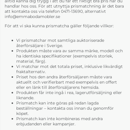
alltid känna dig trygg i att du får ett riktigt bra pris när du
handlar hos oss. För att utnyttja prismatchning är det bara
att kontakta oss via telefon 0471-13690, alternativt
info@emmabodamobler.se
För att vi ska kunna prismatcha gäller följande villkor:
Vi prismatchar mot samtliga auktoriserade
återförsäljare i Sverige.
Produkten måste vara av samma märke, modell och
ha identiska specifikationer (exempelvis storlek,
material, färg).
Vi matchar mot det totala priset, inklusive likvärdigt
fraktalternativ.
Priset hos den andra återförsäljaren måste vara
aktuellt och verifierbart med exempelvis en offert
eller en länk till återförsäljarens hemsida.
Produkten får inte ingå i rea, lagerutförsäljning eller
liknande.
Prismatch kan inte göras på redan lagda
beställningar – kontakta oss innan du genomför
köpet.
Prismatch kan inte kombineras med andra
erbjudanden eller kampanjer.