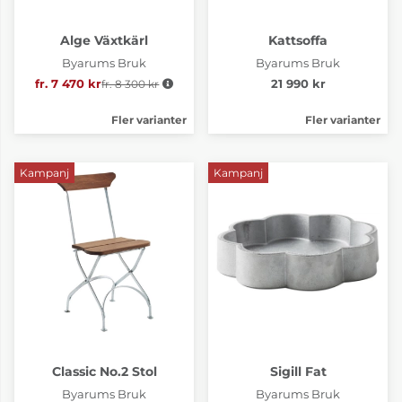
Alge Växtkärl
Kattsoffa
Byarums Bruk
Byarums Bruk
fr. 7 470 kr
fr. 8 300 kr
Ordinarie pris:
21 990 kr
Fler varianter
Fler varianter
Kampanj
Kampanj
Classic No.2 Stol
Sigill Fat
Byarums Bruk
Byarums Bruk