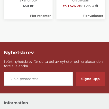
Skandilock
Grythyttan
650 kr
fr. 1 526 kr
fr. 1 795 kr
Ordinarie pris:
Fler varianter
Fler varianter
Nyhetsbrev
I vårt nyhetsbrev får du ta del av nyheter och erbjudanden
före alla andra.
Signa upp
Information