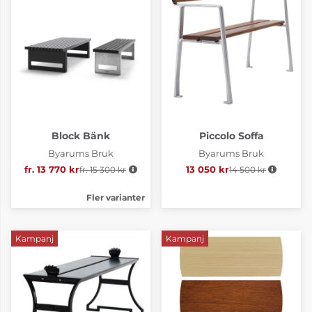
Block Bänk
Piccolo Soffa
Byarums Bruk
Byarums Bruk
fr. 13 770 kr
fr. 15 300 kr
Ordinarie pris:
13 050 kr
14 500 kr
Ordinarie pris:
Fler varianter
Kampanj
Kampanj