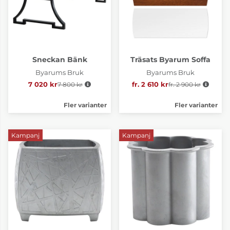
Sneckan Bänk
Träsats Byarum Soffa
Byarums Bruk
Byarums Bruk
7 020 kr
7 800 kr
Ordinarie pris:
fr. 2 610 kr
fr. 2 900 kr
Ordinarie pris:
Fler varianter
Fler varianter
Kampanj
Kampanj