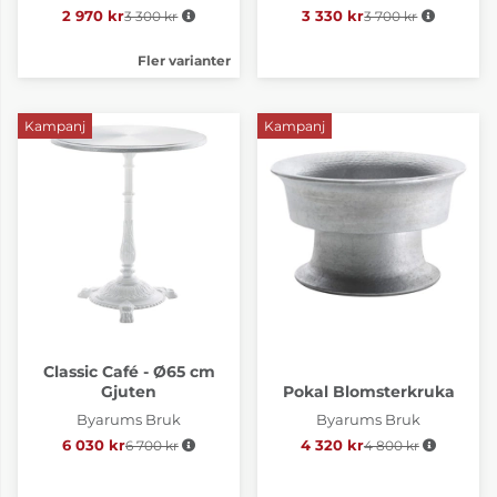
2 970 kr
3 300 kr
Ordinarie pris:
3 330 kr
3 700 kr
Ordinarie pris:
Fler varianter
Kampanj
Kampanj
Classic Café - Ø65 cm
Gjuten
Pokal Blomsterkruka
Byarums Bruk
Byarums Bruk
6 030 kr
6 700 kr
Ordinarie pris:
4 320 kr
4 800 kr
Ordinarie pris: