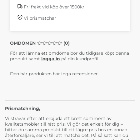
Fri frakt vid köp över 1500kr
Vi prismatchar
OMDÖMEN
MEDELBETYG 0 AV 5 ANTAL BETYG 0
(
0
)
För att lämna ett omdöme bör du tidigare köpt denna
produkt samt
logga in
på din kundprofil.
Den här produkten har inga recensioner.
Prismatchning,
Vi strävar efter att erbjuda ett brett sortiment av
kvalitetsmöbler till rätt pris. Vi gör det enkelt för dig –
hittar du samma produkt till ett lägre pris hos en annan
återförsäljare, ser vi till att matcha det. På så sätt kan du