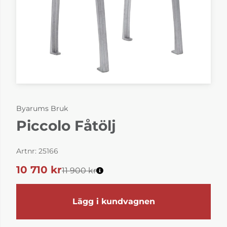
Byarums Bruk
Piccolo Fåtölj
Artnr:
25166
10 710
kr
11 900 kr
Lägg i kundvagnen