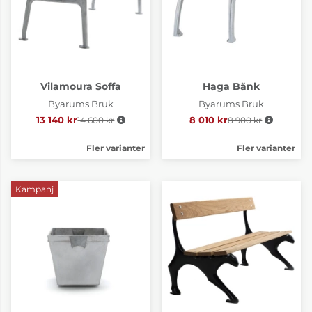
Vilamoura Soffa
Haga Bänk
Byarums Bruk
Byarums Bruk
13 140 kr
14 600 kr
Ordinarie pris:
8 010 kr
8 900 kr
Ordinarie pris:
Fler varianter
Fler varianter
Kampanj