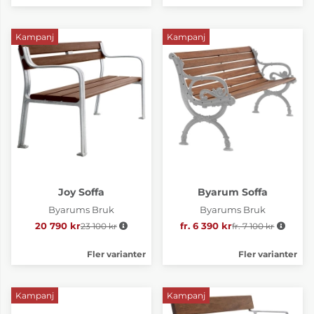
Kampanj
Kampanj
Joy Soffa
Byarum Soffa
Byarums Bruk
Byarums Bruk
20 790 kr
23 100 kr
Ordinarie pris:
fr. 6 390 kr
fr. 7 100 kr
Ordinarie pris:
Fler varianter
Fler varianter
Kampanj
Kampanj