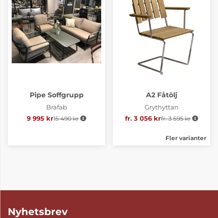
Pipe Soffgrupp
A2 Fåtölj
Brafab
Grythyttan
9 995 kr
15 490 kr
Ordinarie pris:
fr. 3 056 kr
fr. 3 595 kr
Ordinarie pris:
Fler varianter
Nyhetsbrev