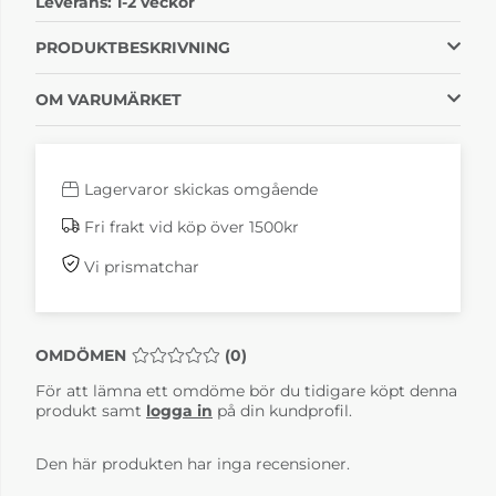
Leverans:
1-2 veckor
antracitgrå
Svart
1-2 veckor
1-2 veckor
PRODUKTBESKRIVNING
OM VARUMÄRKET
Lagervaror skickas omgående
Fri frakt vid köp över 1500kr
Vi prismatchar
717 Hammockset 72
717 Hammockset 73
Beige
Bordeaux
1-2 veckor
1-2 veckor
OMDÖMEN
MEDELBETYG 0 AV 5 ANTAL BETYG 0
(
0
)
För att lämna ett omdöme bör du tidigare köpt denna
produkt samt
logga in
på din kundprofil.
Den här produkten har inga recensioner.