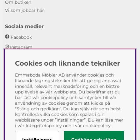
Om butiken
Vi som jobbar här
Sociala medier
Facebook
Instagram
Cookies och liknande tekniker
Emmaboda Möbler AB
Emmaboda Möbler AB använder cookies och
I fyra generationer har vi hjälpt människor att möblera
liknande lagringstekniker för att ge dig anpassat
sina hem och uppfylla sina inredningsdrömmar med
innehåll, relevant marknadsföring och en bättre
möbeldesign av högsta kvalitet. Vi vill hjälpa just dig att
upplevelse av vår webbplats. Du bekräftar att du
skapa ditt drömhem - kontakta gärna oss och berätta
har läst vår cookiepolicy och samtycker till vår
hur vi kan hjälpa dig.
användning av cookies genom att klicka på
"Stäng och godkänn". Du kan själv när som helst
Telefon:
0471-13690
kontrollera vilka cookies som sparas i din
E-post:
info@emmabodamobler.se
webbläsare under ”Inställningar”. Du kan läsa mer
i vår
Integritetspolicy
och i vår
cookiepolicy
.
Inställningar
Godkänn och stäng