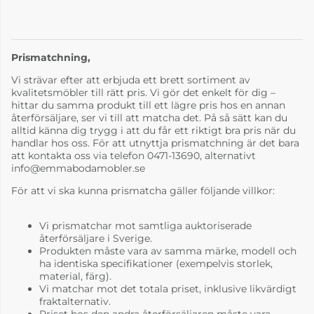
717 Hammockset 75
717 Hammockset 77
Blå
Offwhite
Prismatchning,
1-2 veckor
1-2 veckor
Vi strävar efter att erbjuda ett brett sortiment av
kvalitetsmöbler till rätt pris. Vi gör det enkelt för dig –
hittar du samma produkt till ett lägre pris hos en annan
återförsäljare, ser vi till att matcha det. På så sätt kan du
alltid känna dig trygg i att du får ett riktigt bra pris när du
handlar hos oss. För att utnyttja prismatchning är det bara
att kontakta oss via telefon 0471-13690, alternativt
info@emmabodamobler.se
För att vi ska kunna prismatcha gäller följande villkor:
717 Hammockset 78
717 Hammockset 79
Vi prismatchar mot samtliga auktoriserade
Taupe
Grön
återförsäljare i Sverige.
1-2 veckor
1-2 veckor
Produkten måste vara av samma märke, modell och
ha identiska specifikationer (exempelvis storlek,
material, färg).
Vi matchar mot det totala priset, inklusive likvärdigt
fraktalternativ.
Priset hos den andra återförsäljaren måste vara