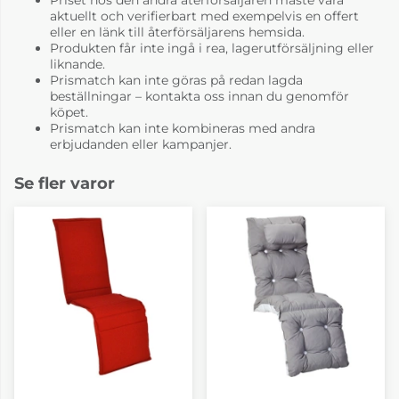
aktuellt och verifierbart med exempelvis en offert
eller en länk till återförsäljarens hemsida.
Produkten får inte ingå i rea, lagerutförsäljning eller
liknande.
Prismatch kan inte göras på redan lagda
beställningar – kontakta oss innan du genomför
köpet.
717 Hammockset 83
717 Hammockset 85
Röd
Denimblå
Prismatch kan inte kombineras med andra
1-2 veckor
1-2 veckor
erbjudanden eller kampanjer.
Se fler varor
717 Hammockset 86
717 Hammockset 95
Antikrosa
Blå
1-2 veckor
1-2 veckor