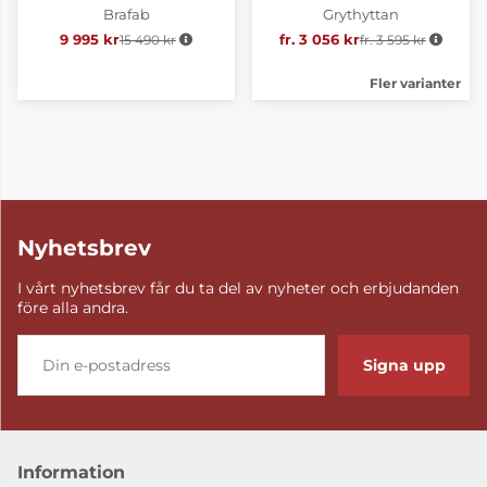
Brafab
Grythyttan
9 995 kr
15 490 kr
Ordinarie pris:
fr. 3 056 kr
fr. 3 595 kr
Ordinarie pris:
Fler varianter
Nyhetsbrev
I vårt nyhetsbrev får du ta del av nyheter och erbjudanden
före alla andra.
Signa upp
Information