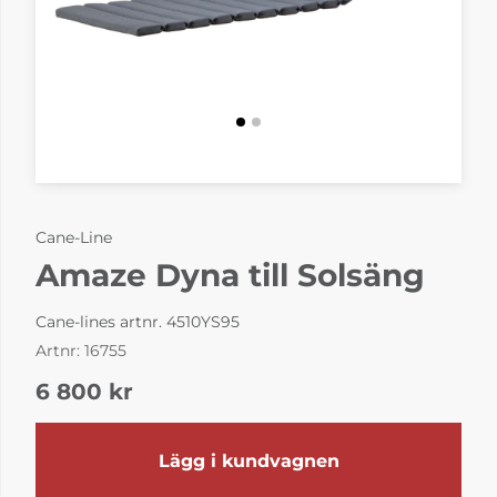
Cane-Line
Amaze Dyna till Solsäng
Cane-lines artnr.
4510YS95
Artnr:
16755
6 800
kr
Lägg i kundvagnen