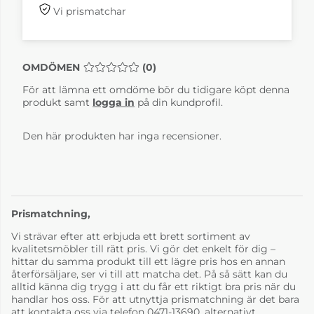
Vi prismatchar
OMDÖMEN
MEDELBETYG 0 AV 5 ANTAL BETYG 0
(
0
)
För att lämna ett omdöme bör du tidigare köpt denna
produkt samt
logga in
på din kundprofil.
Den här produkten har inga recensioner.
Prismatchning,
Vi strävar efter att erbjuda ett brett sortiment av
kvalitetsmöbler till rätt pris. Vi gör det enkelt för dig –
hittar du samma produkt till ett lägre pris hos en annan
återförsäljare, ser vi till att matcha det. På så sätt kan du
alltid känna dig trygg i att du får ett riktigt bra pris när du
handlar hos oss. För att utnyttja prismatchning är det bara
att kontakta oss via telefon 0471-13690, alternativt