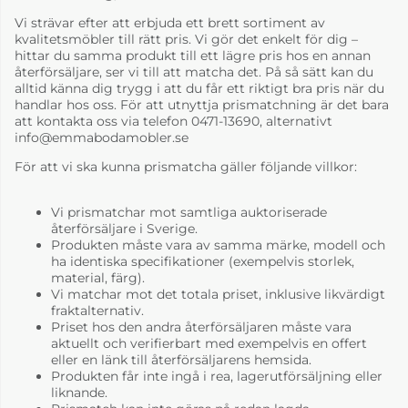
Vi strävar efter att erbjuda ett brett sortiment av
kvalitetsmöbler till rätt pris. Vi gör det enkelt för dig –
hittar du samma produkt till ett lägre pris hos en annan
återförsäljare, ser vi till att matcha det. På så sätt kan du
alltid känna dig trygg i att du får ett riktigt bra pris när du
handlar hos oss. För att utnyttja prismatchning är det bara
att kontakta oss via telefon 0471-13690, alternativt
info@emmabodamobler.se
För att vi ska kunna prismatcha gäller följande villkor:
Vi prismatchar mot samtliga auktoriserade
återförsäljare i Sverige.
Produkten måste vara av samma märke, modell och
ha identiska specifikationer (exempelvis storlek,
material, färg).
Vi matchar mot det totala priset, inklusive likvärdigt
fraktalternativ.
Priset hos den andra återförsäljaren måste vara
aktuellt och verifierbart med exempelvis en offert
eller en länk till återförsäljarens hemsida.
Produkten får inte ingå i rea, lagerutförsäljning eller
liknande.