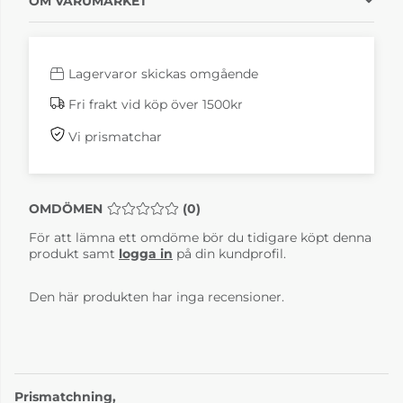
OM VARUMÄRKET
Lagervaror skickas omgående
Fri frakt vid köp över 1500kr
Vi prismatchar
OMDÖMEN
MEDELBETYG 0 AV 5 ANTAL BETYG 0
(
0
)
För att lämna ett omdöme bör du tidigare köpt denna
produkt samt
logga in
på din kundprofil.
Den här produkten har inga recensioner.
Prismatchning,