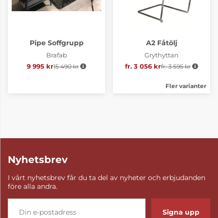
Pipe Soffgrupp
A2 Fåtölj
Brafab
Grythyttan
9 995 kr
15 490 kr
Ordinarie pris:
fr. 3 056 kr
fr. 3 595 kr
Ordinarie pris:
Fler varianter
Nyhetsbrev
I vårt nyhetsbrev får du ta del av nyheter och erbjudanden
före alla andra.
Signa upp